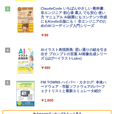
￥1,600
￥2,952
ClaudeCode いちばんやさしい 教科書:
非エンジニア 初心者 素人 でも安心 使い
方 マニュアル AI副業にもコンテンツ作成
Robloxギフトカード - 2,000 Robux 【限
にもKindle出版にも！ 非エンジニアのた
Apple 2026 MacBook Air M5チップ搭載
定バーチャルアイテムを含む】 【オンラ
めのAIコーディング入門シリーズ
13インチノートブック：AIとApple Intell
インゲームコード】 ロブロックス | オン
igence、13.6インチLiquid Retinaディ
ラインコード版
￥99
スプレイ、16GBユニファイドメモリ、1
TB SSDストレージ、12MPセンターフレ
￥3,200
ームカメラ、日本語キーボード、Touch I
D - ミッドナイト
AIイラスト表現辞典: 思い通りの絵を引き
出す プロンプトの言葉 AI画像生成シリー
Microsoft Office Home & Business 202
￥278,800
ズ (はぴーイラストLabo)
4(最新 永続版)|オンラインコード版|Wind
ows11、10/mac対応|PC2台
￥480
【Amazon.co.jp限定】 HP ノートパソコ
￥39,582
ン 15-fd 15.6インチ 16GBメモリ 512GB
SSD インテル Core 5
FM TOWNS ハイパー・カタログ: 本体ハ
ードウェア・市販ソフトウェアのパーフ
Windows版 | Minecraft (マインクラフ
￥129,800
ェクトリストと最新エミュレータ紹介
ト): Java & Bedrock Edition | オンライ
ンコード版
￥1,600
FMV ノートパソコン WE1-K3 (MS 365 P
￥3,600
ersonal/Copilotキー搭載/Win 11/15.6型/
Core i5/16GB/SSD 512GB/ホワイト) FM
Amazonランキングをもっと見る