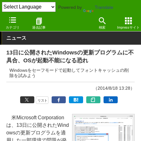
Powered by
Translate
窓の杜
その他の話題
トピック
Windows
カテゴリ
過去記事
検索
Impressサイト
ニュース
13日に公開されたWindowsの更新プログラムに不
具合、OSが起動不能になる恐れ
Windowsをセーフモードで起動してフォントキャッシュの削
除を試みよう
（2014/8/18 13:28）
リスト
米Microsoft Corporation
は、13日に公開されたWind
owsの更新プログラムを適
用した一部環境で問題が発