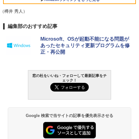
VWK3E15W_AZ
（樽井 秀人）
￥139,880
Amazon Kindle - 目に優しい、かさばら
編集部のおすすめ記事
ない、大きな画面で読みやすい、6週間持
続バッテリー、6インチディスプレイ電子
Microsoft、OSが起動不能になる問題が
書籍リーダー、マッチャ、16GB、広告な
あったセキュリティ更新プログラムを修
し
正・再公開
￥16,980
Kindle Paperwhite シグニチャーエディ
窓の杜をいいね・フォローして最新記事をチ
ション (32GB) 7インチディスプレイ、明
ェック！
るさ自動調整、色調調節ライト、12週間
持続バッテリー、広告なし、メタリック
ブラック
￥27,980
Google 検索で当サイトの記事を優先表示させる
Amazon Kindle Paperwhite (16GB) 7イ
ンチディスプレイ、色調調節ライト、12
週間持続バッテリー、広告なし、ブラッ