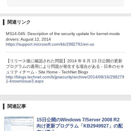
ク
￥22,980
関連リンク
Amazon Kindle Colorsoft | 16GBストレ
MS14-045: Description of the security update for kernel-mode
ージ、防水、7インチカラーディスプレ
drivers: August 12, 2014
イ、色調調節ライト、最大8週間持続バッ
https://support.microsoft.com/kb/2982791/en-us
テリー、広告無し、ブラック (2025年発
売)
￥31,980
【リリース後に確認された問題】2014 年 8 月 13 日公開の更新
プログラムの適用により問題が発生する場合がある - 日本のセキ
ュリティチーム - Site Home - TechNet Blogs
http://blogs.technet.com/b/jpsecurity/archive/2014/08/16/298279
New Amazon Kindle Scribe Colorsoft |
1-knownissue3.aspx
11インチカラーディスプレイ、64GBスト
レージ、ノート機能搭載、明るさ自動調
整、色調調節ライト、プレミアムペン付
き、グラファイト
関連記事
￥115,980
15日公開のWindows 7/Server 2008 R2
向け更新プログラム「KB2949927」の配