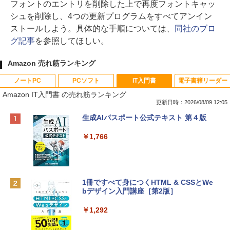
フォントのエントリを削除した上で再度フォントキャッ
シュを削除し、4つの更新プログラムをすべてアンイン
ストールしよう。具体的な手順については、
同社のブロ
グ記事
を参照してほしい。
Amazon 売れ筋ランキング
ノートPC
PCソフト
IT入門書
電子書籍リーダー
Amazon IT入門書 の売れ筋ランキング
更新日時：2026/08/09 12:05
Apple 2026 MacBook Neo A18 Proチッ
Robloxギフトカード - 800 Robux 【限
生成AIパスポート公式テキスト 第４版
プ搭載13インチノートブック：AIとAppl
定バーチャルアイテムを含む】 【オンラ
e Intelligenceのために設計、Liquid Ret
インゲームコード】 ロブロックス | オン
￥1,766
inaディスプレイ、8GBユニファイドメモ
ラインコード版
リ、256GB SSDストレージ、1080p Fac
eTime HDカメラ - インディゴ
￥1,300
￥119,800
1冊ですべて身につくHTML & CSSとWe
bデザイン入門講座［第2版］
Robloxギフトカード - 1000 Robux 【限
定バーチャルアイテムを含む】 【オンラ
tomtoc 360°保護 15.6 16インチ パソコ
インゲームコード】 ロブロックス |オン
￥1,292
ンケース Dell NEC Lavie ASUS HP dyna
ラインコード版
book Lenovo対応