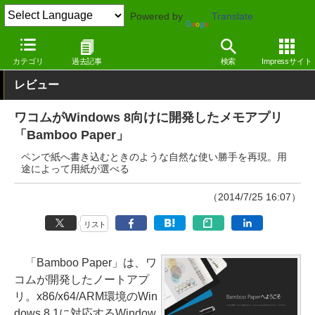
Powered by
Translate
窓の杜
オフィス・ドキュメント
ドキュメント
Windows
カテゴリ
過去記事
検索
Impressサイト
レビュー
ワコムがWindows 8向けに開発したメモアプリ
「Bamboo Paper」
ペンで紙へ書き込むときのような自然な使い勝手を再現。用
途によって用紙が選べる
（2014/7/25 16:07）
リスト
「Bamboo Paper」は、ワ
コムが開発したノートアプ
リ。x86/x64/ARM環境のWin
dows 8.1に対応するWindow