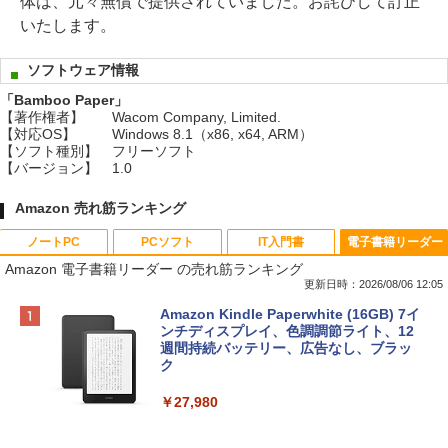
体は、元々無償で提供されていました。お詫びして訂正
いたします。
ソフトウェア情報
「Bamboo Paper」
【著作権者】
Wacom Company, Limited.
【対応OS】
Windows 8.1（x86, x64, ARM）
【ソフト種別】
フリーソフト
【バージョン】
1.0
Amazon 売れ筋ランキング
ノートPC
PCソフト
IT入門書
電子書籍リーダー
Amazon 電子書籍リーダー の売れ筋ランキング
更新日時：2026/08/06 12:05
Apple 2026 MacBook Neo A18 Proチッ
Xbox プリペイドカード 10,000円 デジタ
生成AIパスポート公式テキスト 第４版
Amazon Kindle Paperwhite (16GB) 7イ
プ搭載13インチノートブック：AIとAppl
ルコード 【旧 Xbox ギフトカード】 [オ
ンチディスプレイ、色調調節ライト、12
e Intelligenceのために設計、Liquid Ret
ンラインコード]
週間持続バッテリー、広告なし、ブラッ
￥1,766
inaディスプレイ、8GBユニファイドメモ
ク
リ、512GB SSDストレージ、1080p Fac
￥10,000
eTime HDカメラ、Touch ID - インディ
￥27,980
ゴ
AIイラスト表現辞典: 思い通りの絵を引き
Robloxギフトカード - 800 Robux 【限