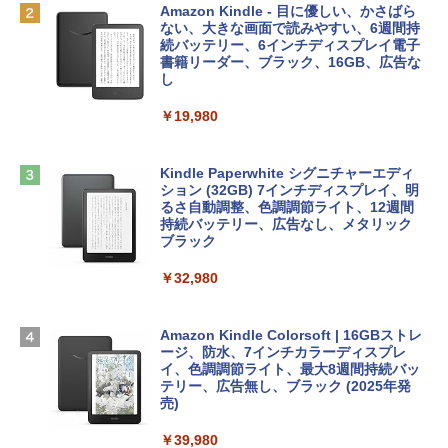
￥137,800
出す プロンプトの言葉 AI画像生成シリー
定バーチャルアイテムを含む】 【オンラ
Amazon Kindle - 目に優しい、かさばら
ズ (はぴーイラストLabo)
インゲームコード】 ロブロックス | オン
ない、大きな画面で読みやすい、6週間持
ラインコード版
続バッテリー、6インチディスプレイ電子
tomtoc 360°保護 15.6 16インチ パソコ
書籍リーダー、ブラック、16GB、広告な
￥99
ンケース Dell NEC Lavie ASUS HP dyna
し
￥1,300
book Lenovo対応
￥19,980
ClaudeCode いちばんやさしい 教科書:
￥2,952
非エンジニア 初心者 素人 でも安心 使い
Microsoft Office Home & Business 202
方 マニュアル AI副業にもコンテンツ作成
4(最新 永続版)|オンラインコード版|Wind
にもKindle出版にも！ 非エンジニアのた
ows11、10/mac対応|PC2台
Kindle Paperwhite シグニチャーエディ
めのAIコーディング入門シリーズ
Apple 2026 MacBook Air M5チップ搭載
ション (32GB) 7インチディスプレイ、明
13インチノートブック：AIとApple Intell
るさ自動調整、色調調節ライト、12週間
￥39,582
igence、13.6インチLiquid Retinaディ
持続バッテリー、広告なし、メタリック
￥99
スプレイ、24GBユニファイドメモリ、1
ブラック
TB SSDストレージ、12MPセンターフレ
Robloxギフトカード - 2,000 Robux 【限
ームカメラ、日本語キーボード、Touch I
￥32,980
FM TOWNS ハイパー・カタログ: 本体ハ
定バーチャルアイテムを含む】 【オンラ
D - スカイブルー
ードウェア・市販ソフトウェアのパーフ
インゲームコード】 ロブロックス | オン
ェクトリストと最新エミュレータ紹介
ラインコード版
￥298,901
Amazon Kindle Colorsoft | 16GBストレ
ージ、防水、7インチカラーディスプレ
￥1,600
￥3,200
イ、色調調節ライト、最大8週間持続バッ
【Amazon.co.jp限定】 HP ノートパソコ
テリー、広告無し、ブラック (2025年発
ン 15-fd 15.6インチ 16GBメモリ 512GB
売)
1冊ですべて身につくHTML & CSSとWe
Robloxギフトカード - 1000 Robux 【限
SSD インテル Core 5
bデザイン入門講座［第2版］
定バーチャルアイテムを含む】 【オンラ
￥39,980
インゲームコード】 ロブロックス |オン