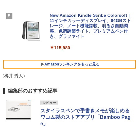
￥129,800
ラインコード版
￥2,326
New Amazon Kindle Scribe Colorsoft |
￥1,600
FMV ノートパソコン WE1-K3 (MS 365 P
11インチカラーディスプレイ、64GBスト
ersonal/Copilotキー搭載/Win 11/15.6型/
レージ、ノート機能搭載、明るさ自動調
Core i5/16GB/SSD 512GB/ホワイト) FM
整、色調調節ライト、プレミアムペン付
VWK3E15W_AZ
き、グラファイト
￥119,800
￥115,980
Amazonランキングをもっと見る
（樽井 秀人）
編集部のおすすめ記事
レビュー
スタイラスペンで手書きメモが楽しめる
ワコム製のストアアプリ「Bamboo Pag
e」