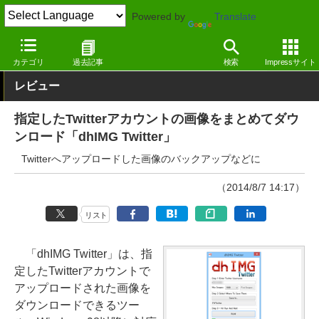
Powered by
Translate
窓の杜
インターネット
インターネット
Windows
カテゴリ
過去記事
検索
Impressサイト
レビュー
指定したTwitterアカウントの画像をまとめてダウ
ンロード「dhIMG Twitter」
Twitterへアップロードした画像のバックアップなどに
（2014/8/7 14:17）
リスト
「dhIMG Twitter」は、指
定したTwitterアカウントで
アップロードされた画像を
ダウンロードできるツー