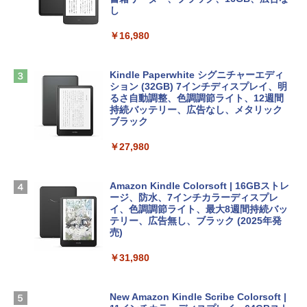
ンケース Dell NEC Lavie ASUS HP dyna
し
book Lenovo対応
￥1,600
￥16,980
ClaudeCode いちばんやさしい 教科書:
￥2,952
非エンジニア 初心者 素人 でも安心 使い
方 マニュアル AI副業にもコンテンツ作成
Microsoft Office Home & Business 202
にもKindle出版にも！ 非エンジニアのた
4(最新 永続版)|オンラインコード版|Wind
Kindle Paperwhite シグニチャーエディ
めのAIコーディング入門シリーズ
Apple 2026 MacBook Air M5チップ搭載
ows11、10/mac対応|PC2台
ション (32GB) 7インチディスプレイ、明
13インチノートブック：AIとApple Intell
るさ自動調整、色調調節ライト、12週間
igence、13.6インチLiquid Retinaディ
持続バッテリー、広告なし、メタリック
￥99
￥39,582
スプレイ、16GBユニファイドメモリ、1
ブラック
TB SSDストレージ、12MPセンターフレ
ームカメラ、日本語キーボード、Touch I
￥27,980
1冊ですべて身につくHTML & CSSとWe
Robloxギフトカード - 2,000 Robux 【限
D - シルバー
bデザイン入門講座［第2版］
定バーチャルアイテムを含む】 【オンラ
インゲームコード】 ロブロックス | オン
￥261,414
ラインコード版
Amazon Kindle Colorsoft | 16GBストレ
￥1,292
ージ、防水、7インチカラーディスプレ
イ、色調調節ライト、最大8週間持続バッ
￥3,200
【Amazon.co.jp限定】 HP ノートパソコ
テリー、広告無し、ブラック (2025年発
ン 15-fd 15.6インチ 16GBメモリ 512GB
売)
FM TOWNS ハイパー・カタログ: 本体ハ
SSD インテル Core 5
ードウェア・市販ソフトウェアのパーフ
Windows版 | Minecraft (マインクラフ
￥31,980
ェクトリストと最新エミュレータ紹介
ト): Java & Bedrock Edition | オンライ
￥129,800
ンコード版
￥1,600
New Amazon Kindle Scribe Colorsoft |
￥3,600