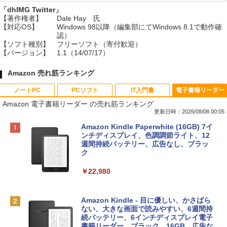
「dhIMG Twitter」
【著作権者】
Dale Hay 氏
【対応OS】
Windows 98以降（編集部にてWindows 8.1で動作確
認）
【ソフト種別】
フリーソフト（寄付歓迎）
【バージョン】
1.1（14/07/17）
Amazon 売れ筋ランキング
ノートPC
PCソフト
IT入門書
電子書籍リーダー
Amazon 電子書籍リーダー の売れ筋ランキング
更新日時：2026/08/08 00:05
Apple 2026 MacBook Neo A18 Proチッ
Robloxギフトカード - 800 Robux 【限
生成AIパスポート公式テキスト 第４版
Amazon Kindle Paperwhite (16GB) 7イ
プ搭載13インチノートブック：AIとAppl
定バーチャルアイテムを含む】 【オンラ
ンチディスプレイ、色調調節ライト、12
e Intelligence、Liquid Retinaディスプ
インゲームコード】 ロブロックス | オン
週間持続バッテリー、広告なし、ブラッ
￥1,766
レイ、8GBメモリ、512GB SSD、1080p
ラインコード版
ク
FaceTime HDカメラ、Touch ID - インデ
ィゴ + 3年延長 AppleCare+ for 13インチ
￥1,300
￥22,980
MacBook Neo(A18 Pro)|ダウンロード版
AIイラスト表現辞典: 思い通りの絵を引き
￥162,598
出す プロンプトの言葉 AI画像生成シリー
Robloxギフトカード - 1000 Robux 【限
Amazon Kindle - 目に優しい、かさばら
ズ (はぴーイラストLabo)
定バーチャルアイテムを含む】 【オンラ
ない、大きな画面で読みやすい、6週間持
インゲームコード】 ロブロックス |オン
続バッテリー、6インチディスプレイ電子
tomtoc 360°保護 15.6 16インチ パソコ
ラインコード版
書籍リーダー、ブラック、16GB、広告な
￥480