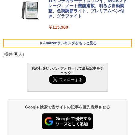
FMV ノートパソコン WE1-K3 (MS 365 P
11インチカラーディスプレイ、64GBスト
ersonal/Copilotキー搭載/Win 11/15.6型/
レージ、ノート機能搭載、明るさ自動調
Core i5/16GB/SSD 512GB/ホワイト) FM
整、色調調節ライト、プレミアムペン付
VWK3E15W_AZ
き、グラファイト
￥139,880
￥115,980
Amazonランキングをもっと見る
（樽井 秀人）
窓の杜をいいね・フォローして最新記事をチ
ェック！
Google 検索で当サイトの記事を優先表示させる