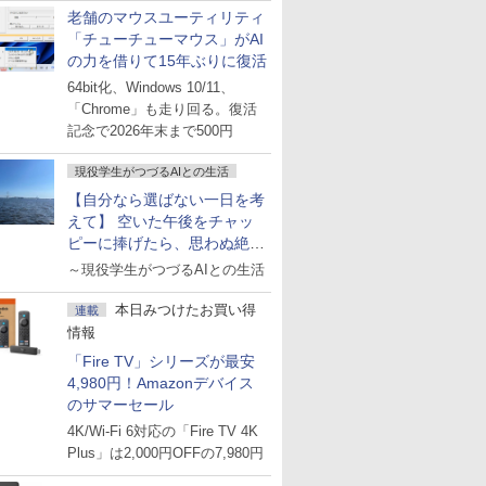
老舗のマウスユーティリティ
「チューチューマウス」がAI
の力を借りて15年ぶりに復活
64bit化、Windows 10/11、
「Chrome」も走り回る。復活
記念で2026年末まで500円
現役学生がつづるAIとの生活
【自分なら選ばない一日を考
えて】 空いた午後をチャッ
ピーに捧げたら、思わぬ絶景
に出会った話
～現役学生がつづるAIとの生活
本日みつけたお買い得
連載
情報
「Fire TV」シリーズが最安
4,980円！Amazonデバイス
のサマーセール
4K/Wi-Fi 6対応の「Fire TV 4K
Plus」は2,000円OFFの7,980円