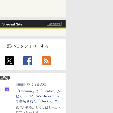
Special Site
窓の杜 をフォローする
新記事
やじうまの杜
連載
「Chrome」で「Firefox」が
動く……!? WebAssembly
で実装された「Gecko」エン
ジン
意味があるかどうかはともかく
ロマンたっぷり