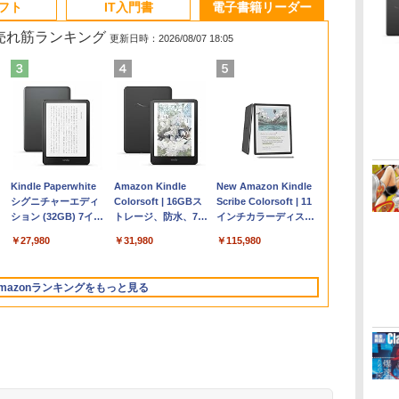
ソフト
IT入門書
電子書籍リーダー
の売れ筋ランキング
更新日時：2026/08/07 18:05
Apple 2026
Robloxギフトカード
ClaudeCode いちば
Kindle Paperwhite
【Amazon.co.jp限
Robloxギフトカード
1冊ですべて身につく
Amazon Kindle
FMV ノートパソコン
Windows版 |
FM TOWNS ハイパ
New Amazon Kindle
コ
MacBook Air M5チ
- 2,000 Robux 【限
んやさしい 教科書:
シグニチャーエディ
定】 HP ノートパソ
- 1000 Robux 【限定
HTML & CSSとWeb
Colorsoft | 16GBス
WE1-K3 (MS 365
Minecraft (マインクラ
ー・カタログ: 本体ハ
Scribe Colorsoft | 11
ップ搭載13インチノ
定バーチャルアイテ
非エンジニア 初心者
ション (32GB) 7イン
コン 15-fd 15.6イン
バーチャルアイテム
デザイン入門講座
トレージ、防水、7イ
Personal/Copilotキー
フト): Java & Bedrock
ードウェア・市販ソフ
インチカラーディスプ
持
ートブック：AIと
ムを含む】 【オンラ
素人 でも安心 使い方
チディスプレイ、明
チ 16GBメモリ
を含む】 【オンライ
［第2版］
ンチカラーディスプ
搭載/Win 11/15.6
Edition | オンラインコ
トウェアのパーフェク
レイ、64GBストレー
￥261,414
￥3,200
￥99
￥27,980
￥129,800
￥1,600
￥1,292
￥31,980
￥139,880
￥3,600
￥1,600
￥115,980
ン
Apple Intelligence、
インゲームコード】
マニュアル AI副業に
るさ自動調整、色調
512GB SSD インテ
ンゲームコード】 ロ
レイ、色調調節ライ
型/Core i5/16GB/SSD
ード版
トリストと最新エミュ
ジ、ノート機能搭載、
13.6インチLiquid
ロブロックス | オン
もコンテンツ作成に
調節ライト、12週間
ル Core 5
ブロックス |オンライ
ト、最大8週間持続バ
512GB/ホワイト)
レータ紹介
明るさ自動調整、色調
Retinaディスプレ
ラインコード版
もKindle出版にも！
持続バッテリー、広
ンコード版
ッテリー、広告無
FMVWK3E15W_AZ
調節ライト、プレミア
mazonランキングをもっと見る
な
イ、16GBユニファイ
非エンジニアのため
告なし、メタリック
し、ブラック (2025
ムペン付き、グラファ
ドメモリ、1TB SSD
のAIコーディング入
ブラック
年発売)
イト
ストレージ、12MPセ
門シリーズ
ンターフレームカメ
ラ、日本語キーボー
ド、Touch ID - シル
バー