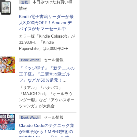
本日みつけたお買い得
連載
情報
Kindle電子書籍リーダーが最
大8,000円OFF！Amazonデ
バイスがサマーセール中
カラー版「Kindle Colorsoft」が
31,980円。「Kindle
Paperwhite」は5,000円OFF
セール情報
Book Watch
『ドッジ弾子』『新テニスの
王子様』『二階堂地獄ゴル
フ』などが50％還元！
Amazonマンガ週末セール
『リアル』『ハナバス』
『MAJOR 2nd』『オールラウ
ンダー廻』など「アツいスポー
ツマンガ」が大集合
セール情報
Book Watch
Claude Codeのテクニック集
が990円から！MPEG技術の