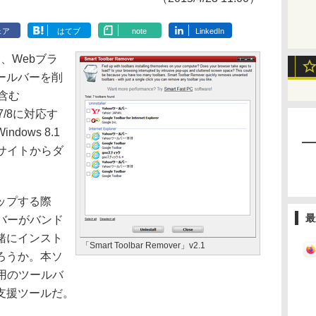
ェア
はてブ
note
LinkedIn
」は、Webブラ
ールバーを削
を含む
ta/7/8に対応す
ows 8.1
サイトからダ
ップする際
最
バーがバンド
緒にインスト
「Smart Toolbar Remover」v2.1
ろうか。本ソ
用のツールバ
支援ツールだ。