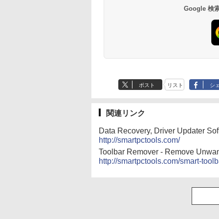
ロード版
Google
ポスト
リスト
シ
関連リンク
Data Recovery, Driver Updater Sof
http://smartpctools.com/
Toolbar Remover - Remove Unwan
http://smartpctools.com/smart-tool