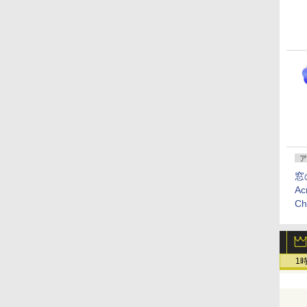
ア
窓
Ac
C
1