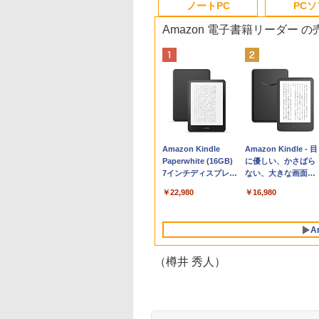
ノートPC
PC
Amazon 電子書籍リーダー 
Apple 2026
Robloxギフトカード
生成AIパスポート公
Amazon Kindle
tomtoc 360°保護
Microsoft Office
AIイラスト表現辞典:
Amazon Kindle - 目
MacBook Neo A18
- 800 Robux 【限定
式テキスト 第４版
Paperwhite (16GB)
15.6 16インチ パソ
Home & Business
思い通りの絵を引き
に優しい、かさばら
Proチップ搭載13イ
バーチャルアイテム
7インチディスプレ
ンケース Dell NEC
2024(最新 永続版)|オ
出す プロンプトの言
ない、大きな画面で
￥1,766
ンチノートブック：
を含む】 【オンライ
イ、色調調節ライ
Lavie ASUS HP
ンラインコード
葉 AI画像生成シリー
読みやすい、6週間
￥162,598
￥1,300
￥22,980
￥2,952
￥39,582
￥480
￥16,980
AIとApple
ンゲームコード】 ロ
ト、12週間持続バッ
dynabook Lenovo
版|Windows11、
ズ (はぴーイラスト
続バッテリー、6イ
Intelligence、Liquid
ブロックス | オンラ
テリー、広告なし、
対応
10/mac対応|PC2台
Labo)
チディスプレイ電子
Retinaディスプレ
インコード版
ブラック
書籍リーダー、ブラ
A
イ、8GBメモリ、
ック、16GB、広告
512GB SSD、1080p
し
FaceTime HDカメ
（樽井 秀人）
ラ、Touch ID - イン
ディゴ + 3年延長
AppleCare+ for 13イ
ンチMacBook
Neo(A18 Pro)|ダウン