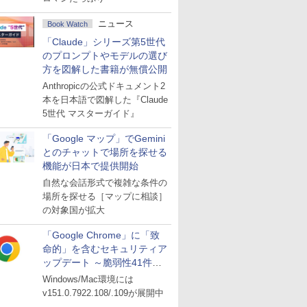
ニュース
Book Watch
「Claude」シリーズ第5世代
のプロンプトやモデルの選び
方を図解した書籍が無償公開
Anthropicの公式ドキュメント2
本を日本語で図解した『Claude
5世代 マスターガイド』
「Google マップ」でGemini
とのチャットで場所を探せる
機能が日本で提供開始
自然な会話形式で複雑な条件の
場所を探せる［マップに相談］
の対象国が拡大
「Google Chrome」に「致
命的」を含むセキュリティア
ップデート ～脆弱性41件に
対処
Windows/Mac環境には
v151.0.7922.108/.109が展開中