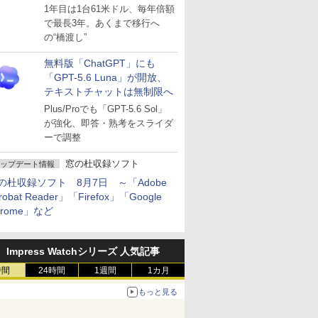
～ESUは9月1日から販売
1年目は1台61米ドル、毎年倍額
で最長3年。あくまで移行へ
の“橋渡し”
無料版「ChatGPT」にも
「GPT-5.6 Luna」が開放、
テキストチャットは無制限へ
Plus/Proでも「GPT-5.6 Sol」
が強化、即答・熟考をスライダ
ーで調整
窓の杜収録ソフト
ップデート情報
の杜収録ソフト 8月7日 ～「Adobe
robat Reader」「Firefox」「Google
hrome」など
Impress Watchシリーズ 人気記事
時間
24時間
1週間
1カ月
もっと見る