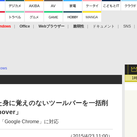
ndows
Office
Webブラウザー
脆弱性
ドキュメント
SNS
dows
1
た身に覚えのないツールバーを一括削
mover」
ox」「Google Chrome」に対応
（2015/4/23 11:00）