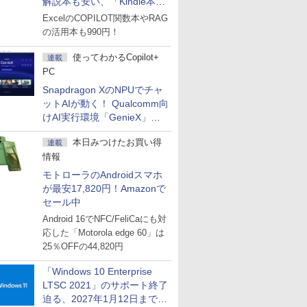
解説本も安い、「Kindle本サ
マーセール」第2弾開始！
ExcelのCOPILOT関数本やRAG
の活用本も990円！
使ってわかるCopilot+
連載
PC
Snapdragon XのNPUでチャ
ットAIが動く！ Qualcomm向
けAI実行環境「GenieX」を
試してみた
本日みつけたお買い得
連載
情報
モトローラのAndroidスマホ
が最安17,820円！Amazonで
セール中
Android 16でNFC/FeliCaにも対
応した「Motorola edge 60」は
25％OFFの44,820円
「Windows 10 Enterprise
LTSC 2021」のサポート終了
迫る、2027年1月12日まで