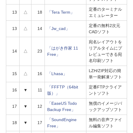
定番のターミナル
13
△
18
「Tera Term」
エミュレーター
定番の無料2次元
13
△
14
「Jw_cad」
CADソフト
宛名レイアウトを
「はがき作家 11
リアルタイムにプ
14
△
23
Free」
レビューできる宛
名印刷ソフト
LZH/ZIP対応の簡
15
△
16
「Lhasa」
単一発解凍ソフト
「FFFTP（64bit
定番FTPクライア
16
▼
11
版）」
ントソフト
「EaseUS Todo
無償のイメージバ
17
▼
12
Backup Free」
ックアップソフト
「SoundEngine
無料の音声ファイ
18
▼
17
Free」
ル編集ソフト