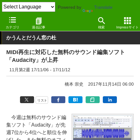
Powered by
Translate
窓の杜
その他の話題
トピック
その他
カテゴリ
過去記事
検索
Impressサイト
かうんとだうん窓の杜
MIDI再生に対応した無料のサウンド編集ソフト
「Audacity」が上昇
11月第2週 17/11/06 - 17/11/12
橋本 崇史
2017年11月14日 06:00
リスト
今週は無料のサウンド編
集ソフト「Audacity」が先
週7位から4位へと順位を伸
ばした。また無料のオフィ