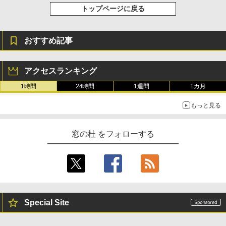
売)
トップページに戻る
￥31,980
おすすめ記事
New Amazon Kindle Scribe Colorsoft |
11インチカラーディスプレイ、64GBスト
レージ、ノート機能搭載、明るさ自動調
アクセスランキング
整、色調調節ライト、プレミアムペン付
き、グラファイト
1時間
24時間
1週間
1カ月
￥115,980
もっと見る
窓の杜 をフォローする
Special Site