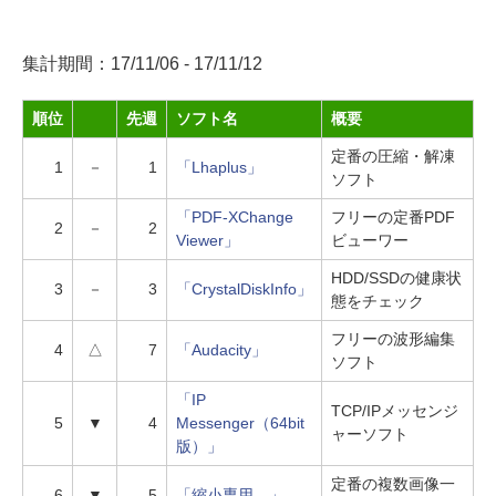
集計期間：17/11/06 - 17/11/12
順位
先週
ソフト名
概要
定番の圧縮・解凍
1
－
1
「Lhaplus」
ソフト
「PDF-XChange
フリーの定番PDF
2
－
2
Viewer」
ビューワー
HDD/SSDの健康状
3
－
3
「CrystalDiskInfo」
態をチェック
フリーの波形編集
4
△
7
「Audacity」
ソフト
「IP
TCP/IPメッセンジ
5
▼
4
Messenger（64bit
ャーソフト
版）」
定番の複数画像一
6
▼
5
「縮小専用。」