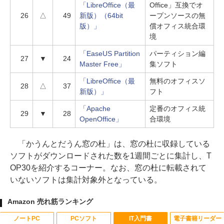
「LibreOffice（最
Office」互換でオ
26
△
49
新版）（64bit
ープンソースの無
版）」
償オフィス統合環
境
「EaseUS Partition
パーティション編
27
▼
24
Master Free」
集ソフト
「LibreOffice（最
無料のオフィスソ
28
△
37
新版）」
フト
「Apache
定番のオフィス統
29
▼
28
OpenOffice」
合環境
「かうんとだうん窓の杜」は、窓の杜に収録している
ソフトがダウンロードされた数を1週間ごとに集計し、T
OP30を紹介するコーナー。なお、窓の杜に転載されて
いないソフトは集計対象外となっている。
Amazon 売れ筋ランキング
ノートPC
PCソフト
IT入門書
電子書籍リーダー