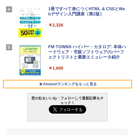
TB SSDストレージ、12MPセンターフレ
ームカメラ、日本語キーボード、Touch I
1冊ですべて身につくHTML & CSSとWe
Robloxギフトカード - 1000 Robux 【限
D - ミッドナイト
bデザイン入門講座［第2版］
定バーチャルアイテムを含む】 【オンラ
インゲームコード】 ロブロックス |オン
￥298,901
ラインコード版
￥2,326
￥1,600
【Amazon.co.jp限定】 HP ノートパソコ
ン 15-fd 15.6インチ 16GBメモリ 512GB
FM TOWNS ハイパー・カタログ: 本体ハ
SSD インテル Core 5
ードウェア・市販ソフトウェアのパーフ
Windows版 | Minecraft (マインクラフ
ェクトリストと最新エミュレータ紹介
ト): Java & Bedrock Edition | オンライ
￥129,800
ンコード版
￥1,600
￥3,600
FMV ノートパソコン WE1-K3 (MS 365 P
ersonal/Copilotキー搭載/Win 11/15.6型/
Amazonランキングをもっと見る
Core i5/16GB/SSD 512GB/ホワイト) FM
VWK3E15W_AZ
窓の杜をいいね・フォローして最新記事をチ
ェック！
￥139,880
Amazon Kindle Paperwhite (16GB) 7イ
ンチディスプレイ、色調調節ライト、12
週間持続バッテリー、広告なし、ブラッ
ク