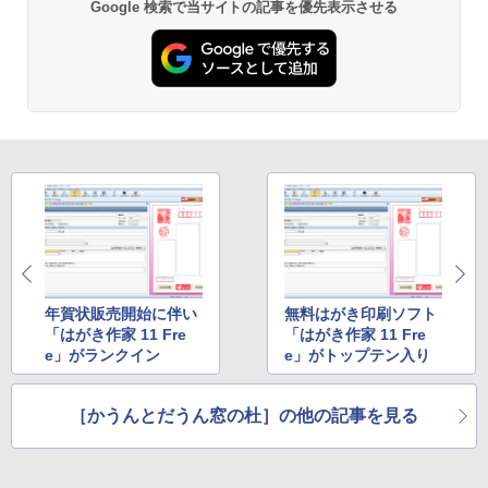
￥22,980
Google 検索で当サイトの記事を優先表示させる
Amazon Kindle - 目に優しい、かさばら
ない、大きな画面で読みやすい、6週間持
続バッテリー、6インチディスプレイ電子
書籍リーダー、ブラック、16GB、広告な
し
￥16,980
Kindle Paperwhite シグニチャーエディ
ション (32GB) 7インチディスプレイ、明
るさ自動調整、色調調節ライト、12週間
持続バッテリー、広告なし、メタリック
ブラック
年賀状販売開始に伴い
無料はがき印刷ソフト
「はがき作家 11 Fre
「はがき作家 11 Fre
￥27,980
e」がランクイン
e」がトップテン入り
［かうんとだうん窓の杜］の他の記事を見る
Amazon Kindle Colorsoft | 16GBストレ
ージ、防水、7インチカラーディスプレ
イ、色調調節ライト、最大8週間持続バッ
テリー、広告無し、ブラック (2025年発