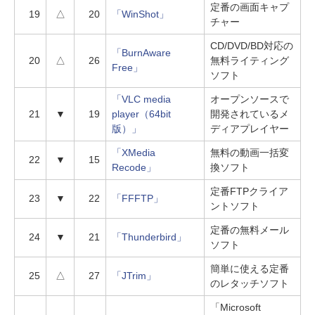
定番の画面キャプ
19
△
20
「WinShot」
チャー
CD/DVD/BD対応の
「BurnAware
20
△
26
無料ライティング
Free」
ソフト
「VLC media
オープンソースで
21
▼
19
player（64bit
開発されているメ
版）」
ディアプレイヤー
「XMedia
無料の動画一括変
22
▼
15
Recode」
換ソフト
定番FTPクライア
23
▼
22
「FFFTP」
ントソフト
定番の無料メール
24
▼
21
「Thunderbird」
ソフト
簡単に使える定番
25
△
27
「JTrim」
のレタッチソフト
「Microsoft