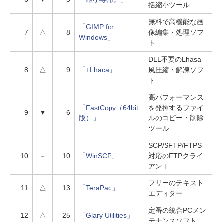
括縮小ツール
無料で高機能な画
「GIMP for
7
△
8
像編集・処理ソフ
Windows」
ト
DLL不要のLhasa
8
△
9
「+Lhaca」
風圧縮・解凍ソフ
ト
高パフォーマンス
「FastCopy（64bit
を発揮するファイ
9
▼
6
版）」
ルのコピー・削除
ツール
SCP/SFTP/FTPS
10
－
10
「WinSCP」
対応のFTPクライ
アント
フリーのテキスト
11
△
13
「TeraPad」
エディター
定番の統合PCメン
12
△
25
「Glary Utilities」
テナンスソフト