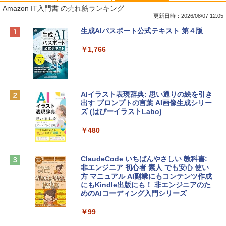
Amazon IT入門書 の売れ筋ランキング
更新日時：2026/08/07 12:05
Apple 2026 MacBook Neo A18 Proチッ
Robloxギフトカード - 800 Robux 【限
生成AIパスポート公式テキスト 第４版
プ搭載13インチノートブック：AIとAppl
定バーチャルアイテムを含む】 【オンラ
e Intelligence、Liquid Retinaディスプ
インゲームコード】 ロブロックス | オン
￥1,766
レイ、8GBメモリ、512GB SSD、1080p
ラインコード版
FaceTime HDカメラ、Touch ID - インデ
ィゴ + 3年延長 AppleCare+ for 13インチ
￥1,300
MacBook Neo(A18 Pro)|ダウンロード版
AIイラスト表現辞典: 思い通りの絵を引き
￥162,598
出す プロンプトの言葉 AI画像生成シリー
Microsoft Office Home & Business 202
ズ (はぴーイラストLabo)
4(最新 永続版)|オンラインコード版|Wind
ows11、10/mac対応|PC2台
tomtoc 360°保護 15.6 16インチ パソコ
￥480
ンケース Dell NEC Lavie ASUS HP dyna
￥39,582
book Lenovo対応
ClaudeCode いちばんやさしい 教科書:
￥2,952
非エンジニア 初心者 素人 でも安心 使い
Robloxギフトカード - 2,000 Robux 【限
方 マニュアル AI副業にもコンテンツ作成
定バーチャルアイテムを含む】 【オンラ
にもKindle出版にも！ 非エンジニアのた
インゲームコード】 ロブロックス | オン
めのAIコーディング入門シリーズ
Apple 2026 MacBook Air M5チップ搭載
ラインコード版
13インチノートブック：AIとApple Intell
igence、13.6インチLiquid Retinaディ
￥99
￥3,200
スプレイ、24GBユニファイドメモリ、1