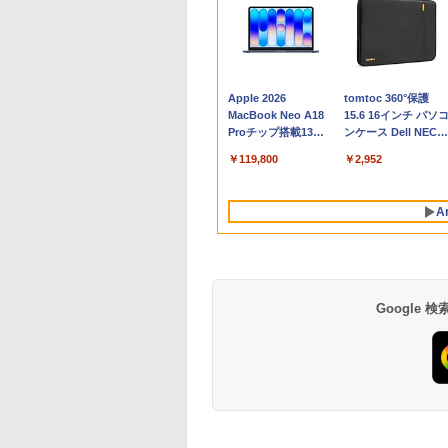
Apple 2026
tomtoc 360°保護
MacBook Neo A18
15.6 16インチ パソ
Proチップ搭載13イ
ンケース Dell NEC
ンチノートブック：
Lavie ASUS HP
￥119,800
￥2,952
AIとApple
dynabook Lenovo
Intelligenceのために
対応
設計、Liquid Retina
A
ディスプレイ、8GB
ユニファイドメモ
リ、256GB SSDスト
レージ、1080p
FaceTime HDカメラ
- インディゴ
Google
Robloxギフトカード
生成AIパスポート公
Amazon Kindle
Robloxギフトカード
AIイラスト表現辞典:
Amazon Kindle - 目
- 800 Robux 【限定
式テキスト 第４版
Paperwhite (16GB)
- 1000 Robux 【限
思い通りの絵を引き
に優しい、かさばら