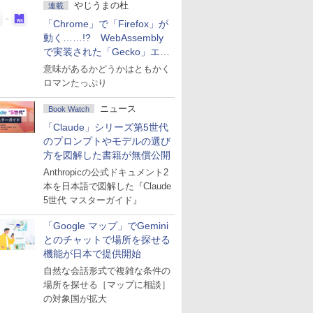
やじうまの杜
連載
「Chrome」で「Firefox」が
動く……!? WebAssembly
で実装された「Gecko」エン
ジン
意味があるかどうかはともかく
ロマンたっぷり
ニュース
Book Watch
「Claude」シリーズ第5世代
のプロンプトやモデルの選び
方を図解した書籍が無償公開
Anthropicの公式ドキュメント2
本を日本語で図解した『Claude
5世代 マスターガイド』
「Google マップ」でGemini
とのチャットで場所を探せる
機能が日本で提供開始
自然な会話形式で複雑な条件の
場所を探せる［マップに相談］
の対象国が拡大