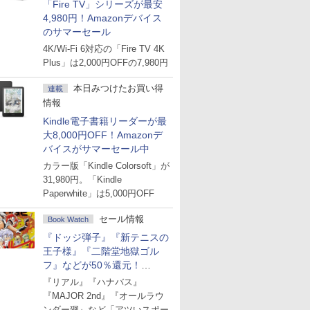
「Fire TV」シリーズが最安
4,980円！Amazonデバイス
のサマーセール
4K/Wi-Fi 6対応の「Fire TV 4K
Plus」は2,000円OFFの7,980円
本日みつけたお買い得
連載
情報
Kindle電子書籍リーダーが最
大8,000円OFF！Amazonデ
バイスがサマーセール中
カラー版「Kindle Colorsoft」が
31,980円。「Kindle
Paperwhite」は5,000円OFF
セール情報
Book Watch
『ドッジ弾子』『新テニスの
王子様』『二階堂地獄ゴル
フ』などが50％還元！
Amazonマンガ週末セール
『リアル』『ハナバス』
『MAJOR 2nd』『オールラウ
ンダー廻』など「アツいスポー