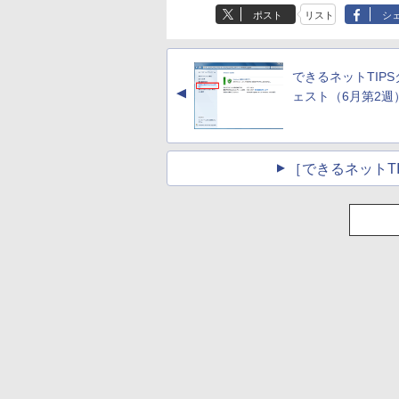
バーチャルアイテム
7インチディスプレ
バーチャルアイテム
出す プロンプトの言
ない、大きな画面で
￥1,766
ポスト
リスト
シ
を含む】 【オンライ
イ、色調調節ライ
を含む】 【オンライ
葉 AI画像生成シリー
読みやすい、6週間
￥1,300
￥22,980
￥1,600
￥480
￥16,980
ンゲームコード】 ロ
ト、12週間持続バッ
ンゲームコード】 ロ
ズ (はぴーイラスト
続バッテリー、6イ
ブロックス | オンラ
テリー、広告なし、
ブロックス |オンラ
Labo)
チディスプレイ電子
インコード版
ブラック
ンコード版
書籍リーダー、ブラ
できるネットTIP
ック、16GB、広告
▲
し
ェスト（6月第2週
［できるネットT