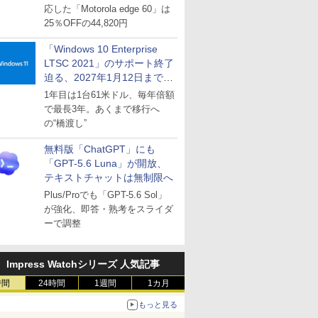
応した「Motorola edge 60」は
25％OFFの44,820円
「Windows 10 Enterprise
LTSC 2021」のサポート終了
迫る、2027年1月12日まで
～ESUは9月1日から販売
1年目は1台61米ドル、毎年倍額
で最長3年。あくまで移行へ
の“橋渡し”
無料版「ChatGPT」にも
「GPT-5.6 Luna」が開放、
テキストチャットは無制限へ
Plus/Proでも「GPT-5.6 Sol」
が強化、即答・熟考をスライダ
ーで調整
Impress Watchシリーズ 人気記事
時間
24時間
1週間
1カ月
もっと見る