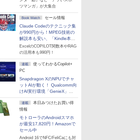
ツマンガ」が大集合
セール情報
Book Watch
Claude Codeのテクニック集
が990円から！MPEG技術の
解説本も安い、「Kindle本サ
マーセール」第2弾開始！
ExcelのCOPILOT関数本やRAG
の活用本も990円！
使ってわかるCopilot+
連載
PC
Snapdragon XのNPUでチャ
ットAIが動く！ Qualcomm向
けAI実行環境「GenieX」を
試してみた
本日みつけたお買い得
連載
情報
モトローラのAndroidスマホ
が最安17,820円！Amazonで
セール中
Android 16でNFC/FeliCaにも対