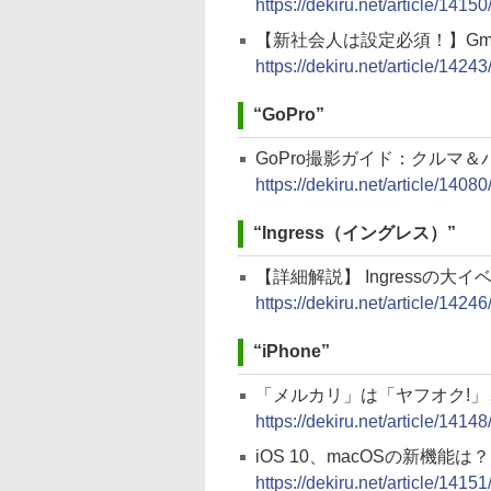
https://dekiru.net/article/14150
【新社会人は設定必須！】Gm
https://dekiru.net/article/14243
“GoPro”
GoPro撮影ガイド：クルマ
https://dekiru.net/article/14080
“Ingress（イングレス）”
【詳細解説】 Ingressの
https://dekiru.net/article/14246
“iPhone”
「メルカリ」は「ヤフオク!
https://dekiru.net/article/14148
iOS 10、macOSの新機能は
https://dekiru.net/article/14151