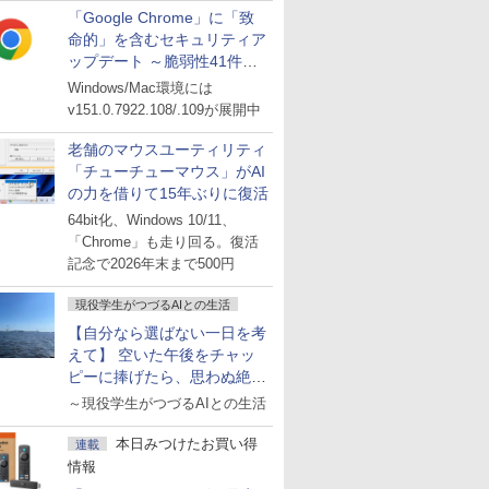
「Google Chrome」に「致
命的」を含むセキュリティア
ップデート ～脆弱性41件に
対処
Windows/Mac環境には
v151.0.7922.108/.109が展開中
老舗のマウスユーティリティ
「チューチューマウス」がAI
の力を借りて15年ぶりに復活
64bit化、Windows 10/11、
「Chrome」も走り回る。復活
記念で2026年末まで500円
現役学生がつづるAIとの生活
【自分なら選ばない一日を考
えて】 空いた午後をチャッ
ピーに捧げたら、思わぬ絶景
に出会った話
～現役学生がつづるAIとの生活
本日みつけたお買い得
連載
情報