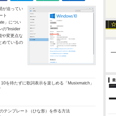
開が迫ってい
デート
pdate」につい
Insider
機能や変更点な
とめているの
。
最
iOS 10を待たずに歌詞表示を楽しめる「Musixmatch」
/
ールのテンプレート（ひな形）を作る方法