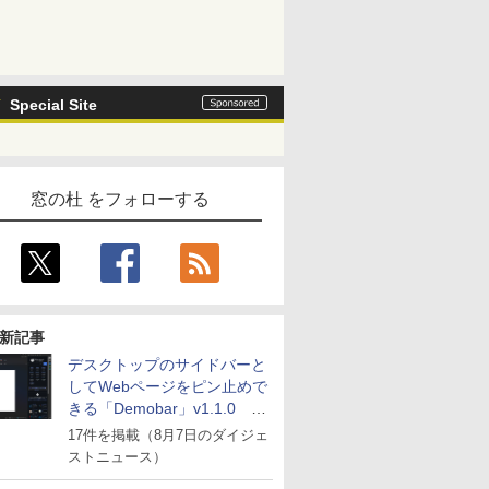
Special Site
窓の杜 をフォローする
新記事
デスクトップのサイドバーと
してWebページをピン止めで
きる「Demobar」v1.1.0 ほ
か
17件を掲載（8月7日のダイジェ
ストニュース）