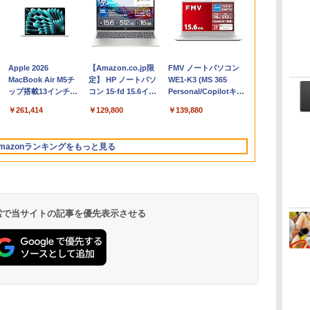
Apple 2026
【Amazon.co.jp限
FMV ノートパソコン
コ
MacBook Air M5チ
定】 HP ノートパソ
WE1-K3 (MS 365
ップ搭載13インチノ
コン 15-fd 15.6イン
Personal/Copilotキー
ートブック：AIと
チ 16GBメモリ
搭載/Win 11/15.6
￥261,414
￥129,800
￥139,880
Apple Intelligence、
512GB SSD インテ
型/Core i5/16GB/SSD
13.6インチLiquid
ル Core 5
512GB/ホワイト)
Retinaディスプレ
FMVWK3E15W_AZ
mazonランキングをもっと見る
イ、16GBユニファイ
ドメモリ、1TB SSD
ストレージ、12MPセ
ンターフレームカメ
ラ、日本語キーボー
ド、Touch ID - シル
 検索で当サイトの記事を優先表示させる
バー
Microsoft Office
ClaudeCode いちば
Kindle Paperwhite
Robloxギフトカード
1冊ですべて身につく
Amazon Kindle
Windows版 |
FM TOWNS ハイパ
New Amazon Kindle
定
Home & Business
んやさしい 教科書:
シグニチャーエディ
- 2,000 Robux 【限
HTML & CSSとWeb
Colorsoft | 16GBス
Minecraft (マインクラ
ー・カタログ: 本体ハ
Scribe Colorsoft | 11