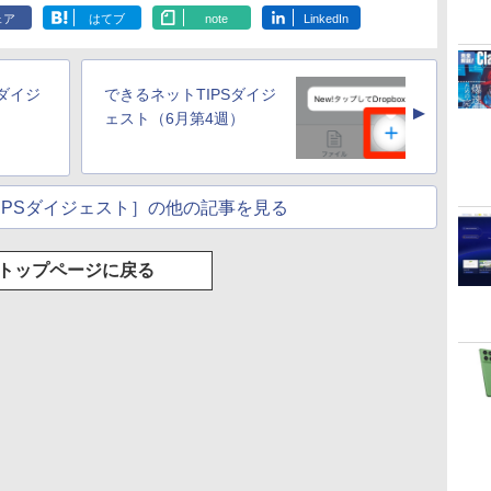
2024(最新 永続版)|オ
非エンジニア 初心者
ション (32GB) 7イン
定バーチャルアイテ
デザイン入門講座
トレージ、防水、7イ
フト): Java & Bedrock
ードウェア・市販ソフ
インチカラーディスプ
ェア
はてブ
note
LinkedIn
持
ンラインコード
素人 でも安心 使い方
チディスプレイ、明
ムを含む】 【オンラ
［第2版］
ンチカラーディスプ
Edition | オンラインコ
トウェアのパーフェク
レイ、64GBストレー
￥39,582
￥99
￥27,980
￥3,200
￥1,292
￥31,980
￥3,600
￥1,600
￥115,980
ン
版|Windows11、
マニュアル AI副業に
るさ自動調整、色調
インゲームコード】
レイ、色調調節ライ
ード版
トリストと最新エミュ
ジ、ノート機能搭載、
イ
10/mac対応|PC2台
もコンテンツ作成に
調節ライト、12週間
ロブロックス | オン
ト、最大8週間持続バ
レータ紹介
明るさ自動調整、色調
もKindle出版にも！
持続バッテリー、広
ラインコード版
ッテリー、広告無
調節ライト、プレミア
Sダイジ
できるネットTIPSダイジ
な
非エンジニアのため
告なし、メタリック
し、ブラック (2025
ムペン付き、グラファ
▲
のAIコーディング入
ブラック
年発売)
イト
）
ェスト（6月第4週）
門シリーズ
IPSダイジェスト］の他の記事を見る
トップページに戻る