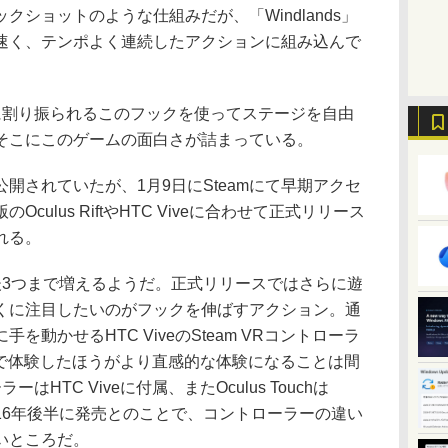
ショットのような仕組みだが、「Windlands」
速く、テンポよく連続したアクションに組み込んで
に割り振られるこのフックを使ってステージを自由
そこにこのゲームの面白さが詰まっている。
されていたが、1月9日にSteamにて早期アクセ
ulus RiftやHTC Viveに合わせて正式リリース
れる。
3つまで増えるようだ。正式リリースではさらに遊
くに注目したいのがフックを伸ばすアクション。通
動かせるHTC ViveのSteam VRコントローラ
s Touchで体験したほうがより直感的な体験になることは間
ーはHTC Viveに付属、またOculus Touchは
りで2016年後半に発売とのことで、コントローラーの違い
いところだ。