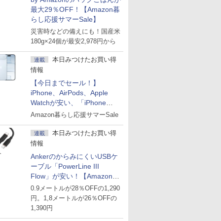
最大29％OFF！【Amazon暮
らし応援サマーSale】
災害時などの備えにも！国産米
180g×24個が最安2,978円から
本日みつけたお買い得
連載
情報
【今日までセール！】
iPhone、AirPods、Apple
Watchが安い、「iPhone
Air」256GB版が139,800円な
Amazon暮らし応援サマーSale
ど
本日みつけたお買い得
連載
情報
AnkerのからみにくいUSBケ
ーブル「PowerLine III
Flow」が安い！【Amazon暮
らし応援サマーSale】
0.9メートルが28％OFFの1,290
円。1,8メートルが26％OFFの
1,390円