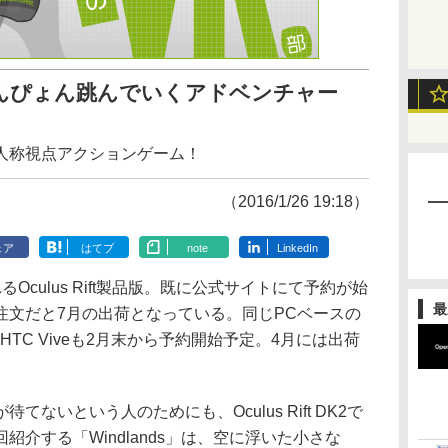
んぴょん跳んでいくアドベンチャー
人称視点アクションゲーム！
（2016/1/26 19:18）
ェア
はてブ
note
LinkedIn
culus Rift製品版。既に公式サイトにて予約が始
最
注文だと7月の出荷となっている。同じPCベースの
TC Viveも2月末から予約開始予定。4月には出荷
いという人のためにも、Oculus Rift DK2で
介する「Windlands」は、空に浮いた小さな