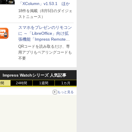
「XColumn」v1.53.1 ほか
18件を掲載（8月5日のダイジェ
ストニュース）
スマホをプレゼンのリモコン
に ～「LibreOffice」向け拡
張機能「Impress Remote」
が公開
QRコードを読み取るだけ、専
用アプリもペアリングコードも
不要
Impress Watchシリーズ 人気記事
時間
24時間
1週間
1カ月
もっと見る