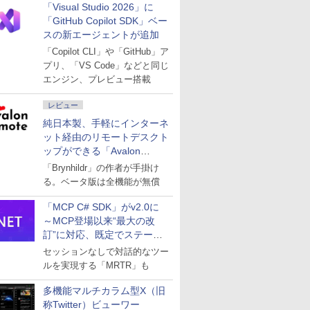
「Visual Studio 2026」に
「GitHub Copilot SDK」ベー
スの新エージェントが追加
「Copilot CLI」や「GitHub」ア
プリ、「VS Code」などと同じ
エンジン、プレビュー搭載
レビュー
純日本製、手軽にインターネ
ット経由のリモートデスクト
ップができる「Avalon
remote」
「Brynhildr」の作者が手掛け
る。ベータ版は全機能が無償
「MCP C# SDK」がv2.0に
～MCP登場以来“最大の改
訂”に対応、既定でステート
レスへ
セッションなしで対話的なツー
ルを実現する「MRTR」も
多機能マルチカラム型X（旧
称Twitter）ビューワー