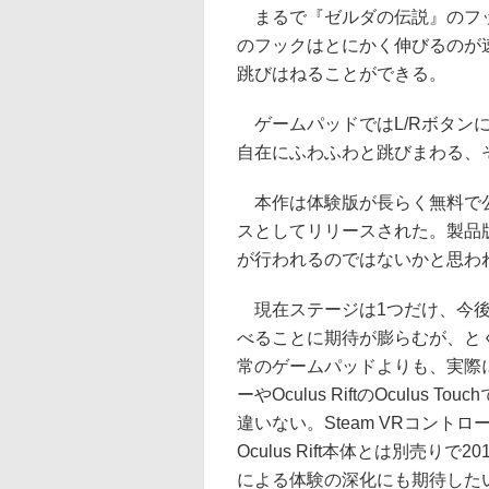
まるで『ゼルダの伝説』のフック
のフックはとにかく伸びるのが
跳びはねることができる。
ゲームパッドではL/Rボタン
自在にふわふわと跳びまわる、
本作は体験版が長らく無料で公開
スとしてリリースされた。製品版のOc
が行われるのではないかと思わ
現在ステージは1つだけ、今後
べることに期待が膨らむが、と
常のゲームパッドよりも、実際に手を
ーやOculus RiftのOculu
違いない。Steam VRコントローラ
Oculus Rift本体とは別売
による体験の深化にも期待した