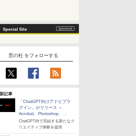
Special Site
窓の杜 をフォローする
新記事
「ChatGPT向けアドビプラ
グイン」がリリース ～
Acrobat、Photoshop、
Premiereなどの機能を1つの
ChatGPT内で完結する新たなク
プラグインに統合
リエイティブ体験を提供