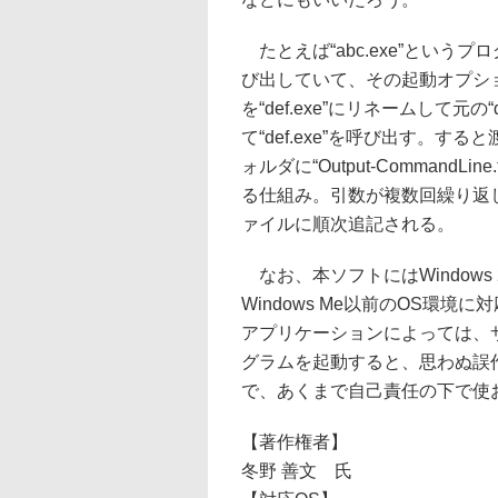
たとえば“abc.exe”というプ
び出していて、その起動オプシ
を“def.exe”にリネームして元の“
て“def.exe”を呼び出す。
ォルダに“Output-Command
る仕組み。引数が複数回繰り返
ァイルに順次追記される。
なお、本ソフトにはWindows 2
Windows Me以前のOS環
アプリケーションによっては、
グラムを起動すると、思わぬ誤
で、あくまで自己責任の下で使
【著作権者】
冬野 善文 氏