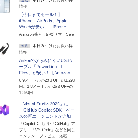
連載
情報
【今日までセール！】
iPhone、AirPods、Apple
Watchが安い、「iPhone
Air」256GB版が139,800円な
Amazon暮らし応援サマーSale
ど
本日みつけたお買い得
連載
情報
AnkerのからみにくいUSBケ
ーブル「PowerLine III
Flow」が安い！【Amazon暮
らし応援サマーSale】
0.9メートルが28％OFFの1,290
円。1,8メートルが26％OFFの
1,390円
「Visual Studio 2026」に
「GitHub Copilot SDK」ベー
スの新エージェントが追加
「Copilot CLI」や「GitHub」ア
プリ、「VS Code」などと同じ
エンジン、プレビュー搭載