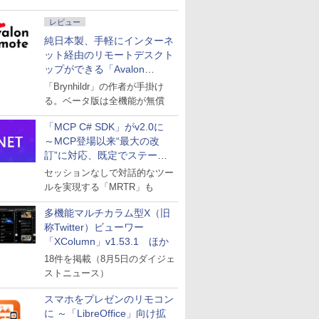
レビュー
純日本製、手軽にインターネ
ット経由のリモートデスクト
ップができる「Avalon
remote」
「Brynhildr」の作者が手掛け
る。ベータ版は全機能が無償
「MCP C# SDK」がv2.0に
～MCP登場以来“最大の改
訂”に対応、既定でステート
レスへ
セッションなしで対話的なツー
ルを実現する「MRTR」も
多機能マルチカラム型X（旧
称Twitter）ビューワー
「XColumn」v1.53.1 ほか
18件を掲載（8月5日のダイジェ
ストニュース）
スマホをプレゼンのリモコン
に ～「LibreOffice」向け拡