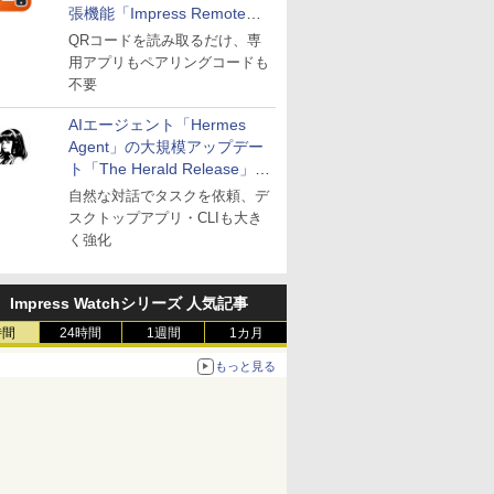
張機能「Impress Remote」
が公開
QRコードを読み取るだけ、専
用アプリもペアリングコードも
不要
AIエージェント「Hermes
Agent」の大規模アップデー
ト「The Herald Release」が
公開
自然な対話でタスクを依頼、デ
スクトップアプリ・CLIも大き
く強化
Impress Watchシリーズ 人気記事
時間
24時間
1週間
1カ月
もっと見る