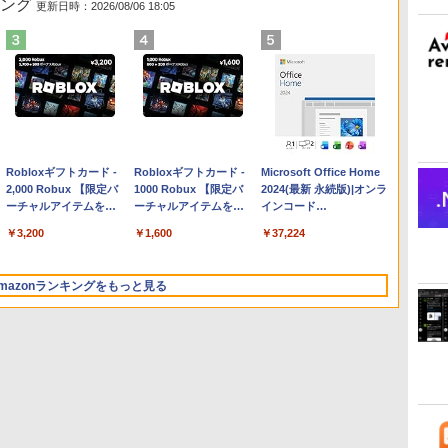
キング
更新日時：2026/08/06 18:05
Apple 2026 MacBook
Robloxギフトカード -
【Amazon.co.jp限定】
Robloxギフトカード -
FMV ノートパソコン
Microsoft Office Home
Air M5チップ搭載13イ
2,000 Robux 【限定バ
HP ノートパソコン 15-
1000 Robux 【限定バ
WE1-K3 (MS 365
2024(最新 永続版)|オンラ
ンチノートブック：AI
ーチャルアイテムを含
fd 15.6インチ 16GBメ
ーチャルアイテムを含
Personal/Copilotキー搭
インコード
とApple Intelligence、
む】 【オンラインゲー
モリ 512GB SSD イン
む】 【オンラインゲー
載/Win 11/15.6型/Core
版|Windows11、10/mac
￥314,800
￥3,200
￥129,800
￥1,600
￥119,800
￥37,224
13.6インチLiquid
ムコード】 ロブロック
テル Core 5
ムコード】 ロブロック
i5/16GB/SSD 512GB/ホ
対応|PC2台
Retinaディスプレイ、
ス | オンラインコード
ス |オンラインコード版
ワイト)
24GBユニファイドメモ
版
FMVWK3E15W_AZ
mazonランキングをもっと見る
リ、1TB SSDストレー
ジ、12MPセンターフレ
ームカメラ、日本語キ
ーボード、Touch ID -
ミッドナイト