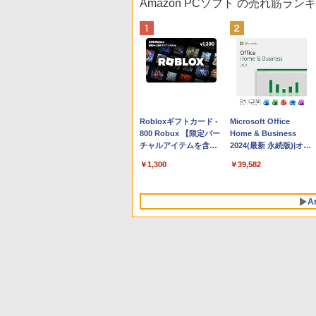
Amazon PCソフト の売れ筋ラン
Apple 2026 MacBook
Robloxギフトカード -
tomtoc 360°保護 15.6
Microsoft Office
Neo A18 Proチップ搭
800 Robux 【限定バー
16インチ パソコンケー
Home & Business
載13インチノートブッ
チャルアイテムを含
ス Dell NEC Lavie
2024(最新 永続版)|オン
ク：AIとApple
む】 【オンラインゲー
ASUS HP dynabook
ラインコード
￥137,800
￥1,300
￥2,952
￥39,582
Intelligenceのために設
ムコード】 ロブロック
Lenovo対応
版|Windows11、
計、Liquid Retinaディ
ス | オンラインコード
10/mac対応|PC2台
スプレイ、8GBユニフ
版
A
ァイドメモリ、512GB
SSDストレージ、
1080p FaceTime HDカ
メラ、Touch ID - イン
ディゴ