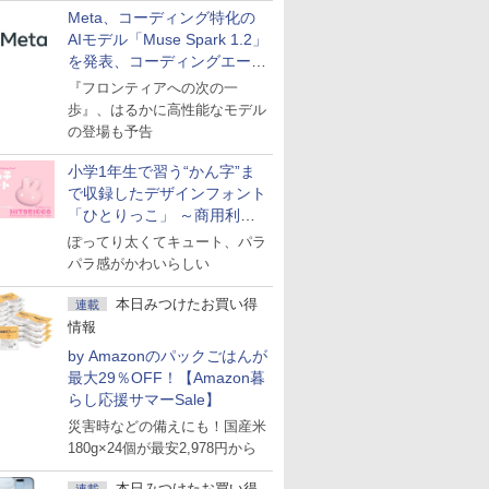
Meta、コーディング特化の
AIモデル「Muse Spark 1.2」
を発表、コーディングエージ
ェント「Muse Code」も
『フロンティアへの次の一
歩』、はるかに高性能なモデル
の登場も予告
小学1年生で習う“かん字”ま
で収録したデザインフォント
「ひとりっこ」 ～商用利用
OK
ぽってり太くてキュート、パラ
パラ感がかわいらしい
本日みつけたお買い得
連載
情報
by Amazonのパックごはんが
最大29％OFF！【Amazon暮
らし応援サマーSale】
災害時などの備えにも！国産米
180g×24個が最安2,978円から
本日みつけたお買い得