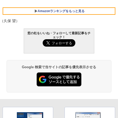
チ AMD Ryzen 7 170 メモリ16GB SSD 5
12GB Microsoft 365 Personal (24か月
版) 搭載 Windows 11 重量1.7kg Wi-Fi 6
Amazonランキングをもっと見る
E クワイエットブルー M1502NAQ-R716
5BUWS
（久保 望）
￥109,800
生成AIパスポート公式テキスト 第４版
Amazon Kindle - 目に優しい、かさばら
窓の杜をいいね・フォローして最新記事をチ
ない、大きな画面で読みやすい、6週間持
ェック！
続バッテリー、6インチディスプレイ電子
￥1,766
書籍リーダー、マッチャ、16GB、広告な
し
￥16,980
1冊ですべて身につくHTML & CSSとWe
Google 検索で当サイトの記事を優先表示させる
bデザイン入門講座［第2版］
Kindle Paperwhite シグニチャーエディ
ション (32GB) 7インチディスプレイ、明
￥1,292
るさ自動調整、色調調節ライト、12週間
持続バッテリー、広告なし、メタリック
ブラック
ClaudeCode いちばんやさしい 教科書:
￥27,980
非エンジニア 初心者 素人 でも安心 使い
方 マニュアル AI副業にもコンテンツ作成
にもKindle出版にも！ 非エンジニアのた
めのAIコーディング入門シリーズ