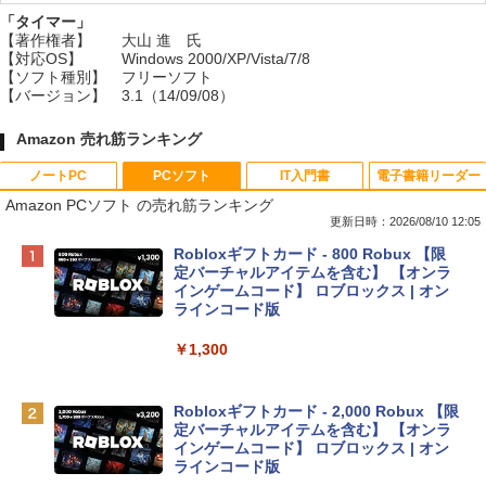
「タイマー」
【著作権者】
大山 進 氏
【対応OS】
Windows 2000/XP/Vista/7/8
【ソフト種別】
フリーソフト
【バージョン】
3.1（14/09/08）
Amazon 売れ筋ランキング
ノートPC
PCソフト
IT入門書
電子書籍リーダー
Amazon PCソフト の売れ筋ランキング
更新日時：2026/08/10 12:05
Apple 2026 MacBook Neo A18 Proチッ
Robloxギフトカード - 800 Robux 【限
プ搭載13インチノートブック：AIとAppl
定バーチャルアイテムを含む】 【オンラ
e Intelligenceのために設計、Liquid Ret
インゲームコード】 ロブロックス | オン
inaディスプレイ、8GBユニファイドメモ
ラインコード版
リ、256GB SSDストレージ、1080p Fac
eTime HDカメラ - インディゴ
￥1,300
￥119,800
Robloxギフトカード - 2,000 Robux 【限
定バーチャルアイテムを含む】 【オンラ
tomtoc 360°保護 15.6 16インチ パソコ
インゲームコード】 ロブロックス | オン
ンケース Dell NEC Lavie ASUS HP dyna
ラインコード版
book Lenovo対応