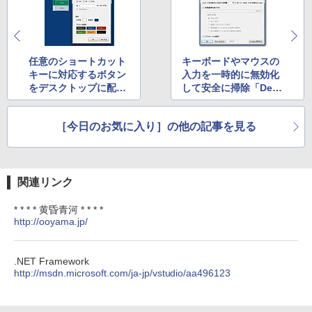
Amazon Kindle Paperwhite (16GB) 7イ
ンチディスプレイ、色調調節ライト、12
￥99
週間持続バッテリー、広告なし、ブラッ
ク
￥22,980
任意のショートカット
キーボードやマウスの
AIイラスト表現辞典: 思い通りの絵を引き
出す プロンプトの言葉 AI画像生成シリー
キーに対応するボタン
入力を一時的に無効化
ズ (はぴーイラストLabo)
をデスクトップに配置
して安全に掃除「DeIn
Amazon Kindle Colorsoft | 16GBストレ
「FloatingButton」
put」
￥480
ージ、防水、7インチカラーディスプレ
イ、色調調節ライト、最大8週間持続バッ
［今日のお気に入り］の他の記事を見る
テリー、広告無し、ブラック (2025年発
売)
FM TOWNS ハイパー・カタログ: 本体ハ
ードウェア・市販ソフトウェアのパーフ
￥31,980
ェクトリストと最新エミュレータ紹介
関連リンク
￥1,600
* * * * 黄昏青河 * * * *
New Amazon Kindle Scribe Colorsoft |
http://ooyama.jp/
11インチカラーディスプレイ、64GBスト
レージ、ノート機能搭載、明るさ自動調
整、色調調節ライト、プレミアムペン付
き、グラファイト
.NET Framework
http://msdn.microsoft.com/ja-jp/vstudio/aa496123
￥115,980