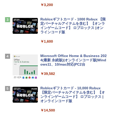
￥3,200
￥2,952
Robloxギフトカード - 1000 Robux 【限
【Amazon.co.jp限定】 HP ノートパソコ
定バーチャルアイテムを含む】 【オンラ
ン 15-fd 15.6インチ 16GBメモリ 512GB
インゲームコード】 ロブロックス |オン
SSD インテル Core 5
ラインコード版
￥129,800
￥1,600
Apple 2026 MacBook Air M5チップ搭載
Microsoft Office Home & Business 202
13インチノートブック：AIとApple Intell
4(最新 永続版)|オンラインコード版|Wind
igence、13.6インチLiquid Retinaディ
ows11、10/mac対応|PC2台
スプレイ、16GBユニファイドメモリ、1
TB SSDストレージ、12MPセンターフレ
￥39,582
ームカメラ、日本語キーボード、Touch I
D - シルバー
Robloxギフトカード - 10,000 Robux
￥261,414
【限定バーチャルアイテムを含む】 【オ
ンラインゲームコード】 ロブロックス |
オンラインコード版
【Amazon.co.jp限定】ASUS ノートパソ
コン Vivobook 15 M1502NAQ 15.6イン
￥14,500