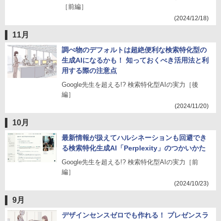
［前編］
(2024/12/18)
11月
調べ物のデフォルトは超絶便利な検索特化型の
生成AIになるかも！ 知っておくべき活用法と利
用する際の注意点
Google先生を超える!? 検索特化型AIの実力［後
編］
(2024/11/20)
10月
最新情報が扱えてハルシネーションも回避でき
る検索特化生成AI「Perplexity」のつかいかた
Google先生を超える!? 検索特化型AIの実力［前
編］
(2024/10/23)
9月
デザインセンスゼロでも作れる！ プレゼンスラ