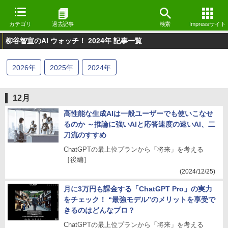
カテゴリ
過去記事
検索
Impressサイト
柳谷智宣のAI ウォッチ！ 2024年 記事一覧
2026
年
2025
年
2024
年
12月
高性能な生成AIは一般ユーザーでも使いこなせ
るのか ～推論に強いAIと応答速度の速いAI、二
刀流のすすめ
ChatGPTの最上位プランから「将来」を考える
［後編］
(2024/12/25)
月に3万円も課金する「ChatGPT Pro」の実力
をチェック！ “最強モデル”のメリットを享受で
きるのはどんなプロ？
ChatGPTの最上位プランから「将来」を考える