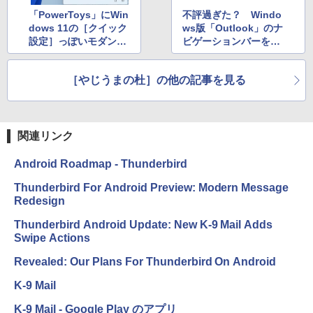
1冊ですべて身につくHTML & CSSとWe
bデザイン入門講座［第2版］
「PowerToys」にWin
不評過ぎた？ Windo
￥39,980
dows 11の［クイック
ws版「Outlook」のナ
￥2,326
設定］っぽいモダンな
ビゲーションバーを元
ランチャーUIが導入？
に戻すオプションが追
New Amazon Kindle Scribe Colorsoft |
加【2023年4月18日追
11インチカラーディスプレイ、64GBスト
［やじうまの杜］の他の記事を見る
記】
レージ、ノート機能搭載、明るさ自動調
整、色調調節ライト、プレミアムペン付
き、グラファイト
関連リンク
￥115,980
Android Roadmap - Thunderbird
Thunderbird For Android Preview: Modern Message
Redesign
Thunderbird Android Update: New K-9 Mail Adds
Swipe Actions
Revealed: Our Plans For Thunderbird On Android
K-9 Mail
K-9 Mail - Google Play のアプリ