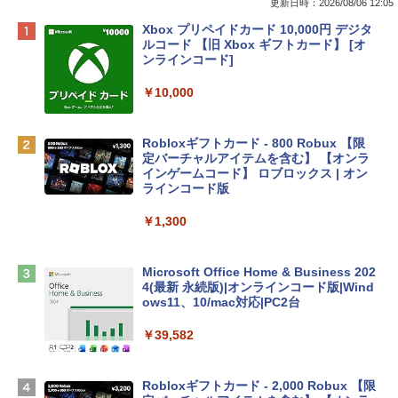
更新日時：2026/08/06 12:05
Apple 2026 MacBook Neo A18 Proチッ
Xbox プリペイドカード 10,000円 デジタ
プ搭載13インチノートブック：AIとAppl
ルコード 【旧 Xbox ギフトカード】 [オ
e Intelligenceのために設計、Liquid Ret
ンラインコード]
inaディスプレイ、8GBユニファイドメモ
リ、512GB SSDストレージ、1080p Fac
￥10,000
eTime HDカメラ、Touch ID - インディ
ゴ
Robloxギフトカード - 800 Robux 【限
￥137,800
定バーチャルアイテムを含む】 【オンラ
インゲームコード】 ロブロックス | オン
ラインコード版
tomtoc 360°保護 15.6 16インチ パソコ
ンケース Dell NEC Lavie ASUS HP dyna
￥1,300
book Lenovo対応
￥2,952
Microsoft Office Home & Business 202
4(最新 永続版)|オンラインコード版|Wind
ows11、10/mac対応|PC2台
Apple 2026 MacBook Air M5チップ搭載
13インチノートブック：AIとApple Intell
￥39,582
igence、13.6インチLiquid Retinaディ
スプレイ、24GBユニファイドメモリ、1
TB SSDストレージ、12MPセンターフレ
Robloxギフトカード - 2,000 Robux 【限
ームカメラ、日本語キーボード、Touch I