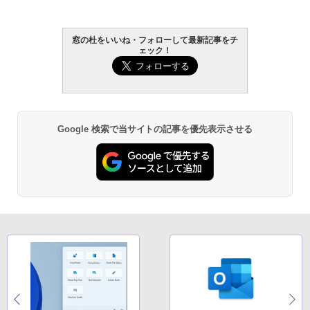
AIイラスト表現辞典: 思い通りの絵を引き
出す プロンプトの言葉 AI画像生成シリー
Amazon Kindle - 目に優しい、かさばら
窓の杜をいいね・フォローして最新記事をチ
ズ (はぴーイラストLabo)
ない、大きな画面で読みやすい、6週間持
ェック！
続バッテリー、6インチディスプレイ電子
書籍リーダー、ブラック、16GB、広告な
￥99
し
￥19,980
ClaudeCode いちばんやさしい 教科書:
非エンジニア 初心者 素人 でも安心 使い
Google 検索で当サイトの記事を優先表示させる
方 マニュアル AI副業にもコンテンツ作成
にもKindle出版にも！ 非エンジニアのた
Kindle Paperwhite シグニチャーエディ
めのAIコーディング入門シリーズ
ション (32GB) 7インチディスプレイ、明
るさ自動調整、色調調節ライト、12週間
持続バッテリー、広告なし、メタリック
￥99
ブラック
￥32,980
FM TOWNS ハイパー・カタログ: 本体ハ
ードウェア・市販ソフトウェアのパーフ
ェクトリストと最新エミュレータ紹介
Amazon Kindle Colorsoft | 16GBストレ
ージ、防水、7インチカラーディスプレ
￥1,600
イ、色調調節ライト、最大8週間持続バッ
テリー、広告無し、ブラック (2025年発
売)