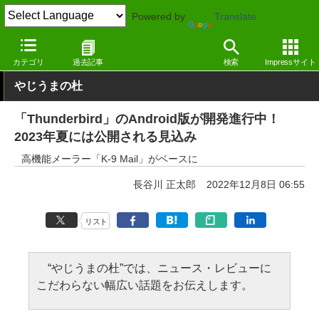
Powered by
Translate
窓の杜
インターネット
メール
Android
カテゴリ
過去記事
検索
Impressサイト
やじうまの杜
「Thunderbird」のAndroid版が開発進行中！
2023年夏には公開される見込み
高機能メーラー「K-9 Mail」がベースに
長谷川 正太郎
2022年12月8日 06:55
リスト
“やじうまの杜”では、ニュース・レビューに
こだわらない幅広い話題をお伝えします。