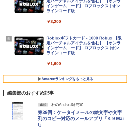
定バーチャルアイテムを含む】 【オンラ
D - スカイブルー
インゲームコード】 ロブロックス | オン
ラインコード版
￥298,901
￥3,200
【Amazon.co.jp限定】 HP ノートパソコ
ン 15-fd 15.6インチ 16GBメモリ 512GB
Robloxギフトカード - 1000 Robux 【限
SSD インテル Core 5
定バーチャルアイテムを含む】 【オンラ
インゲームコード】 ロブロックス |オン
￥129,800
ラインコード版
￥1,600
FMV ノートパソコン WE1-K3 (MS 365 P
ersonal/Copilotキー搭載/Win 11/15.6型/
Core i5/16GB/SSD 512GB/ホワイト) FM
Amazonランキングをもっと見る
VWK3E15W_AZ
編集部のおすすめ記事
￥119,800
生成AIパスポート公式テキスト 第４版
Amazon Kindle Paperwhite (16GB) 7イ
杜のAndroid研究室
連載
ンチディスプレイ、色調調節ライト、12
第39回：ケータイメールの絵文字や文字
週間持続バッテリー、広告なし、ブラッ
￥1,766
ク
列のコピー対応のメールアプリ「K-9 Mai
l」
￥27,980