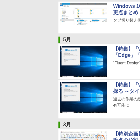
Windows
更点まとめ
タブ切り替え機
5月
【特集】「Win
「Edge
“Fluent 
【特集】「Wi
探る ～タ
過去の作業の
有可能に
3月
【特別企画】