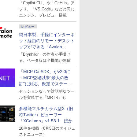
「Copilot CLI」や「GitHub」ア
プリ、「VS Code」などと同じ
エンジン、プレビュー搭載
レビュー
純日本製、手軽にインターネ
ット経由のリモートデスクト
ップができる「Avalon
remote」
「Brynhildr」の作者が手掛け
る。ベータ版は全機能が無償
「MCP C# SDK」がv2.0に
～MCP登場以来“最大の改
訂”に対応、既定でステート
レスへ
セッションなしで対話的なツー
ルを実現する「MRTR」も
多機能マルチカラム型X（旧
称Twitter）ビューワー
「XColumn」v1.53.1 ほか
18件を掲載（8月5日のダイジェ
ストニュース）