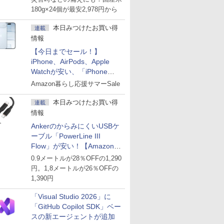
180g×24個が最安2,978円から
本日みつけたお買い得
連載
情報
【今日までセール！】
iPhone、AirPods、Apple
Watchが安い、「iPhone
Air」256GB版が139,800円な
Amazon暮らし応援サマーSale
ど
本日みつけたお買い得
連載
情報
AnkerのからみにくいUSBケ
ーブル「PowerLine III
Flow」が安い！【Amazon暮
らし応援サマーSale】
0.9メートルが28％OFFの1,290
円。1,8メートルが26％OFFの
1,390円
「Visual Studio 2026」に
「GitHub Copilot SDK」ベー
スの新エージェントが追加