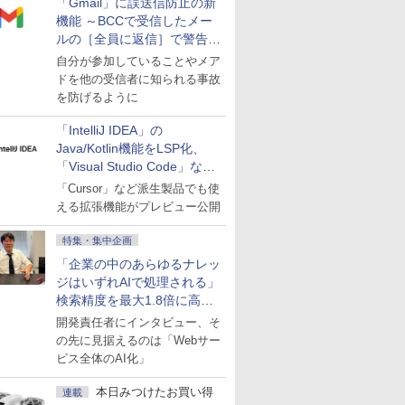
「Gmail」に誤送信防止の新
機能 ～BCCで受信したメー
ルの［全員に返信］で警告を
表示
自分が参加していることやメア
ドを他の受信者に知られる事故
を防げるように
「IntelliJ IDEA」の
Java/Kotlin機能をLSP化、
「Visual Studio Code」など
にも開放
「Cursor」など派生製品でも使
える拡張機能がプレビュー公開
特集・集中企画
「企業の中のあらゆるナレッ
ジはいずれAIで処理される」
検索精度を最大1.8倍に高め
た「GMO AI RAG」は無償の
開発責任者にインタビュー、そ
OSS版で「1社1RAG」を目
の先に見据えるのは「Webサー
指す
ビス全体のAI化」
本日みつけたお買い得
連載