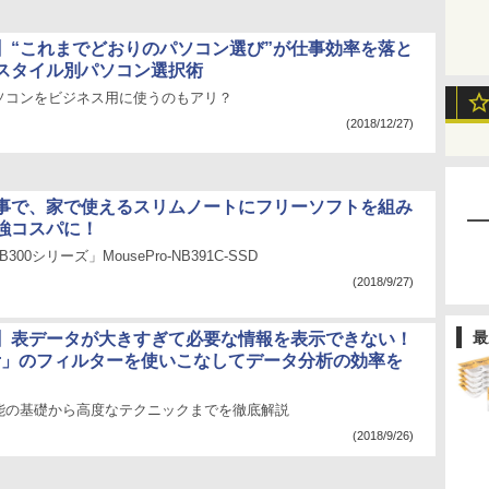
】“これまでどおりのパソコン選び”が仕事効率を落と
スタイル別パソコン選択術
ソコンをビジネス用に使うのもアリ？
(2018/12/27)
事で、家で使えるスリムノートにフリーソフトを組み
強コスパに！
NB300シリーズ」MousePro-NB391C-SSD
(2018/9/27)
最
】表データが大きすぎて必要な情報を表示できない！
tor」のフィルターを使いこなしてデータ分析の効率を
能の基礎から高度なテクニックまでを徹底解説
(2018/9/26)