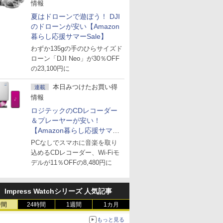
情報
夏はドローンで遊ぼう！ DJI
のドローンが安い【Amazon
暮らし応援サマーSale】
わずか135gの手のひらサイズド
ローン「DJI Neo」が30％OFF
の23,100円に
本日みつけたお買い得
連載
情報
ロジテックのCDレコーダー
＆プレーヤーが安い！
【Amazon暮らし応援サマー
Sale】
PCなしでスマホに音楽を取り
込めるCDレコーダー、Wi-Fiモ
デルが11％OFFの8,480円に
Impress Watchシリーズ 人気記事
時間
24時間
1週間
1カ月
もっと見る