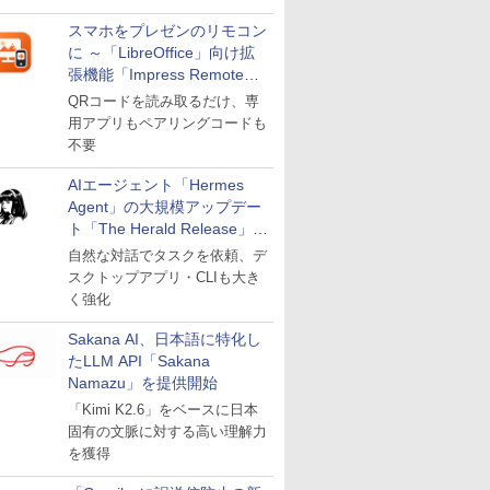
スマホをプレゼンのリモコン
に ～「LibreOffice」向け拡
張機能「Impress Remote」
が公開
QRコードを読み取るだけ、専
用アプリもペアリングコードも
不要
AIエージェント「Hermes
Agent」の大規模アップデー
ト「The Herald Release」が
公開
自然な対話でタスクを依頼、デ
スクトップアプリ・CLIも大き
く強化
Sakana AI、日本語に特化し
たLLM API「Sakana
Namazu」を提供開始
「Kimi K2.6」をベースに日本
固有の文脈に対する高い理解力
を獲得