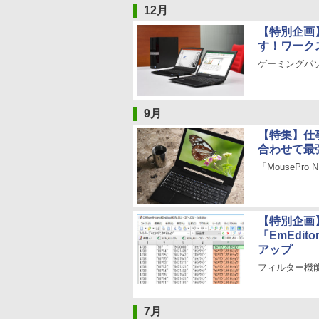
12月
【特別企画
す！ワーク
ゲーミングパ
9月
【特集】仕
合わせて最
「MousePro 
【特別企画
「EmEdi
アップ
フィルター機
7月