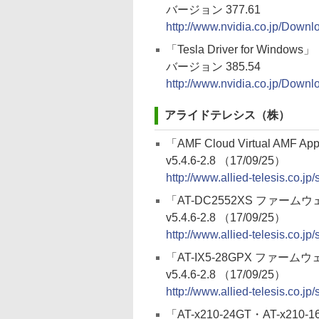
バージョン 377.61
http://www.nvidia.co.jp/Downl
「Tesla Driver for Windows」
バージョン 385.54
http://www.nvidia.co.jp/Downl
アライドテレシス（株）
「AMF Cloud Virtual AMF
v5.4.6-2.8 （17/09/25）
http://www.allied-telesis.co.j
「AT-DC2552XS ファーム
v5.4.6-2.8 （17/09/25）
http://www.allied-telesis.co.j
「AT-IX5-28GPX ファーム
v5.4.6-2.8 （17/09/25）
http://www.allied-telesis.co.jp
「AT-x210-24GT・AT-x21