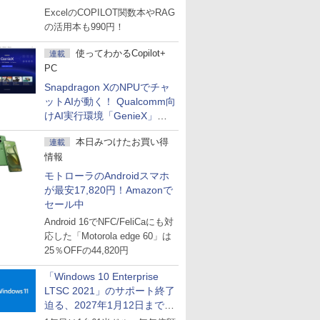
マーセール」第2弾開始！
ExcelのCOPILOT関数本やRAG
の活用本も990円！
使ってわかるCopilot+
連載
PC
Snapdragon XのNPUでチャ
ットAIが動く！ Qualcomm向
けAI実行環境「GenieX」を
試してみた
本日みつけたお買い得
連載
情報
モトローラのAndroidスマホ
が最安17,820円！Amazonで
セール中
Android 16でNFC/FeliCaにも対
応した「Motorola edge 60」は
25％OFFの44,820円
「Windows 10 Enterprise
LTSC 2021」のサポート終了
迫る、2027年1月12日まで
～ESUは9月1日から販売