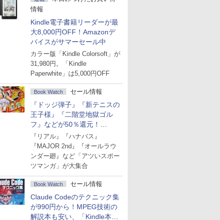
情報
Kindle電子書籍リーダーが最
大8,000円OFF！Amazonデ
バイスがサマーセール中
カラー版「Kindle Colorsoft」が
31,980円。「Kindle
Paperwhite」は5,000円OFF
セール情報
Book Watch
『ドッジ弾子』『新テニスの
王子様』『二階堂地獄ゴル
フ』などが50％還元！
Amazonマンガ週末セール
『リアル』『ハナバス』
『MAJOR 2nd』『オールラウ
ンダー廻』など「アツいスポー
ツマンガ」が大集合
セール情報
Book Watch
Claude Codeのテクニック集
が990円から！MPEG技術の
解説本も安い、「Kindle本サ