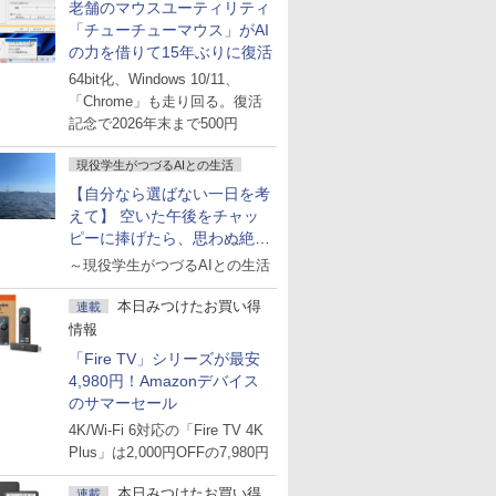
老舗のマウスユーティリティ
「チューチューマウス」がAI
の力を借りて15年ぶりに復活
64bit化、Windows 10/11、
「Chrome」も走り回る。復活
記念で2026年末まで500円
現役学生がつづるAIとの生活
【自分なら選ばない一日を考
えて】 空いた午後をチャッ
ピーに捧げたら、思わぬ絶景
に出会った話
～現役学生がつづるAIとの生活
本日みつけたお買い得
連載
情報
「Fire TV」シリーズが最安
4,980円！Amazonデバイス
のサマーセール
4K/Wi-Fi 6対応の「Fire TV 4K
Plus」は2,000円OFFの7,980円
本日みつけたお買い得
連載