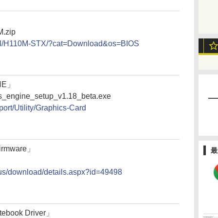
M.zip
ntel/H110M-STX/?cat=Download&os=BIOS
NE」
rus_engine_setup_v1.18_beta.exe
ort/Utility/Graphics-Card
Firmware」
最
-us/download/details.aspx?id=49498
tebook Driver」