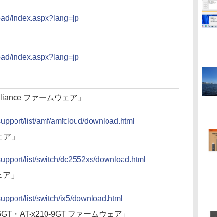
oad/index.aspx?lang=jp
oad/index.aspx?lang=jp
 Appliance ファームウェア」
p/support/list/amf/amfcloud/download.html
ウェア」
p/support/list/switch/dc2552xs/download.html
ウェア」
/support/list/switch/ix5/download.html
0-16GT・AT-x210-9GT ファームウェア」