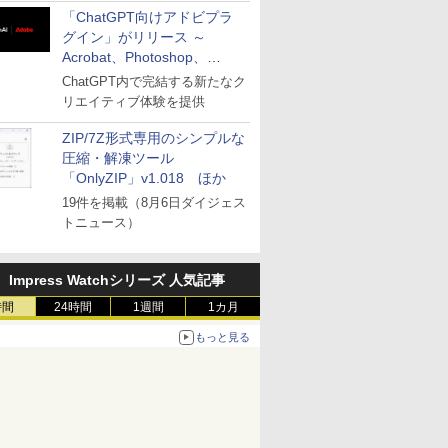
「ChatGPT向けアドビプラ
グイン」がリリース ～
Acrobat、Photoshop、
Premiereなどの機能を1つの
ChatGPT内で完結する新たなク
プラグインに統合
リエイティブ体験を提供
ZIP/7Z形式専用のシンプルな
圧縮・解凍ツール
「OnlyZIP」v1.018 ほか
19件を掲載（8月6日ダイジェス
トニュース）
Impress Watchシリーズ 人気記事
時間
24時間
1週間
1カ月
もっと見る