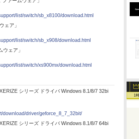
リーズ ファームウェア」
p/support/list/switch/sb_x8100/download.html
ームウェア」
p/support/list/switch/sb_x908/download.html
ームウェア」
p/support/list/switch/xs900mx/download.html
AXERIZE シリーズ ドライバ Windows 8.1/8/7 32bi
1
rt/download/driver/geforce_8_7_32bit/
AXERIZE シリーズ ドライバ Windows 8.1/8/7 64bi