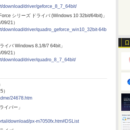
rt/download/driver/geforce_8_7_64bit/
eForce シリーズ ドライバ (Windows 10 32bit/64bit)」
7/09/21）
ort/download/driver/quadro_geforce_win10_32bit-64b
バ Windows 8.1/8/7 64bit」
7/09/21）
ort/download/driver/quadro_8_7_64bit/
」
25）
eadme/24678.htm
ードライバー」
portal/download/px-m7050fx.htm#DSList