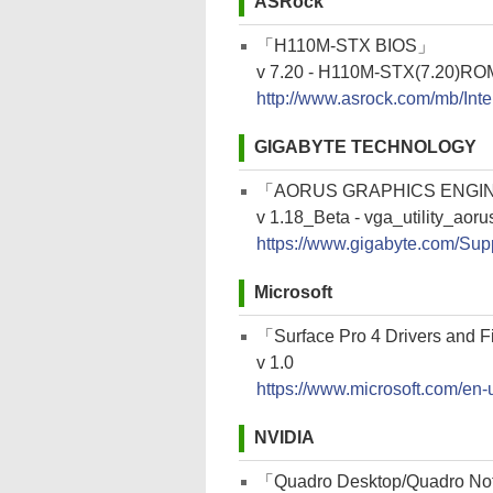
ASRock
「H110M-STX BIOS」
v 7.20 - H110M-STX(7.20)RO
http://www.asrock.com/mb/I
GIGABYTE TECHNOLOGY
「AORUS GRAPHICS ENGI
v 1.18_Beta - vga_utility_ao
https://www.gigabyte.com/Supp
Microsoft
「Surface Pro 4 Drivers and 
v 1.0
https://www.microsoft.com/en
NVIDIA
「Quadro Desktop/Quadro No