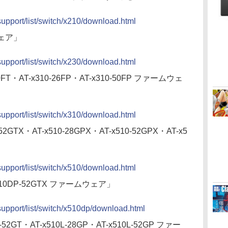
/support/list/switch/x210/download.html
ウェア」
/support/list/switch/x230/download.html
50FT・AT-x310-26FP・AT-x310-50FP ファームウェ
/support/list/switch/x310/download.html
-52GTX・AT-x510-28GPX・AT-x510-52GPX・AT-x5
/support/list/switch/x510/download.html
x510DP-52GTX ファームウェア」
p/support/list/switch/x510dp/download.html
L-52GT・AT-x510L-28GP・AT-x510L-52GP ファー