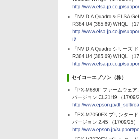
http://www.elsa-jp.co.jp/suppo
「NVIDIA Quadro & ELSA G
R384 U4 (385.69) WHQL （1
http://www.elsa-jp.co.jp/supp
it/
「NVIDIA Quadro シリーズ ドライ
R384 U4 (385.69) WHQL （1
http://www.elsa-jp.co.jp/supp
セイコーエプソン（株）
「PX-M680F ファームウェア
バージョン CL21H9 （17/09/
http://www.epson.jp/dl_soft/r
「PX-M7050FX プリンタ
バージョン 2.45 （17/09/25）
http://www.epson.jp/support/