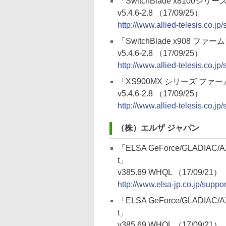
「SwitchBlade x8100シ
v5.4.6-2.8 （17/09/25）
http://www.allied-telesis.co.j
「SwitchBlade x908 ファ
v5.4.6-2.8 （17/09/25）
http://www.allied-telesis.co.j
「XS900MX シリーズ ファ
v5.4.6-2.8 （17/09/25）
http://www.allied-telesis.co.j
（株）エルザ ジャパン
「ELSA GeForce/GLADIAC/
t」
v385.69 WHQL （17/09/21）
http://www.elsa-jp.co.jp/suppo
「ELSA GeForce/GLADIAC/
t」
v385.69 WHQL （17/09/21）