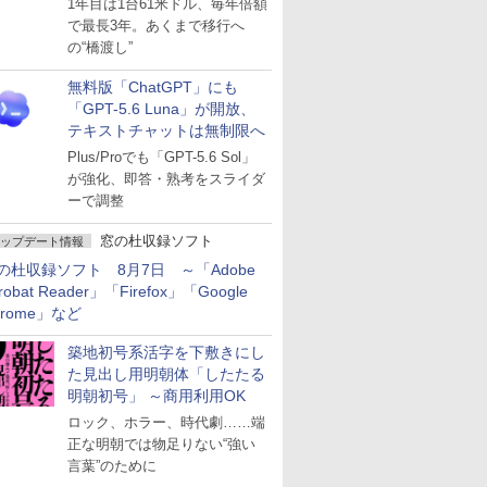
1年目は1台61米ドル、毎年倍額
で最長3年。あくまで移行へ
の“橋渡し”
無料版「ChatGPT」にも
「GPT-5.6 Luna」が開放、
テキストチャットは無制限へ
Plus/Proでも「GPT-5.6 Sol」
が強化、即答・熟考をスライダ
ーで調整
窓の杜収録ソフト
ップデート情報
の杜収録ソフト 8月7日 ～「Adobe
robat Reader」「Firefox」「Google
hrome」など
築地初号系活字を下敷きにし
た見出し用明朝体「したたる
明朝初号」 ～商用利用OK
ロック、ホラー、時代劇……端
正な明朝では物足りない“強い
言葉”のために