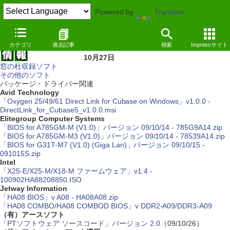
Powered by
Translate
カテゴリ
過去記事
検索
Impressサイト
10月27日
窓の杜収録ソフト
その他のソフト
パッケージ・ドライバー関連
Avid Technology
「Oxygen 25/49/61 Direct Link for Cubase on Windows」v1.0.0 -
DirectLink_for_Cubase5_v1.0.0.msi
Elitegroup Computer Systems
「BIOS for A785GM-M (V1.0)」バージョン 09/10/14 - 785G9A14.zip
「BIOS for A785GM-M3 (V1.0)」バージョン 09/10/14 - 78539A14.zip
「BIOS for G31T-M7 (V1.0) (Giga Lan)」バージョン 09/10/15 -
091015S.zip
Intel
「X25-E/X25-M/X18-M ファームウェア」v1.4 -
100902HA88208850.ISO
Jetway Information
「HA08 BIOS」v A08 - HA08A08.zip
「HA08 COMBO/HA08 COMBOD BIOS」v DDR2-A09/DDR3-A09
（有）アースソフト
「PTソフトウェア ソースコード」バージョン 2.0
（09/10/26）