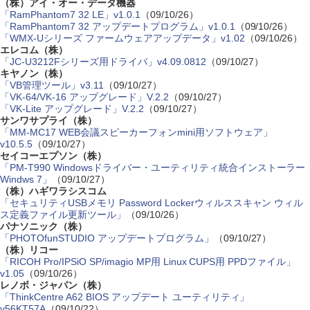
（株）アイ・オー・データ機器
「RamPhantom7 32 LE」v1.0.1
（09/10/26）
「RamPhantom7 32 アップデートプログラム」v1.0.1
（09/10/26）
「WMX-Uシリーズ ファームウェアアップデータ」v1.02
（09/10/26）
エレコム（株）
「JC-U3212Fシリーズ用ドライバ」v4.09.0812
（09/10/27）
キヤノン（株）
「VB管理ツール」v3.11
（09/10/27）
「VK-64/VK-16 アップグレード」V.2.2
（09/10/27）
「VK-Lite アップグレード」V.2.2
（09/10/27）
サンワサプライ（株）
「MM-MC17 WEB会議スピーカーフォンmini用ソフトウェア」
v10.5.5
（09/10/27）
セイコーエプソン（株）
「PM-T990 Windowsドライバー・ユーティリティ統合インストーラー
Windws 7」
（09/10/27）
（株）ハギワラシスコム
「セキュリティUSBメモリ Password Lockerウィルススキャン ウィル
ス定義ファイル更新ツール」
（09/10/26）
パナソニック（株）
「PHOTOfunSTUDIO アップデートプログラム」
（09/10/27）
（株）リコー
「RICOH Pro/IPSiO SP/imagio MP用 Linux CUPS用 PPDファイル」
v1.05
（09/10/26）
レノボ・ジャパン（株）
「ThinkCentre A62 BIOS アップデート ユーティリティ」
v56KT57A
（09/10/22）