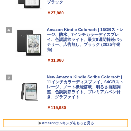
スプレイ、16GBユニファイドメモリ、1
ブラック
TB SSDストレージ、12MPセンターフレ
ームカメラ、日本語キーボード、Touch I
￥27,980
1冊ですべて身につくHTML & CSSとWe
Robloxギフトカード - 2,000 Robux 【限
D - シルバー
bデザイン入門講座［第2版］
定バーチャルアイテムを含む】 【オンラ
インゲームコード】 ロブロックス | オン
￥261,414
ラインコード版
Amazon Kindle Colorsoft | 16GBストレ
￥1,292
ージ、防水、7インチカラーディスプレ
イ、色調調節ライト、最大8週間持続バッ
￥3,200
【Amazon.co.jp限定】 HP ノートパソコ
テリー、広告無し、ブラック (2025年発
ン 15-fd 15.6インチ 16GBメモリ 512GB
売)
FM TOWNS ハイパー・カタログ: 本体ハ
SSD インテル Core 5
ードウェア・市販ソフトウェアのパーフ
Windows版 | Minecraft (マインクラフ
￥31,980
ェクトリストと最新エミュレータ紹介
ト): Java & Bedrock Edition | オンライ
￥129,800
ンコード版
￥1,600
New Amazon Kindle Scribe Colorsoft |
￥3,600
FMV ノートパソコン WE1-K3 (MS 365 P
11インチカラーディスプレイ、64GBスト
ersonal/Copilotキー搭載/Win 11/15.6型/
レージ、ノート機能搭載、明るさ自動調
Core i5/16GB/SSD 512GB/ホワイト) FM
整、色調調節ライト、プレミアムペン付
VWK3E15W_AZ
き、グラファイト
￥139,880
￥115,980
Amazonランキングをもっと見る