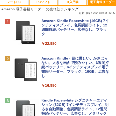
ノートPC
PCソフト
IT入門書
電子書籍リーダー
Amazon 電子書籍リーダー の売れ筋ランキング
更新日時：2026/08/08 06:05
Apple 2026 MacBook Neo A18 Proチッ
Robloxギフトカード - 800 Robux 【限
生成AIパスポート公式テキスト 第４版
Amazon Kindle Paperwhite (16GB) 7イ
プ搭載13インチノートブック：AIとAppl
定バーチャルアイテムを含む】 【オンラ
ンチディスプレイ、色調調節ライト、12
e Intelligence、Liquid Retinaディスプ
インゲームコード】 ロブロックス | オン
週間持続バッテリー、広告なし、ブラッ
￥1,766
レイ、8GBメモリ、512GB SSD、1080p
ラインコード版
ク
FaceTime HDカメラ、Touch ID - インデ
ィゴ + 3年延長 AppleCare+ for 13インチ
￥1,300
￥22,980
MacBook Neo(A18 Pro)|ダウンロード版
AIイラスト表現辞典: 思い通りの絵を引き
￥162,598
出す プロンプトの言葉 AI画像生成シリー
Robloxギフトカード - 1000 Robux 【限
Amazon Kindle - 目に優しい、かさばら
ズ (はぴーイラストLabo)
定バーチャルアイテムを含む】 【オンラ
ない、大きな画面で読みやすい、6週間持
インゲームコード】 ロブロックス |オン
続バッテリー、6インチディスプレイ電子
tomtoc 360°保護 15.6 16インチ パソコ
ラインコード版
書籍リーダー、ブラック、16GB、広告な
￥480
ンケース Dell NEC Lavie ASUS HP dyna
し
book Lenovo対応
￥1,600
￥16,980
ClaudeCode いちばんやさしい 教科書:
￥2,952
非エンジニア 初心者 素人 でも安心 使い
方 マニュアル AI副業にもコンテンツ作成
Microsoft Office Home & Business 202
にもKindle出版にも！ 非エンジニアのた
4(最新 永続版)|オンラインコード版|Wind
Kindle Paperwhite シグニチャーエディ
めのAIコーディング入門シリーズ
Apple 2026 MacBook Air M5チップ搭載
ows11、10/mac対応|PC2台
ション (32GB) 7インチディスプレイ、明
13インチノートブック：AIとApple Intell
るさ自動調整、色調調節ライト、12週間
igence、13.6インチLiquid Retinaディ
持続バッテリー、広告なし、メタリック
￥99
￥39,582