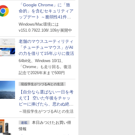
「Google Chrome」に「致
命的」を含むセキュリティア
ップデート ～脆弱性41件に
対処
Windows/Mac環境には
v151.0.7922.108/.109が展開中
老舗のマウスユーティリティ
「チューチューマウス」がAI
の力を借りて15年ぶりに復活
64bit化、Windows 10/11、
「Chrome」も走り回る。復活
記念で2026年末まで500円
現役学生がつづるAIとの生活
【自分なら選ばない一日を考
えて】 空いた午後をチャッ
ピーに捧げたら、思わぬ絶景
に出会った話
～現役学生がつづるAIとの生活
本日みつけたお買い得
連載
情報