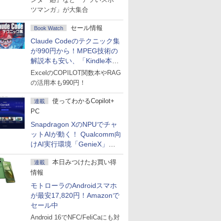
ツマンガ」が大集合
セール情報
Book Watch
Claude Codeのテクニック集
が990円から！MPEG技術の
解説本も安い、「Kindle本サ
マーセール」第2弾開始！
ExcelのCOPILOT関数本やRAG
の活用本も990円！
使ってわかるCopilot+
連載
PC
Snapdragon XのNPUでチャ
ットAIが動く！ Qualcomm向
けAI実行環境「GenieX」を
試してみた
本日みつけたお買い得
連載
情報
モトローラのAndroidスマホ
が最安17,820円！Amazonで
セール中
Android 16でNFC/FeliCaにも対