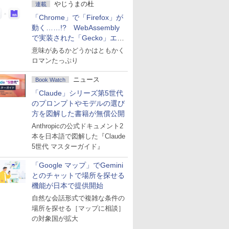
やじうまの杜
連載
「Chrome」で「Firefox」が
動く……!? WebAssembly
で実装された「Gecko」エン
ジン
意味があるかどうかはともかく
ロマンたっぷり
ニュース
Book Watch
「Claude」シリーズ第5世代
のプロンプトやモデルの選び
方を図解した書籍が無償公開
Anthropicの公式ドキュメント2
本を日本語で図解した『Claude
5世代 マスターガイド』
「Google マップ」でGemini
とのチャットで場所を探せる
機能が日本で提供開始
自然な会話形式で複雑な条件の
場所を探せる［マップに相談］
の対象国が拡大