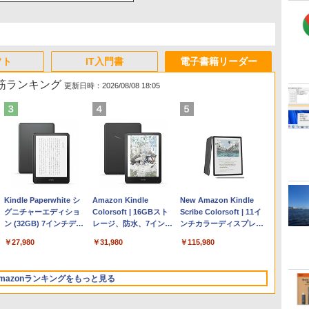
フト
IT入門書
電子書籍リーダー
れ筋ランキング
更新日時：2026/08/08 18:05
Apple 2026 MacBook
Microsoft Office
ClaudeCode いちばん
Kindle Paperwhite シ
【Amazon.co.jp限定】
Robloxギフトカード -
1冊ですべて身につく
Amazon Kindle
FMV ノートパソコン
Windows版 | Minecraft
FM TOWNS ハイパー・
New Amazon Kindle
Air M5チップ搭載13イ
Home & Business
やさしい 教科書: 非エ
グニチャーエディショ
HP ノートパソコン 15-
2,000 Robux 【限定バ
HTML & CSSとWebデ
Colorsoft | 16GBスト
WE1-K3 (MS 365
(マインクラフト): Java &
カタログ: 本体ハードウ
Scribe Colorsoft | 11イ
ンチノートブック：AI
2024(最新 永続版)|オン
ンジニア 初心者 素人
ン (32GB) 7インチディ
fd 15.6インチ 16GBメ
ーチャルアイテムを含
ザイン入門講座［第2
レージ、防水、7インチ
Personal/Copilotキー搭
Bedrock Edition | オンラ
ェア・市販ソフトウェア
ンチカラーディスプレ
とApple Intelligence、
ラインコード
でも安心 使い方 マニュ
スプレイ、明るさ自動
モリ 512GB SSD イン
む】 【オンラインゲー
版］
カラーディスプレイ、
載/Win 11/15.6型/Core
インコード版
のパーフェクトリストと
イ、64GBストレージ、
￥278,800
￥39,582
￥99
￥27,980
￥129,800
￥3,200
￥1,292
￥31,980
￥139,880
￥3,600
￥1,600
￥115,980
13.6インチLiquid
版|Windows11、
アル AI副業にもコンテ
調整、色調調節ライ
テル Core 5
ムコード】 ロブロック
色調調節ライト、最大8
i5/16GB/SSD 512GB/ホ
最新エミュレータ紹介
ノート機能搭載、明るさ
Retinaディスプレイ、
10/mac対応|PC2台
ンツ作成にもKindle出
ト、12週間持続バッテ
ス | オンラインコード
週間持続バッテリー、
ワイト)
自動調整、色調調節ライ
16GBユニファイドメモ
版にも！ 非エンジニア
リー、広告なし、メタ
版
広告無し、ブラック
FMVWK3E15W_AZ
ト、プレミアムペン付
mazonランキングをもっと見る
リ、1TB SSDストレー
のためのAIコーディン
リックブラック
(2025年発売)
き、グラファイト
ジ、12MPセンターフレ
グ入門シリーズ
ームカメラ、日本語キ