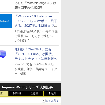
応した「Motorola edge 60」は
25％OFFの44,820円
「Windows 10 Enterprise
LTSC 2021」のサポート終了
迫る、2027年1月12日まで
～ESUは9月1日から販売
1年目は1台61米ドル、毎年倍額
で最長3年。あくまで移行へ
の“橋渡し”
無料版「ChatGPT」にも
「GPT-5.6 Luna」が開放、
テキストチャットは無制限へ
Plus/Proでも「GPT-5.6 Sol」
が強化、即答・熟考をスライダ
ーで調整
Impress Watchシリーズ 人気記事
時間
24時間
1週間
1カ月
もっと見る