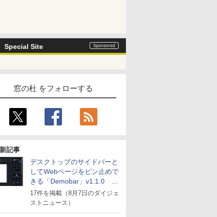
Special Site
窓の杜 をフォローする
新記事
デスクトップのサイドバーと
してWebページをピン止めで
きる「Demobar」v1.1.0 ほ
か
17件を掲載（8月7日のダイジェ
ストニュース）