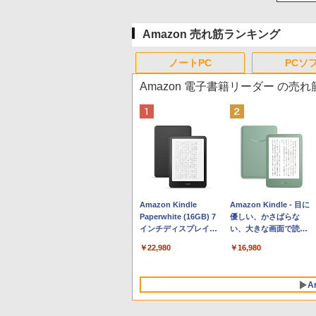
Amazon 売れ筋ランキング
ノートPC
PCソ
Amazon 電子書籍リーダー の売
Apple 2026 MacBook
Robloxギフトカード -
生成AIパスポート公式
Amazon Kindle
tomtoc 360°保護 15.6
Robloxギフトカード -
AIイラスト表現辞典: 思
Amazon Kindle - 目に
Neo A18 Proチップ搭
800 Robux 【限定バー
テキスト 第４版
Paperwhite (16GB) 7
16インチ パソコンケー
1000 Robux 【限定バ
い通りの絵を引き出す
優しい、かさばらな
載13インチノートブッ
チャルアイテムを含
インチディスプレイ、
ス Dell NEC Lavie
ーチャルアイテムを含
プロンプトの言葉 AI画
い、大きな画面で読み
￥1,766
ク：AIとApple
む】 【オンラインゲー
色調調節ライト、12週
ASUS HP dynabook
む】 【オンラインゲー
像生成シリーズ (はぴー
やすい、6週間持続バッ
￥131,111
￥1,300
￥22,980
￥2,952
￥1,600
￥480
￥16,980
Intelligenceのために設
ムコード】 ロブロック
間持続バッテリー、広
Lenovo対応
ムコード】 ロブロック
イラストLabo)
テリー、6インチディス
計、Liquid Retinaディ
ス | オンラインコード
告なし、ブラック
ス |オンラインコード版
プレイ電子書籍リーダ
スプレイ、8GBユニフ
版
ー、マッチャ、16GB、
A
ァイドメモリ、512GB
広告なし
SSDストレージ、
1080p FaceTime HDカ