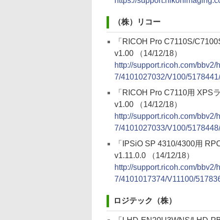
https://support.nikonimaging.
（株）リコー
「RICOH Pro C7110S/C
v1.00 （14/12/18）
http://support.ricoh.com/bbv2
7/4101027032/V100/5178441/1
「RICOH Pro C7110用 
v1.00 （14/12/18）
http://support.ricoh.com/bbv2
7/4101027033/V100/5178448/1
「IPSiO SP 4310/4300用 
v1.11.0.0 （14/12/18）
http://support.ricoh.com/bbv2
7/4101017374/V11100/5178364
ロジテック（株）