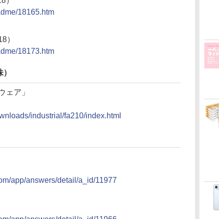
18）
eadme/18165.htm
」
18）
eadme/18173.htm
株）
ームウェア」
wnloads/industrial/fa210/index.html
com/app/answers/detail/a_id/11977