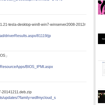
1-tesla-desktop-win8-win7-winserver2008-2012r
oad/driverResults.aspx/81119/jp
IOS」
w/ResourceApps/BIOS_IPMI.aspx
7-20141211.deb.zip
ts/updates/?family=wdfmycloud_s