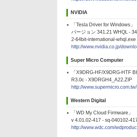
NVIDIA
「Tesla Driver for Windows」
バージョン 341.21 WHQL - 341.2
2-64bit-international-whql.exe
http://www.nvidia.co.jp/downl
Super Micro Computer
「X9DRG-HF/X9DRG-HTF B
R3.0c - X9DRGH4_A22.ZIP
http://www.supermicro.com.t
Western Digital
「WD My Cloud Firmware」
v 4.01.02-417 - sq-040102-41
http://www.wdc.com/wdproduc