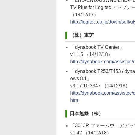
「LHD-EN20U3WNS/LHD-PBM
TV Plus for Logitec アップ
（14/12/17）
http://logitec.co.jp/down/soft/
（株）東芝
「dynabook TV Center」
v1.1.5 （14/12/18）
http://dynabook.com/assistpc/
「dynabook T253/T453 / dynabo
ows 8.1」
v9.17.10.3347 （14/12/18）
http://dynabook.com/assistpc/
htm
日本無線（株）
「301JR ファームウェアアップ
v1.42 （14/12/18）