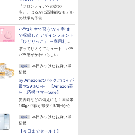
ェント「Muse Code」も
『フロンティアへの次の一
歩』、はるかに高性能なモデル
の登場も予告
小学1年生で習う“かん字”ま
で収録したデザインフォント
「ひとりっこ」 ～商用利用
OK
ぽってり太くてキュート、パラ
パラ感がかわいらしい
本日みつけたお買い得
連載
情報
by Amazonのパックごはんが
最大29％OFF！【Amazon暮
らし応援サマーSale】
災害時などの備えにも！国産米
180g×24個が最安2,978円から
本日みつけたお買い得
連載
情報
【今日までセール！】