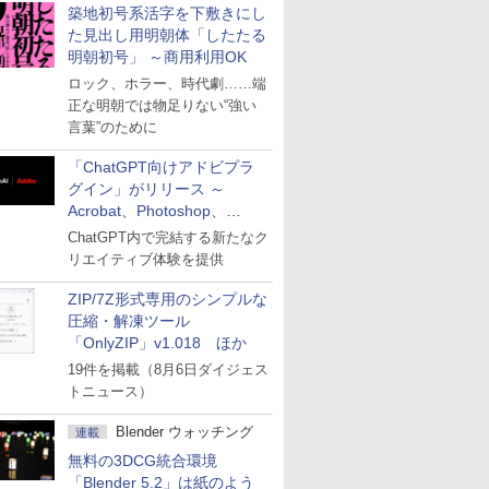
築地初号系活字を下敷きにし
た見出し用明朝体「したたる
明朝初号」 ～商用利用OK
ロック、ホラー、時代劇……端
正な明朝では物足りない“強い
言葉”のために
「ChatGPT向けアドビプラ
グイン」がリリース ～
Acrobat、Photoshop、
Premiereなどの機能を1つの
ChatGPT内で完結する新たなク
プラグインに統合
リエイティブ体験を提供
ZIP/7Z形式専用のシンプルな
圧縮・解凍ツール
「OnlyZIP」v1.018 ほか
19件を掲載（8月6日ダイジェス
トニュース）
Blender ウォッチング
連載
無料の3DCG統合環境
「Blender 5.2」は紙のよう