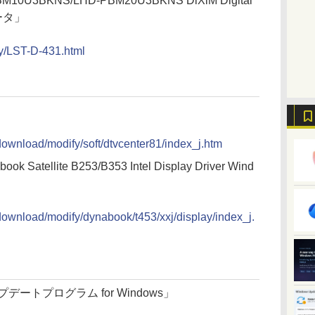
10U3BKNS/LHD-PBM20U3BKNS DiXiM Digital
データ」
uty/LST-D-431.html
download/modify/soft/dtvcenter81/index_j.htm
ok Satellite B253/B353 Intel Display Driver Wind
download/modify/dynabook/t453/xxj/display/index_j.
デートプログラム for Windows」