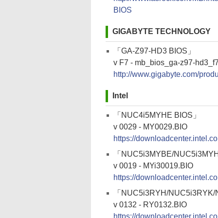
BIOS
GIGABYTE TECHNOLOGY
「GA-Z97-HD3 BIOS」
v F7 - mb_bios_ga-z97-hd3_f7
http://www.gigabyte.com/prod
Intel
「NUC4i5MYHE BIOS」
v 0029 - MY0029.BIO
https://downloadcenter.intel
「NUC5i3MYBE/NUC5i3MY
v 0019 - MYi30019.BIO
https://downloadcenter.intel
「NUC5i3RYH/NUC5i3RYK/
v 0132 - RY0132.BIO
https://downloadcenter.intel