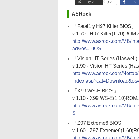
ポスト
リスト
シ
ASRock
「Fatal1ty H97 Killer BIOS」
v 1.70 - H97 Killer(1.70)ROM.
http://www.asrock.com/MB/In
ad&os=BIOS
「Vision HT Series (Haswell
v 1.90 - Vision HT Series (Ha
http://www.asrock.com/Nett
index.asp?cat=Download&os
「X99 WS-E BIOS」
v 1.10 - X99 WS-E(1.10)ROM.
http://www.asrock.com/MB/I
S
「Z97 Extreme6 BIOS」
v 1.60 - Z97 Extreme6(1.60)R
http://www.asrock.com/MB/I