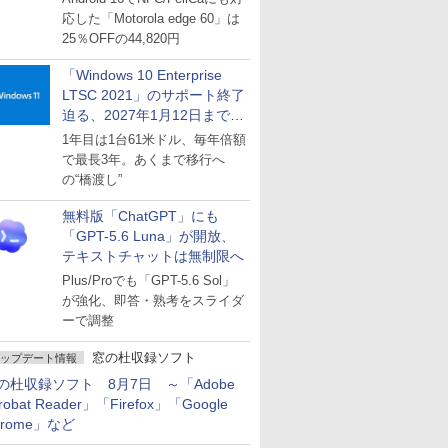
応した「Motorola edge 60」は
25％OFFの44,820円
「Windows 10 Enterprise
LTSC 2021」のサポート終了
迫る、2027年1月12日まで
～ESUは9月1日から販売
1年目は1台61米ドル、毎年倍額
で最長3年。あくまで移行へ
の“橋渡し”
無料版「ChatGPT」にも
「GPT-5.6 Luna」が開放、
テキストチャットは無制限へ
Plus/Proでも「GPT-5.6 Sol」
が強化、即答・熟考をスライダ
ーで調整
窓の杜収録ソフト
ップデート情報
の杜収録ソフト 8月7日 ～「Adobe
robat Reader」「Firefox」「Google
hrome」など