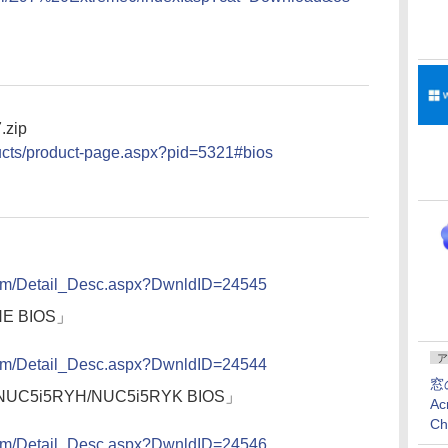
.zip
ucts/product-page.aspx?pid=5321#bios
.com/Detail_Desc.aspx?DwnldID=24545
HE BIOS」
ア
.com/Detail_Desc.aspx?DwnldID=24544
窓
NUC5i5RYH/NUC5i5RYK BIOS」
Ac
C
.com/Detail_Desc.aspx?DwnldID=24546