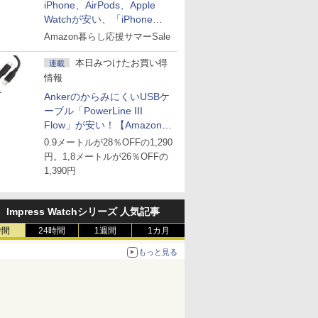
iPhone、AirPods、Apple
Watchが安い、「iPhone
Air」256GB版が139,800円な
Amazon暮らし応援サマーSale
ど
本日みつけたお買い得
連載
情報
AnkerのからみにくいUSBケ
ーブル「PowerLine III
Flow」が安い！【Amazon暮
らし応援サマーSale】
0.9メートルが28％OFFの1,290
円。1,8メートルが26％OFFの
1,390円
Impress Watchシリーズ 人気記事
時間
24時間
1週間
1カ月
もっと見る