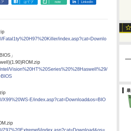
ェア
はてブ
note
LinkedIn
zip
tel/Fatal1ty%20H97%20Killer/index.asp?cat=Downlo
) BIOS」
swell)(1.90)ROM.zip
op/Intel/Vision%20HT%20Series%20%28Haswell%29/
=BIOS
最
zip
ntel/X99%20WS-E/index.asp?cat=Download&os=BIO
OM.zip
ntel/Z97%20Extreme6/index.asp?cat=Download&os=