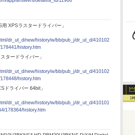
com/app/answers/detail/a_id/11966
7100S用 XPSラスタードライバー」
/html/dr_ut_d/new/history/w/bb/pub_j/dr_ut_d/410102
78441/history.htm
XPSラスタードライバー」
/html/dr_ut_d/new/history/w/bb/pub_j/dr_ut_d/410102
78448/history.htm
RPCSドライバー 64bit」
1
/html/dr_ut_d/new/history/w/bb/pub_j/dr_ut_d/410101
/178364/history.htm