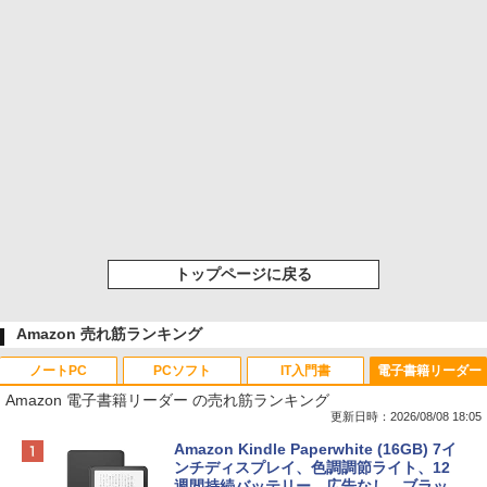
トップページに戻る
Amazon 売れ筋ランキング
ノートPC
PCソフト
IT入門書
電子書籍リーダー
Amazon 電子書籍リーダー の売れ筋ランキング
更新日時：2026/08/08 18:05
Apple 2026 MacBook Neo A18 Proチッ
Robloxギフトカード - 800 Robux 【限
生成AIパスポート公式テキスト 第４版
Amazon Kindle Paperwhite (16GB) 7イ
プ搭載13インチノートブック：AIとAppl
定バーチャルアイテムを含む】 【オンラ
ンチディスプレイ、色調調節ライト、12
e Intelligenceのために設計、Liquid Ret
インゲームコード】 ロブロックス | オン
週間持続バッテリー、広告なし、ブラッ