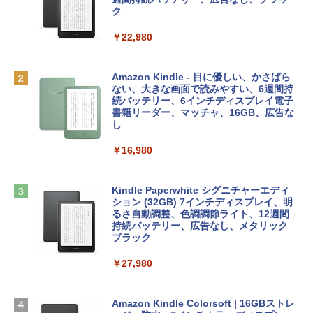
￥1,766
inaディスプレイ、8GBユニファイドメモ
ラインコード版
ク
リ、512GB SSDストレージ、1080p Fac
eTime HDカメラ、Touch ID - シルバー
￥1,300
￥22,980
￥131,111
AIイラスト表現辞典: 思い通りの絵を引き
出す プロンプトの言葉 AI画像生成シリー
Robloxギフトカード - 1000 Robux 【限
Amazon Kindle - 目に優しい、かさばら
ズ (はぴーイラストLabo)
定バーチャルアイテムを含む】 【オンラ
ない、大きな画面で読みやすい、6週間持
tomtoc 360°保護 15.6 16インチ パソコ
インゲームコード】 ロブロックス |オン
続バッテリー、6インチディスプレイ電子
ンケース Dell NEC Lavie ASUS HP dyna
ラインコード版
書籍リーダー、マッチャ、16GB、広告な
￥480
book Lenovo対応
し
￥1,600
￥2,952
￥16,980
ClaudeCode いちばんやさしい 教科書:
非エンジニア 初心者 素人 でも安心 使い
方 マニュアル AI副業にもコンテンツ作成
Microsoft Office Home & Business 202
にもKindle出版にも！ 非エンジニアのた
Apple 2026 MacBook Air M5チップ搭載
4(最新 永続版)|オンラインコード版|Wind
Kindle Paperwhite シグニチャーエディ
めのAIコーディング入門シリーズ
13インチノートブック：AIとApple Intell
ows11、10/mac対応|PC2台
ション (32GB) 7インチディスプレイ、明
igence、13.6インチLiquid Retinaディ
るさ自動調整、色調調節ライト、12週間
スプレイ、16GBユニファイドメモリ、1
持続バッテリー、広告なし、メタリック
￥99
￥39,582
TB SSDストレージ、12MPセンターフレ
ブラック
ームカメラ、日本語キーボード、Touch I
D - ミッドナイト
￥27,980
1冊ですべて身につくHTML & CSSとWe
Robloxギフトカード - 2,000 Robux 【限
bデザイン入門講座［第2版］
定バーチャルアイテムを含む】 【オンラ
￥278,800
インゲームコード】 ロブロックス | オン
ラインコード版
Amazon Kindle Colorsoft | 16GBストレ
￥1,292