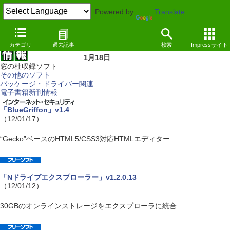
Powered by
Translate
カテゴリ
過去記事
検索
Impressサイト
1月18日
窓の杜収録ソフト
その他のソフト
パッケージ・ドライバー関連
電子書籍新刊情報
「BlueGriffon」v1.4
（12/01/17）
“Gecko”ベースのHTML5/CSS3対応HTMLエディター
「Nドライブエクスプローラー」v1.2.0.13
（12/01/12）
30GBのオンラインストレージをエクスプローラに統合