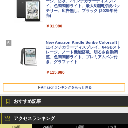
ージ、防水、7インチカラーディスプレ
【Amazon.co.jp限定】 HP ノートパソコ
イ、色調調節ライト、最大8週間持続バッ
￥3,200
ン 15-fd 15.6インチ 16GBメモリ 512GB
テリー、広告無し、ブラック (2025年発
SSD インテル Core 5
売)
FM TOWNS ハイパー・カタログ: 本体ハ
ードウェア・市販ソフトウェアのパーフ
Windows版 | Minecraft (マインクラフ
￥129,800
￥31,980
ェクトリストと最新エミュレータ紹介
ト): Java & Bedrock Edition | オンライ
ンコード版
￥1,600
FMV ノートパソコン WE1-K3 (MS 365 P
New Amazon Kindle Scribe Colorsoft |
￥3,600
ersonal/Copilotキー搭載/Win 11/15.6型/
11インチカラーディスプレイ、64GBスト
Core i5/16GB/SSD 512GB/ホワイト) FM
レージ、ノート機能搭載、明るさ自動調
VWK3E15W_AZ
整、色調調節ライト、プレミアムペン付
き、グラファイト
￥139,880
￥115,980
Amazonランキングをもっと見る
おすすめ記事
アクセスランキング
1時間
24時間
1週間
1カ月