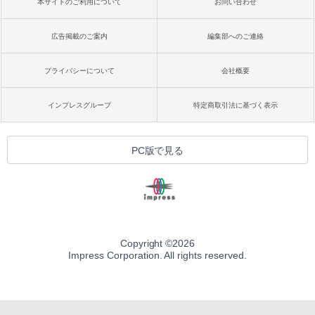
本サイトのご利用について
お問い合わせ
ク
￥1,600
￥22,980
AIイラスト表現辞典: 思い通りの絵を引き
広告掲載のご案内
編集部へのご連絡
出す プロンプトの言葉 AI画像生成シリー
Microsoft Office Home & Business 202
ズ (はぴーイラストLabo)
4(最新 永続版)|オンラインコード版|Wind
プライバシーについて
会社概要
ows11、10/mac対応|PC2台
Amazon Kindle Colorsoft | 16GBストレ
￥480
ージ、防水、7インチカラーディスプレ
イ、色調調節ライト、最大8週間持続バッ
￥39,582
インプレスグループ
特定商取引法に基づく表示
テリー、広告無し、ブラック (2025年発
売)
FM TOWNS ハイパー・カタログ: 本体ハ
ードウェア・市販ソフトウェアのパーフ
Robloxギフトカード - 10,000 Robux
￥31,980
PC版で見る
ェクトリストと最新エミュレータ紹介
【限定バーチャルアイテムを含む】 【オ
ンラインゲームコード】 ロブロックス |
￥1,600
オンラインコード版
New Amazon Kindle Scribe Colorsoft |
11インチカラーディスプレイ、64GBスト
￥14,500
レージ、ノート機能搭載、明るさ自動調
整、色調調節ライト、プレミアムペン付
き、グラファイト
Copyright ©
2026
Impress Corporation. All rights reserved.
￥115,980