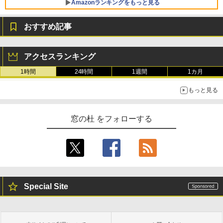
Amazonランキングをもっと見る
おすすめ記事
Robloxギフトカード - 800 Robux 【限
生成AIパスポート公式テキスト 第４版
Amazon Kindle - 目に優しい、かさばら
定バーチャルアイテムを含む】 【オンラ
ない、大きな画面で読みやすい、6週間持
アクセスランキング
インゲームコード】 ロブロックス | オン
続バッテリー、6インチディスプレイ電子
￥1,766
ラインコード版
書籍リーダー、マッチャ、16GB、広告な
1時間
24時間
1週間
1カ月
し
￥1,300
もっと見る
￥16,980
1冊ですべて身につくHTML & CSSとWe
bデザイン入門講座［第2版］
Robloxギフトカード - 2,000 Robux 【限
窓の杜 をフォローする
定バーチャルアイテムを含む】 【オンラ
Kindle Paperwhite シグニチャーエディ
インゲームコード】 ロブロックス | オン
ション (32GB) 7インチディスプレイ、明
￥1,292
ラインコード版
るさ自動調整、色調調節ライト、12週間
持続バッテリー、広告なし、メタリック
ブラック
￥3,200
ClaudeCode いちばんやさしい 教科書:
￥27,980
非エンジニア 初心者 素人 でも安心 使い
方 マニュアル AI副業にもコンテンツ作成
Special Site
Robloxギフトカード - 1000 Robux 【限
にもKindle出版にも！ 非エンジニアのた
定バーチャルアイテムを含む】 【オンラ
めのAIコーディング入門シリーズ
インゲームコード】 ロブロックス |オン
Amazon Kindle Paperwhite (16GB) 7イ
ラインコード版
ンチディスプレイ、色調調節ライト、12
￥99
週間持続バッテリー、広告なし、ブラッ