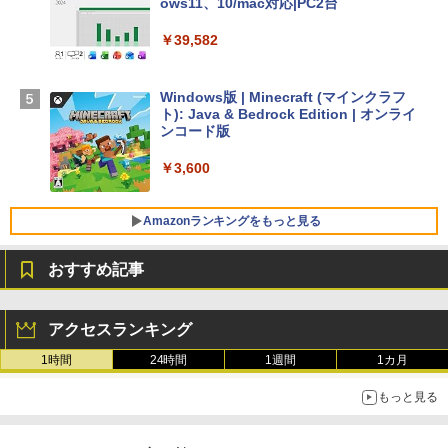
ows11、10/mac対応|PC2台
【Amazon.co.jp限定】 HP ノートパソコ
￥39,582
ン 15-fd 15.6インチ 16GBメモリ 512GB
SSD インテル Core 5
Windows版 | Minecraft (マインクラフ
￥129,800
ト): Java & Bedrock Edition | オンライ
ンコード版
FMV ノートパソコン WE1-K3 (MS 365 P
￥3,600
ersonal/Copilotキー搭載/Win 11/15.6型/
Core i5/16GB/SSD 512GB/ホワイト) FM
VWK3E15W_AZ
Amazonランキングをもっと見る
￥139,880
おすすめ記事
生成AIパスポート公式テキスト 第４版
Amazon Kindle - 目に優しい、かさばら
ない、大きな画面で読みやすい、6週間持
アクセスランキング
続バッテリー、6インチディスプレイ電子
￥1,766
書籍リーダー、マッチャ、16GB、広告な
1時間
24時間
1週間
1カ月
し
もっと見る
￥16,980
1冊ですべて身につくHTML & CSSとWe
bデザイン入門講座［第2版］