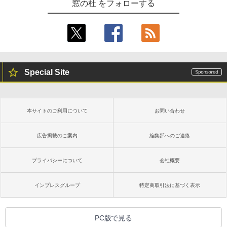
窓の杜 をフォローする
Kindle Paperwhite シグニチャーエディ
ション (32GB) 7インチディスプレイ、明
￥1,292
るさ自動調整、色調調節ライト、12週間
持続バッテリー、広告なし、メタリック
ブラック
ClaudeCode いちばんやさしい 教科書:
￥27,980
非エンジニア 初心者 素人 でも安心 使い
方 マニュアル AI副業にもコンテンツ作成
Special Site
にもKindle出版にも！ 非エンジニアのた
めのAIコーディング入門シリーズ
Amazon Kindle Paperwhite (16GB) 7イ
ンチディスプレイ、色調調節ライト、12
￥99
週間持続バッテリー、広告なし、ブラッ
本サイトのご利用について
お問い合わせ
ク
￥22,980
AIイラスト表現辞典: 思い通りの絵を引き
広告掲載のご案内
編集部へのご連絡
出す プロンプトの言葉 AI画像生成シリー
ズ (はぴーイラストLabo)
プライバシーについて
会社概要
Amazon Kindle Colorsoft | 16GBストレ
￥480
ージ、防水、7インチカラーディスプレ
イ、色調調節ライト、最大8週間持続バッ
インプレスグループ
特定商取引法に基づく表示
テリー、広告無し、ブラック (2025年発
売)
FM TOWNS ハイパー・カタログ: 本体ハ
ードウェア・市販ソフトウェアのパーフ
￥31,980
PC版で見る
ェクトリストと最新エミュレータ紹介