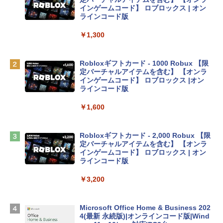
e Intelligenceのために設計、Liquid Ret
インゲームコード】 ロブロックス | オン
inaディスプレイ、8GBユニファイドメモ
ラインコード版
リ、256GB SSDストレージ、1080p Fac
eTime HDカメラ - インディゴ
￥1,300
￥113,748
Robloxギフトカード - 1000 Robux 【限
定バーチャルアイテムを含む】 【オンラ
tomtoc 360°保護 15.6 16インチ パソコ
インゲームコード】 ロブロックス |オン
ンケース Dell NEC Lavie ASUS HP dyna
ラインコード版
book Lenovo対応
￥1,600
￥2,952
Robloxギフトカード - 2,000 Robux 【限
Apple 2026 MacBook Air M5チップ搭載
定バーチャルアイテムを含む】 【オンラ
13インチノートブック：AIとApple Intell
インゲームコード】 ロブロックス | オン
igence、13.6インチLiquid Retinaディ
ラインコード版
スプレイ、16GBユニファイドメモリ、1
TB SSDストレージ、12MPセンターフレ
￥3,200
ームカメラ、日本語キーボード、Touch I
D - ミッドナイト
Microsoft Office Home & Business 202
￥278,800
4(最新 永続版)|オンラインコード版|Wind