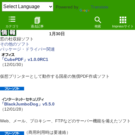
Powered by
Translate
カテゴリ
過去記事
検索
Impressサイト
1月30日
窓の杜収録ソフト
その他のソフト
パッケージ・ドライバー関連
「CubePDF」v1.0.0RC1
（12/01/30）
仮想プリンターとして動作する国産の無償PDF作成ソフト
「BlackJumboDog」v5.5.0
（12/01/28）
Web、メール、プロキシー、FTPなどのサーバー機能を備えたソフト
（商用利用時は要連絡）