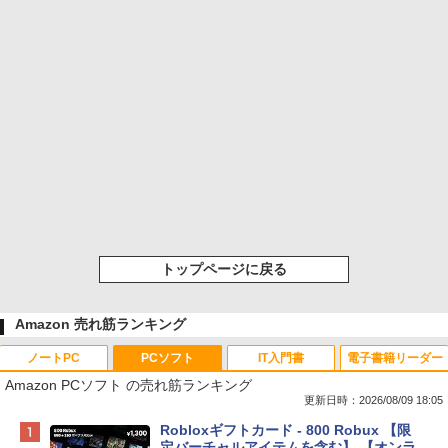
トップページに戻る
Amazon 売れ筋ランキング
ノートPC
PCソフト
IT入門書
電子書籍リーダー
Amazon PCソフト の売れ筋ランキング
更新日時：2026/08/09 18:05
Apple 2026 MacBook Neo A18 Proチッ
Robloxギフトカード - 800 Robux 【限
プ搭載13インチノートブック：AIとAppl
定バーチャルアイテムを含む】 【オンラ