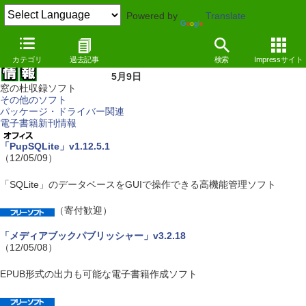
Powered by
Translate
カテゴリ
過去記事
検索
Impressサイト
5月9日
窓の杜収録ソフト
その他のソフト
パッケージ・ドライバー関連
電子書籍新刊情報
「PupSQLite」v1.12.5.1
（12/05/09）
「SQLite」のデータベースをGUIで操作できる高機能管理ソフト
（寄付歓迎）
「メディアブックパブリッシャー」v3.2.18
（12/05/08）
EPUB形式の出力も可能な電子書籍作成ソフト