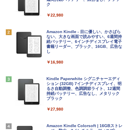
￥1,766
レイ、8GBメモリ、512GB SSD、1080p
ラインコード版
ク
FaceTime HDカメラ、Touch ID - インデ
ィゴ + 3年延長 AppleCare+ for 13インチ
￥1,300
￥22,980
MacBook Neo(A18 Pro)|ダウンロード版
AIイラスト表現辞典: 思い通りの絵を引き
￥162,598
出す プロンプトの言葉 AI画像生成シリー
Microsoft Office Home & Business 202
Amazon Kindle - 目に優しい、かさばら
ズ (はぴーイラストLabo)
4(最新 永続版)|オンラインコード版|Wind
ない、大きな画面で読みやすい、6週間持
ows11、10/mac対応|PC2台
続バッテリー、6インチディスプレイ電子
tomtoc 360°保護 15.6 16インチ パソコ
書籍リーダー、ブラック、16GB、広告な
￥480
ンケース Dell NEC Lavie ASUS HP dyna
し
￥39,582
book Lenovo対応
￥16,980
ClaudeCode いちばんやさしい 教科書:
￥2,952
非エンジニア 初心者 素人 でも安心 使い
Robloxギフトカード - 2,000 Robux 【限
方 マニュアル AI副業にもコンテンツ作成
定バーチャルアイテムを含む】 【オンラ
にもKindle出版にも！ 非エンジニアのた
インゲームコード】 ロブロックス | オン
Kindle Paperwhite シグニチャーエディ
めのAIコーディング入門シリーズ
Apple 2026 MacBook Air M5チップ搭載
ラインコード版
ション (32GB) 7インチディスプレイ、明
13インチノートブック：AIとApple Intell
るさ自動調整、色調調節ライト、12週間
igence、13.6インチLiquid Retinaディ
持続バッテリー、広告なし、メタリック
￥99
￥3,200
スプレイ、24GBユニファイドメモリ、1
ブラック
TB SSDストレージ、12MPセンターフレ
ームカメラ、日本語キーボード、Touch I
￥27,980
1冊ですべて身につくHTML & CSSとWe
Robloxギフトカード - 1000 Robux 【限
D - ミッドナイト
bデザイン入門講座［第2版］
定バーチャルアイテムを含む】 【オンラ
インゲームコード】 ロブロックス |オン
￥298,901
ラインコード版
Amazon Kindle Colorsoft | 16GBストレ
￥2,326