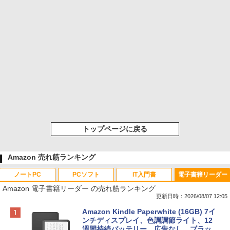
トップページに戻る
Amazon 売れ筋ランキング
ノートPC
PCソフト
IT入門書
電子書籍リーダー
Amazon 電子書籍リーダー の売れ筋ランキング
更新日時：2026/08/07 12:05
Apple 2026 MacBook Neo A18 Proチッ
Robloxギフトカード - 800 Robux 【限
生成AIパスポート公式テキスト 第４版
Amazon Kindle Paperwhite (16GB) 7イ
プ搭載13インチノートブック：AIとAppl
定バーチャルアイテムを含む】 【オンラ
ンチディスプレイ、色調調節ライト、12
e Intelligence、Liquid Retinaディスプ
インゲームコード】 ロブロックス | オン
週間持続バッテリー、広告なし、ブラッ