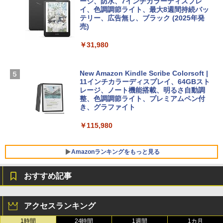
ージ、防水、7インチカラーディスプレ
イ、色調調節ライト、最大8週間持続バッ
￥1,600
【Amazon.co.jp限定】 HP ノートパソコ
テリー、広告無し、ブラック (2025年発
ン 15-fd 15.6インチ 16GBメモリ 512GB
売)
FM TOWNS ハイパー・カタログ: 本体ハ
SSD インテル Core 5
ードウェア・市販ソフトウェアのパーフ
Windows版 | Minecraft (マインクラフ
￥31,980
ェクトリストと最新エミュレータ紹介
ト): Java & Bedrock Edition | オンライ
￥129,800
ンコード版
￥1,600
New Amazon Kindle Scribe Colorsoft |
￥3,600
FMV ノートパソコン WE1-K3 (MS 365 P
11インチカラーディスプレイ、64GBスト
ersonal/Copilotキー搭載/Win 11/15.6型/
レージ、ノート機能搭載、明るさ自動調
Core i5/16GB/SSD 512GB/ホワイト) FM
整、色調調節ライト、プレミアムペン付
VWK3E15W_AZ
き、グラファイト
￥139,880
￥115,980
Amazonランキングをもっと見る
おすすめ記事
アクセスランキング
1時間
24時間
1週間
1カ月