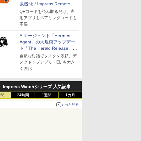
張機能「Impress Remote」
が公開
QRコードを読み取るだけ、専
用アプリもペアリングコードも
不要
AIエージェント「Hermes
Agent」の大規模アップデー
ト「The Herald Release」が
公開
自然な対話でタスクを依頼、デ
スクトップアプリ・CLIも大き
く強化
Impress Watchシリーズ 人気記事
時間
24時間
1週間
1カ月
もっと見る