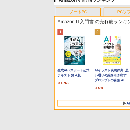
Amazon 売れ筋ランキング
ノートPC
PCソ
Amazon IT入門書 の売れ筋ランキ
Apple 2026 MacBook
Robloxギフトカード -
生成AIパスポート公式
tomtoc 360°保護 15.6
Microsoft Office
AIイラスト表現辞典: 思
Neo A18 Proチップ搭
800 Robux 【限定バー
テキスト 第４版
16インチ パソコンケー
Home & Business
い通りの絵を引き出す
載13インチノートブッ
チャルアイテムを含
ス Dell NEC Lavie
2024(最新 永続版)|オン
プロンプトの言葉 AI画
￥1,766
ク：AIとApple
む】 【オンラインゲー
ASUS HP dynabook
ラインコード
像生成シリーズ (はぴー
￥137,800
￥1,300
￥2,952
￥39,582
￥480
Intelligenceのために設
ムコード】 ロブロック
Lenovo対応
版|Windows11、
イラストLabo)
計、Liquid Retinaディ
ス | オンラインコード
10/mac対応|PC2台
スプレイ、8GBユニフ
版
A
ァイドメモリ、512GB
SSDストレージ、
1080p FaceTime HDカ
メラ、Touch ID - イン
ディゴ