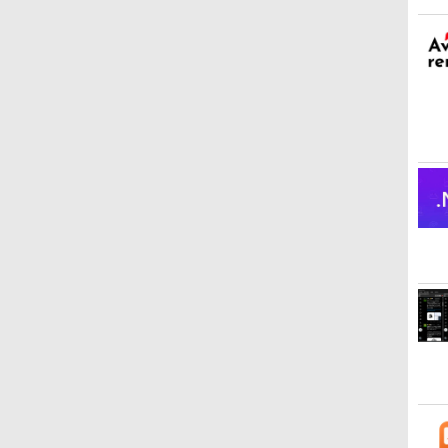
Kindle Paperwhite シ
Amazon Kindle
New Amazon Kindle
グニチャーエディショ
Colorsoft | 16GBスト
Scribe Colorsoft | 11イ
ン (32GB) 7インチディ
レージ、防水、7インチ
ンチカラーディスプレ
スプレイ、明るさ自動
カラーディスプレイ、
イ、64GBストレージ、
￥32,980
￥39,980
￥115,980
調整、色調調節ライ
色調調節ライト、最大8
ノート機能搭載、明るさ
ト、12週間持続バッテ
週間持続バッテリー、
自動調整、色調調節ライ
リー、広告なし、メタ
広告無し、ブラック
ト、プレミアムペン付
リックブラック
(2025年発売)
き、グラファイト