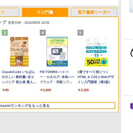
フト
IT入門書
電子書籍リーダー
ング
更新日時：2026/08/06 18:05
Apple 2026 MacBook
Robloxギフトカード -
ClaudeCode いちばん
【Amazon.co.jp限定】
Robloxギフトカード -
FM TOWNS ハイパ
FMV ノートパソコン
Microsoft Office Home
1冊ですべて身につく
Air M5チップ搭載13イ
2,000 Robux 【限定バ
やさしい 教科書: 非エ
HP ノートパソコン 15-
1000 Robux 【限定バ
ー・カタログ: 本体ハー
WE1-K3 (MS 365
2024(最新 永続版)|オンラ
HTML & CSSとWebデザ
ンチノートブック：AI
ーチャルアイテムを含
ンジニア 初心者 素人
fd 15.6インチ 16GBメ
ーチャルアイテムを含
ドウェア・市販ソフト
Personal/Copilotキー搭
インコード
イン入門講座［第2版］
とApple Intelligence、
む】 【オンラインゲー
でも安心 使い方 マニュ
モリ 512GB SSD イン
む】 【オンラインゲー
ウェアのパーフェクト
載/Win 11/15.6型/Core
版|Windows11、10/mac
￥314,800
￥3,200
￥99
￥129,800
￥1,600
￥1,600
￥119,800
￥37,224
￥2,326
13.6インチLiquid
ムコード】 ロブロック
アル AI副業にもコンテ
テル Core 5
ムコード】 ロブロック
リストと最新エミュレ
i5/16GB/SSD 512GB/ホ
対応|PC2台
Retinaディスプレイ、
ス | オンラインコード
ンツ作成にもKindle出
ス |オンラインコード版
ータ紹介
ワイト)
24GBユニファイドメモ
版
版にも！ 非エンジニア
FMVWK3E15W_AZ
mazonランキングをもっと見る
リ、1TB SSDストレー
のためのAIコーディン
ジ、12MPセンターフレ
グ入門シリーズ
ームカメラ、日本語キ
ーボード、Touch ID -
ミッドナイト