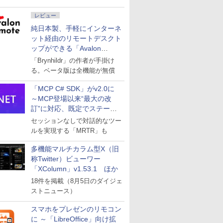
レビュー
純日本製、手軽にインターネ
ット経由のリモートデスクト
ップができる「Avalon
remote」
「Brynhildr」の作者が手掛け
る。ベータ版は全機能が無償
「MCP C# SDK」がv2.0に
～MCP登場以来“最大の改
訂”に対応、既定でステート
レスへ
セッションなしで対話的なツー
ルを実現する「MRTR」も
多機能マルチカラム型X（旧
称Twitter）ビューワー
「XColumn」v1.53.1 ほか
18件を掲載（8月5日のダイジェ
ストニュース）
スマホをプレゼンのリモコン
に ～「LibreOffice」向け拡