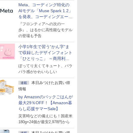
Meta、コーディング特化の
AIモデル「Muse Spark 1.2」
を発表、コーディングエージ
ェント「Muse Code」も
『フロンティアへの次の一
歩』、はるかに高性能なモデル
の登場も予告
小学1年生で習う“かん字”ま
で収録したデザインフォント
「ひとりっこ」 ～商用利用
OK
ぽってり太くてキュート、パラ
パラ感がかわいらしい
本日みつけたお買い得
連載
情報
by Amazonのパックごはんが
最大29％OFF！【Amazon暮
らし応援サマーSale】
災害時などの備えにも！国産米
180g×24個が最安2,978円から
本日みつけたお買い得