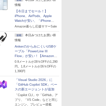
連載
情報
【今日までセール！】
iPhone、AirPods、Apple
Watchが安い、「iPhone
Air」256GB版が139,800円な
Amazon暮らし応援サマーSale
ど
本日みつけたお買い得
連載
情報
AnkerのからみにくいUSBケ
ーブル「PowerLine III
Flow」が安い！【Amazon暮
らし応援サマーSale】
0.9メートルが28％OFFの1,290
円。1,8メートルが26％OFFの
1,390円
「Visual Studio 2026」に
「GitHub Copilot SDK」ベー
スの新エージェントが追加
「Copilot CLI」や「GitHub」ア
プリ、「VS Code」などと同じ
エンジン、プレビュー搭載