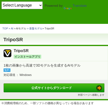
Powered by
Translate
TOP
AI
> 生成AI
その他
TripoSR
TOP
AI
> AIモデル
基盤モデル
TripoSR
TripoSR
TripoSR
インストールアプリ
1枚の画像から高速で3Dモデルを生成するAIモデル
無料
対応環境 ：
Windows
公式サイトから
ダウンロード
外部ページへ移動します
※消費税増税のため、一部ソフトの価格が異なっている場合があります