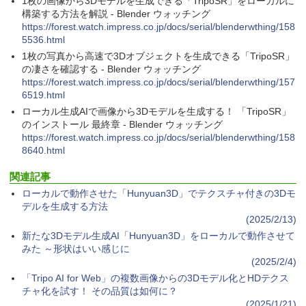
1枚の画像から3Dモデルを生成できる「TripoSR」をローカルに
持続バッテリー、広告なし、メタリック
ブラック
構築する方法を解説 - Blender ウォッチング
https://forest.watch.impress.co.jp/docs/serial/blenderwthing/158
￥32,980
5536.html
1枚の写真から高速で3Dオブジェクトを生成できる「TripoSR」
の凄さを確認する - Blender ウォッチング
Amazon Kindle Colorsoft | 16GBストレ
https://forest.watch.impress.co.jp/docs/serial/blenderwthing/157
ージ、防水、7インチカラーディスプレ
6519.html
イ、色調調節ライト、最大8週間持続バッ
ローカル生成AIで画像から3Dモデルを生成する！ 「TripoSR」
テリー、広告無し、ブラック (2025年発
売)
のインストール 最終章 - Blender ウォッチング
https://forest.watch.impress.co.jp/docs/serial/blenderwthing/158
￥39,980
8640.html
関連記事
New Amazon Kindle Scribe Colorsoft |
ローカルで動作させた「Hunyuan3D」でテクスチャ付きの3Dモ
11インチカラーディスプレイ、64GBスト
デルを生成する方法
レージ、ノート機能搭載、明るさ自動調
(2025/2/13)
整、色調調節ライト、プレミアムペン付
き、グラファイト
新たな3Dモデル生成AI「Hunyuan3D」をローカルで動作させて
みた ～形状はいい感じに
￥115,980
(2025/2/4)
「Tripo AI for Web」の複数画像からの3Dモデル化とHDテクス
チャ化を試す！ その品質は如何に？
(2025/1/21)