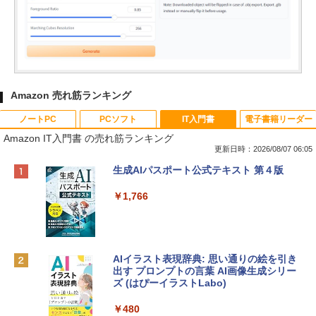
Amazon 売れ筋ランキング
ノートPC
PCソフト
IT入門書
電子書籍リーダー
Amazon IT入門書 の売れ筋ランキング
更新日時：2026/08/07 06:05
Apple 2026 MacBook Neo A18 Proチッ
Robloxギフトカード - 800 Robux 【限
生成AIパスポート公式テキスト 第４版
プ搭載13インチノートブック：AIとAppl
定バーチャルアイテムを含む】 【オンラ
e Intelligence、Liquid Retinaディスプ
インゲームコード】 ロブロックス | オン
￥1,766
レイ、8GBメモリ、512GB SSD、1080p
ラインコード版
FaceTime HDカメラ、Touch ID - インデ
ィゴ + 3年延長 AppleCare+ for 13インチ
￥1,300
MacBook Neo(A18 Pro)|ダウンロード版
AIイラスト表現辞典: 思い通りの絵を引き
￥162,598
出す プロンプトの言葉 AI画像生成シリー
Microsoft Office Home & Business 202
ズ (はぴーイラストLabo)
4(最新 永続版)|オンラインコード版|Wind
ows11、10/mac対応|PC2台
tomtoc 360°保護 15.6 16インチ パソコ
￥480