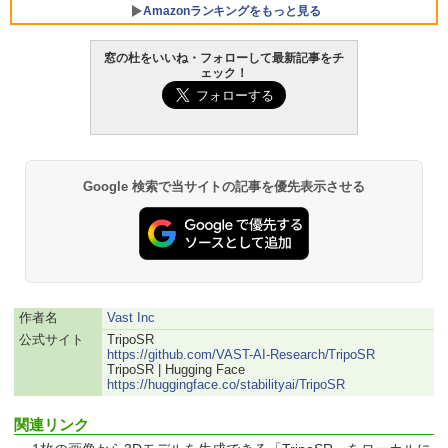
FMV ノートパソコン WE1-K3 (MS 365 P
Amazonランキングをもっと見る
ersonal/Copilotキー搭載/Win 11/15.6型/
Core i5/16GB/SSD 512GB/ホワイト) FM
窓の杜をいいね・フォローして最新記事をチ
VWK3E15W_AZ
ェック！
Amazon Kindle Paperwhite (16GB) 7イ
￥123,400
ンチディスプレイ、色調調節ライト、12
週間持続バッテリー、広告なし、ブラッ
ク
￥27,980
Google 検索で当サイトの記事を優先表示させる
Amazon Kindle - 目に優しい、かさばら
ない、大きな画面で読みやすい、6週間持
続バッテリー、6インチディスプレイ電子
書籍リーダー、ブラック、16GB、広告な
し
作者名
Vast Inc
公式サイト
TripoSR
￥19,980
https://github.com/VAST-AI-Research/TripoSR
TripoSR | Hugging Face
https://huggingface.co/stabilityai/TripoSR
Kindle Paperwhite シグニチャーエディ
ション (32GB) 7インチディスプレイ、明
関連リンク
るさ自動調整、色調調節ライト、12週間