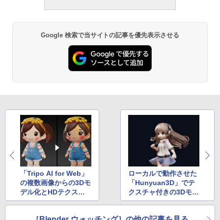
Google 検索で当サイトの記事を優先表示させる
「Tripo AI for Web」
ローカルで動作させた
の複数画像からの3Dモ
「Hunyuan3D」でテ
デル化とHDテクスチ
クスチャ付きの3Dモデ
ャ化を試す！ その品質
ルを生成する方法
は如何に？
［Blender ウォッチング］の他の記事を見る