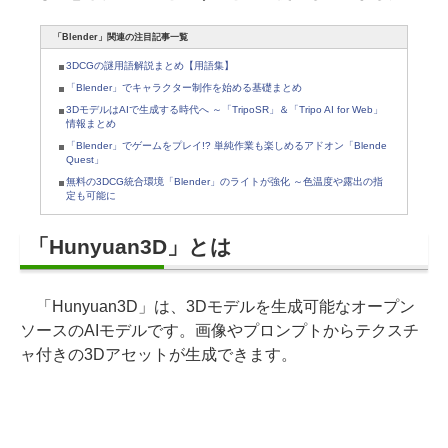
「Blender」関連の注目記事一覧
3DCGの謎用語解説まとめ【用語集】
「Blender」でキャラクター制作を始める基礎まとめ
3DモデルはAIで生成する時代へ ～「TripoSR」＆「Tripo AI for Web」
情報まとめ
「Blender」でゲームをプレイ!? 単純作業も楽しめるアドオン「Blende
Quest」
無料の3DCG統合環境「Blender」のライトが強化 ～色温度や露出の指
定も可能に
「Hunyuan3D」とは
「Hunyuan3D」は、3Dモデルを生成可能なオープン
ソースのAIモデルです。画像やプロンプトからテクスチ
ャ付きの3Dアセットが生成できます。