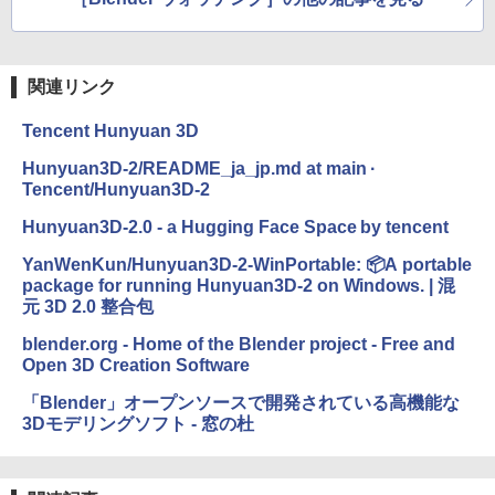
関連リンク
Tencent Hunyuan 3D
Hunyuan3D-2/README_ja_jp.md at main ·
Tencent/Hunyuan3D-2
Hunyuan3D-2.0 - a Hugging Face Space by tencent
YanWenKun/Hunyuan3D-2-WinPortable: 📦A portable
package for running Hunyuan3D-2 on Windows. | 混
元 3D 2.0 整合包
blender.org - Home of the Blender project - Free and
Open 3D Creation Software
「Blender」オープンソースで開発されている高機能な
3Dモデリングソフト - 窓の杜