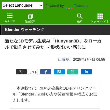
Powered by
Translate
窓の杜
画像・映像・音楽
画像
Windows
カテゴリ
過去記事
検索
Impressサイト
Blender ウォッチング
新たな3Dモデル生成AI「Hunyuan3D」をローカ
ルで動作させてみた ～形状はいい感じに
山崎 聡
2025年2月4日 06:55
リスト
本連載では、無料の高機能3Dモデリングツー
ル「Blender」の使い方や関連情報を幅広くお伝
えします。