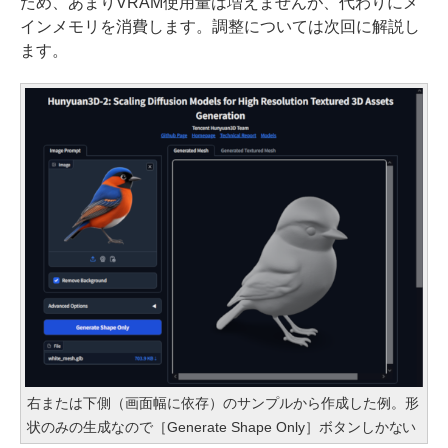
ため、あまりVRAM使用量は増えませんが、代わりにメ
インメモリを消費します。調整については次回に解説し
ます。
右または下側（画面幅に依存）のサンプルから作成した例。形
状のみの生成なので［Generate Shape Only］ボタンしかない