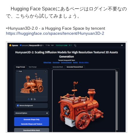
Hugging Face Spaceにあるページはログイン不要なの
で、こちらから試してみましょう。
⇨Hunyuan3D-2.0 - a Hugging Face Space by tencent
https://huggingface.co/spaces/tencent/Hunyuan3D-2