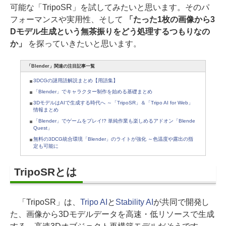
可能な「TripoSR」を試してみたいと思います。そのパ
フォーマンスや実用性、そして
「たった1枚の画像から3
Dモデル生成という無茶振りをどう処理するつもりなの
か」
を探っていきたいと思います。
「Blender」関連の注目記事一覧
3DCGの謎用語解説まとめ【用語集】
「Blender」でキャラクター制作を始める基礎まとめ
3DモデルはAIで生成する時代へ ～「TripoSR」＆「Tripo AI for Web」
情報まとめ
「Blender」でゲームをプレイ!? 単純作業も楽しめるアドオン「Blende
Quest」
無料の3DCG統合環境「Blender」のライトが強化 ～色温度や露出の指
定も可能に
TripoSRとは
「TripoSR」は、
Tripo AI
と
Stability AI
が共同で開発し
た、画像から3Dモデルデータを高速・低リソースで生成