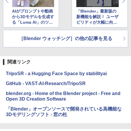
イ、色調調節ライト、最大8週間持続バッ
テリー、広告無し、ブラック (2025年発
AIがプロンプトや動画
「Blender」最新版の
売)
から3Dモデルを生成す
新機能を解説！ ユーザ
￥31,980
る「Luma AI」のツー
ビリティが大幅に向上
ルが結構使える！
してより使いやすく
［Blender ウォッチング］の他の記事を見る
New Amazon Kindle Scribe Colorsoft |
11インチカラーディスプレイ、64GBスト
レージ、ノート機能搭載、明るさ自動調
整、色調調節ライト、プレミアムペン付
き、グラファイト
関連リンク
￥115,980
TripoSR - a Hugging Face Space by stabilityai
GitHub - VAST-AI-Research/TripoSR
blender.org - Home of the Blender project - Free and
Open 3D Creation Software
「Blender」オープンソースで開発されている高機能な
3Dモデリングソフト - 窓の杜