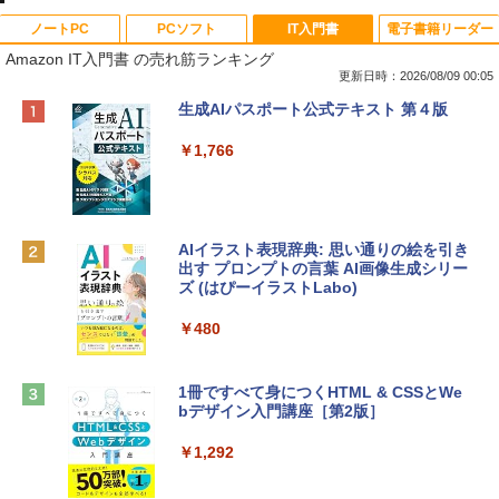
ノートPC
PCソフト
IT入門書
電子書籍リーダー
Amazon IT入門書 の売れ筋ランキング
更新日時：2026/08/09 00:05
Apple 2026 MacBook Neo A18 Proチッ
Robloxギフトカード - 800 Robux 【限
生成AIパスポート公式テキスト 第４版
プ搭載13インチノートブック：AIとAppl
定バーチャルアイテムを含む】 【オンラ
e Intelligenceのために設計、Liquid Ret
インゲームコード】 ロブロックス | オン
￥1,766
inaディスプレイ、8GBユニファイドメモ
ラインコード版
リ、512GB SSDストレージ、1080p Fac
eTime HDカメラ、Touch ID - インディ
￥1,300
ゴ
AIイラスト表現辞典: 思い通りの絵を引き
￥137,800
出す プロンプトの言葉 AI画像生成シリー
Robloxギフトカード - 1000 Robux 【限
ズ (はぴーイラストLabo)
定バーチャルアイテムを含む】 【オンラ
インゲームコード】 ロブロックス |オン
tomtoc 360°保護 15.6 16インチ パソコ
ラインコード版
￥480
ンケース Dell NEC Lavie ASUS HP dyna
book Lenovo対応
￥1,600
1冊ですべて身につくHTML & CSSとWe
￥2,952
bデザイン入門講座［第2版］
Microsoft Office Home & Business 202
4(最新 永続版)|オンラインコード版|Wind
￥1,292
Apple 2026 MacBook Air M5チップ搭載
ows11、10/mac対応|PC2台
13インチノートブック：AIとApple Intell