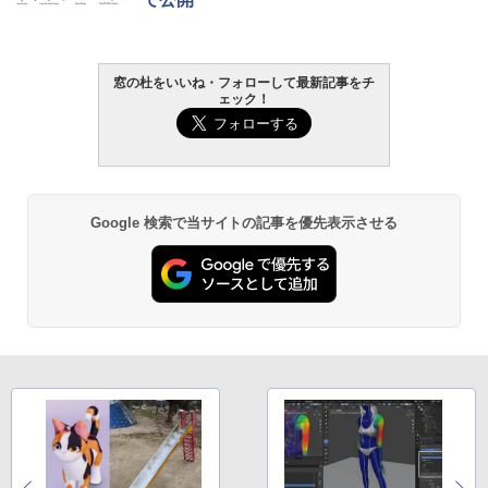
書籍リーダー、マッチャ、16GB、広告な
し
￥16,980
窓の杜をいいね・フォローして最新記事をチ
ェック！
Kindle Paperwhite シグニチャーエディ
ション (32GB) 7インチディスプレイ、明
るさ自動調整、色調調節ライト、12週間
持続バッテリー、広告なし、メタリック
ブラック
Google 検索で当サイトの記事を優先表示させる
￥27,980
Amazon Kindle Paperwhite (16GB) 7イ
ンチディスプレイ、色調調節ライト、12
週間持続バッテリー、広告なし、ブラッ
ク
￥22,980
Amazon Kindle Colorsoft | 16GBストレ
ージ、防水、7インチカラーディスプレ