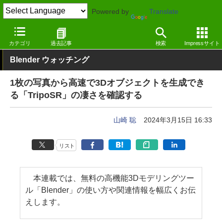
Powered by
Translate
窓の杜
画像・映像・音楽
画像
Windows
カテゴリ
過去記事
検索
Impressサイト
Blender ウォッチング
1枚の写真から高速で3Dオブジェクトを生成でき
る「TripoSR」の凄さを確認する
山崎 聡
2024年3月15日 16:33
リスト
本連載では、無料の高機能3Dモデリングツー
ル「Blender」の使い方や関連情報を幅広くお伝
えします。