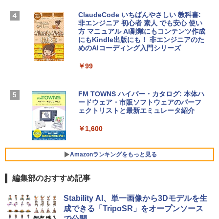
igence、13.6インチLiquid Retinaディ
￥39,582
スプレイ、16GBユニファイドメモリ、51
ClaudeCode いちばんやさしい 教科書:
2GB SSDストレージ、12MPセンターフ
非エンジニア 初心者 素人 でも安心 使い
レームカメラ、日本語キーボード、Touc
方 マニュアル AI副業にもコンテンツ作成
Robloxギフトカード - 2,000 Robux 【限
h ID - ミッドナイト
にもKindle出版にも！ 非エンジニアのた
定バーチャルアイテムを含む】 【オンラ
めのAIコーディング入門シリーズ
インゲームコード】 ロブロックス | オン
￥224,800
ラインコード版
￥99
￥3,200
【Amazon.co.jp限定】 HP ノートパソコ
ン 15-fd 15.6インチ 16GBメモリ 512GB
FM TOWNS ハイパー・カタログ: 本体ハ
SSD インテル Core 5
ードウェア・市販ソフトウェアのパーフ
Windows版 | Minecraft (マインクラフ
ェクトリストと最新エミュレータ紹介
ト): Java & Bedrock Edition | オンライ
￥129,800
ンコード版
￥1,600
￥3,600
FMV ノートパソコン WE1-K3 (MS 365 P
ersonal/Copilotキー搭載/Win 11/15.6型/
Amazonランキングをもっと見る
Core i5/16GB/SSD 512GB/ホワイト) FM
VWK3E15W_AZ
編集部のおすすめ記事
￥139,880
Amazon Kindle - 目に優しい、かさばら
Stability AI、単一画像から3Dモデルを生
ない、大きな画面で読みやすい、6週間持
成できる「TripoSR」をオープンソース
続バッテリー、6インチディスプレイ電子
で公開