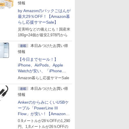
情報
by Amazonのパックごはんが
最大29％OFF！【Amazon暮
らし応援サマーSale】
災害時などの備えにも！国産米
180g×24個が最安2,978円から
本日みつけたお買い得
連載
情報
【今日までセール！】
iPhone、AirPods、Apple
Watchが安い、「iPhone
Air」256GB版が139,800円な
Amazon暮らし応援サマーSale
ど
本日みつけたお買い得
連載
情報
AnkerのからみにくいUSBケ
ーブル「PowerLine III
Flow」が安い！【Amazon暮
らし応援サマーSale】
0.9メートルが28％OFFの1,290
円。1,8メートルが26％OFFの