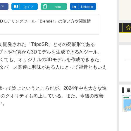
ェア
はてブ
note
LinkedIn
モデリングツール「Blender」の使い方や関連情
Iが提携して開発された「TripoSR」とその発展形である
は、プロンプトや写真から3Dモデルを生成できるAIツール。
なくても、オリジナルの3Dモデルを作成できるた
、メタバース関連に興味がある人にとって福音ともいえ
って途上というところだが、2024年中も大きな進
最
ルのクオリティも向上している。また、今後の改善
い。