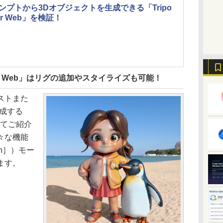
ンプトから3Dオブジェクトを生成できる「Tripo
for Web」を検証！
I for Web」はリグの追加やスタイライズも可能！
ストまた
成する
てご紹介
々な機能
rn］）モー
ます。