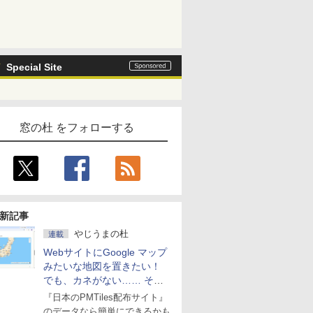
Special Site
窓の杜 をフォローする
新記事
やじうまの杜
連載
WebサイトにGoogle マップ
みたいな地図を置きたい！
でも、カネがない…… そん
な人に朗報！
『日本のPMTiles配布サイト』
のデータなら簡単にできるかも