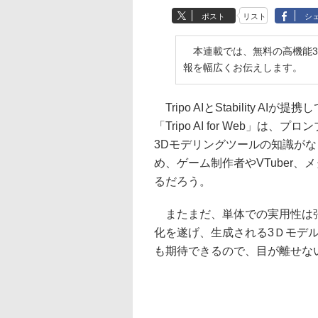
ポスト
リスト
シ
本連載では、無料の高機能3D
報を幅広くお伝えします。
Tripo AIとStability A
「Tripo AI for Web」
3Dモデリングツールの知識が
め、ゲーム制作者やVTuber
るだろう。
またまだ、単体での実用性は張
化を遂げ、生成される3Ｄモデ
も期待できるので、目が離せな