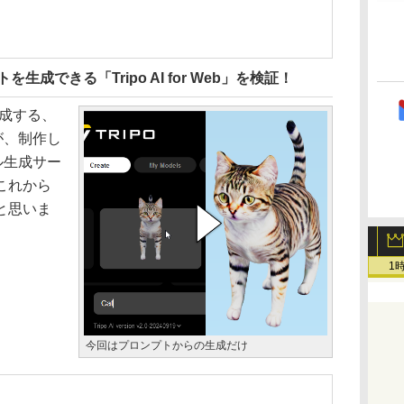
成できる「Tripo AI for Web」を検証！
成する、
が、制作し
デル生成サー
これから
と思いま
1
今回はプロンプトからの生成だけ