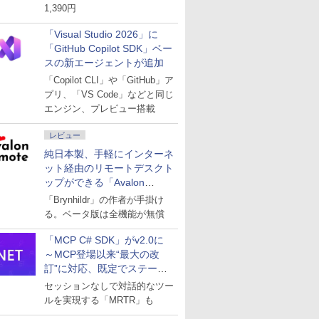
1,390円
「Visual Studio 2026」に
「GitHub Copilot SDK」ベー
スの新エージェントが追加
「Copilot CLI」や「GitHub」ア
プリ、「VS Code」などと同じ
エンジン、プレビュー搭載
レビュー
純日本製、手軽にインターネ
ット経由のリモートデスクト
ップができる「Avalon
remote」
「Brynhildr」の作者が手掛け
る。ベータ版は全機能が無償
「MCP C# SDK」がv2.0に
～MCP登場以来“最大の改
訂”に対応、既定でステート
レスへ
セッションなしで対話的なツー
ルを実現する「MRTR」も