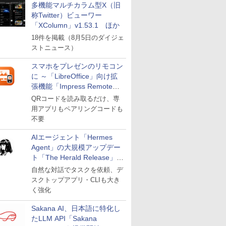
多機能マルチカラム型X（旧
称Twitter）ビューワー
「XColumn」v1.53.1 ほか
18件を掲載（8月5日のダイジェ
ストニュース）
スマホをプレゼンのリモコン
に ～「LibreOffice」向け拡
張機能「Impress Remote」
が公開
QRコードを読み取るだけ、専
用アプリもペアリングコードも
不要
AIエージェント「Hermes
Agent」の大規模アップデー
ト「The Herald Release」が
公開
自然な対話でタスクを依頼、デ
スクトップアプリ・CLIも大き
く強化
Sakana AI、日本語に特化し
たLLM API「Sakana