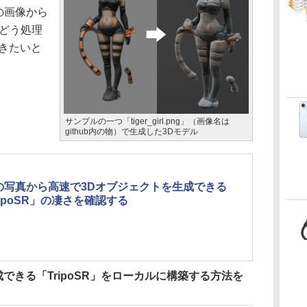
の画像から
をどう処理
きたいと
サンプルの一つ「tiger_girl.png」（画像名は
github内の物）で生成した3Dモデル
の写真から高速で3Dオブジェクトを生成できる
ripoSR」の凄さを確認する
できる「TripoSR」をローカルに構築する方法を