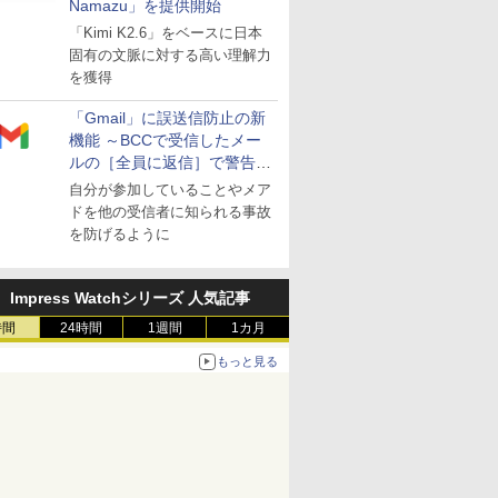
Namazu」を提供開始
「Kimi K2.6」をベースに日本
固有の文脈に対する高い理解力
を獲得
「Gmail」に誤送信防止の新
機能 ～BCCで受信したメー
ルの［全員に返信］で警告を
表示
自分が参加していることやメア
ドを他の受信者に知られる事故
を防げるように
Impress Watchシリーズ 人気記事
時間
24時間
1週間
1カ月
もっと見る