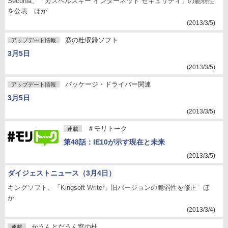
Secunia、「カスペルスキー インターネット セキュリティ」の脆弱性
を公表 ほか
(2013/3/5)
窓の杜収録ソフト
アップデート情報
3月5日
(2013/3/5)
パッケージ・ドライバー関連
アップデート情報
3月5日
(2013/3/5)
＃モリトーク
連載
第48話：IE10が示す現在と未来
(2013/3/5)
ダイジェストニュース（3月4日）
キングソフト、「Kingsoft Writer」旧バージョンの脆弱性を修正 ほ
か
(2013/3/4)
かうんとだうん窓の杜
連載