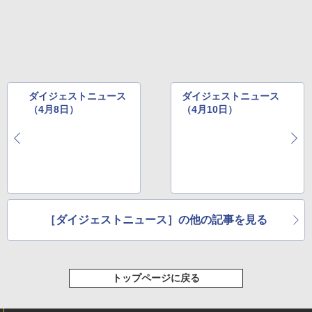
レージ、ノート機能搭載、明るさ自動調
整、色調調節ライト、プレミアムペン付
き、グラファイト
￥115,980
ダイジェストニュース
ダイジェストニュース
（4月8日）
（4月10日）
［ダイジェストニュース］の他の記事を見る
トップページに戻る