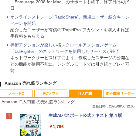
「Entourage 2008 for Mac」のサポートも終了。終了日は4月9
日
オンラインストレージ“RapidShare”、新規ユーザー紹介キャン
ペーンを開始
紹介したユーザーが有償の“RapidPro”アカウントを購入すれば
手数料をもらえる
棒術アクションが楽しい横スクロールアクションゲーム
「EdiFighter」のネットワークを使用したサービスが終了
ネットワークサービス終了により、作成したステージの公開な
どの機能が使用不能に。シングルモードでは引き続きプレイ可
能
Amazon 売れ筋ランキング
ノートPC
PCソフト
IT入門書
電子書籍リーダー
Amazon IT入門書 の売れ筋ランキング
更新日時：2026/08/06 12:05
Apple 2026 MacBook Neo A18 Proチッ
Xbox プリペイドカード 10,000円 デジタ
生成AIパスポート公式テキスト 第４版
プ搭載13インチノートブック：AIとAppl
ルコード 【旧 Xbox ギフトカード】 [オ
e Intelligenceのために設計、Liquid Ret
ンラインコード]
￥1,766
inaディスプレイ、8GBユニファイドメモ