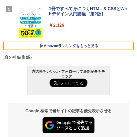
【Amazon.co.jp限定】 HP ノートパソコ
ン 15-fd 15.6インチ 16GBメモリ 512GB
1冊ですべて身につくHTML & CSSとWe
Robloxギフトカード - 1000 Robux 【限
SSD インテル Core 5
bデザイン入門講座［第2版］
定バーチャルアイテムを含む】 【オンラ
インゲームコード】 ロブロックス |オン
￥129,800
ラインコード版
￥2,326
￥1,600
FMV ノートパソコン WE1-K3 (MS 365 P
ersonal/Copilotキー搭載/Win 11/15.6型/
Amazonランキングをもっと見る
Core i5/16GB/SSD 512GB/ホワイト) FM
VWK3E15W_AZ
（窓の杜編集部）
￥119,800
Amazon Kindle Paperwhite (16GB) 7イ
窓の杜をいいね・フォローして最新記事をチ
ンチディスプレイ、色調調節ライト、12
ェック！
週間持続バッテリー、広告なし、ブラッ
ク
￥27,980
Google 検索で当サイトの記事を優先表示させる
Amazon Kindle - 目に優しい、かさばら
ない、大きな画面で読みやすい、6週間持
続バッテリー、6インチディスプレイ電子
書籍リーダー、ブラック、16GB、広告な
し