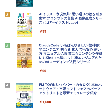
リ、512GB SSDストレージ、1080p Fac
￥10,000
eTime HDカメラ、Touch ID - インディ
ゴ
AIイラスト表現辞典: 思い通りの絵を引き
Robloxギフトカード - 800 Robux 【限
￥137,800
出す プロンプトの言葉 AI画像生成シリー
定バーチャルアイテムを含む】 【オンラ
ズ (はぴーイラストLabo)
インゲームコード】 ロブロックス | オン
ラインコード版
tomtoc 360°保護 15.6 16インチ パソコ
￥99
ンケース Dell NEC Lavie ASUS HP dyna
￥1,300
book Lenovo対応
ClaudeCode いちばんやさしい 教科書:
￥2,952
非エンジニア 初心者 素人 でも安心 使い
Microsoft Office Home & Business 202
方 マニュアル AI副業にもコンテンツ作成
4(最新 永続版)|オンラインコード版|Wind
にもKindle出版にも！ 非エンジニアのた
ows11、10/mac対応|PC2台
めのAIコーディング入門シリーズ
Apple 2026 MacBook Air M5チップ搭載
13インチノートブック：AIとApple Intell
￥39,582
igence、13.6インチLiquid Retinaディ
￥99
スプレイ、24GBユニファイドメモリ、1
TB SSDストレージ、12MPセンターフレ
Robloxギフトカード - 2,000 Robux 【限
ームカメラ、日本語キーボード、Touch I
FM TOWNS ハイパー・カタログ: 本体ハ
定バーチャルアイテムを含む】 【オンラ
D - スカイブルー
ードウェア・市販ソフトウェアのパーフ
インゲームコード】 ロブロックス | オン
ェクトリストと最新エミュレータ紹介
ラインコード版
￥298,901
￥1,600
￥3,200