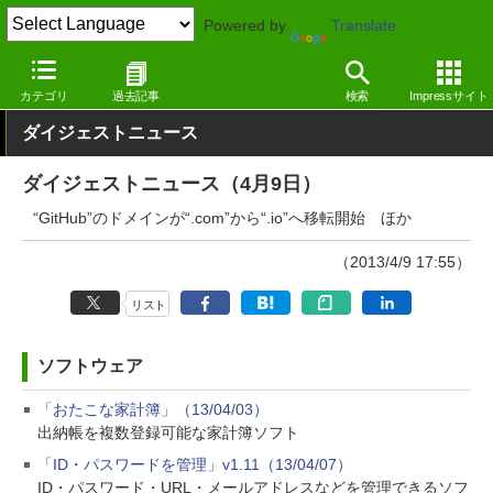
Powered by
Translate
窓の杜
その他の話題
トピック
アップデート
カテゴリ
過去記事
検索
Impressサイト
ダイジェストニュース
ダイジェストニュース（4月9日）
“GitHub”のドメインが“.com”から“.io”へ移転開始 ほか
（2013/4/9 17:55）
リスト
ソフトウェア
「おたこな家計簿」（13/04/03）
出納帳を複数登録可能な家計簿ソフト
「ID・パスワードを管理」v1.11（13/04/07）
ID・パスワード・URL・メールアドレスなどを管理できるソフ