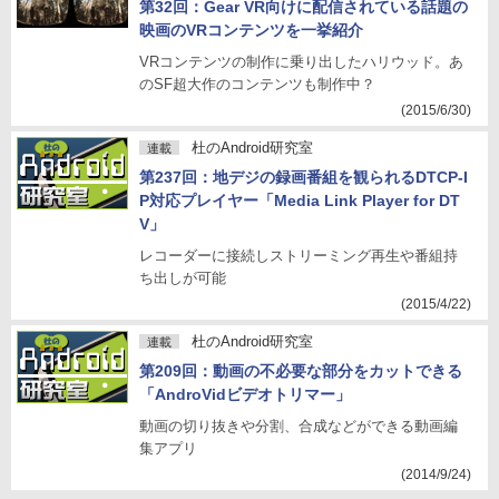
第32回：Gear VR向けに配信されている話題の
映画のVRコンテンツを一挙紹介
VRコンテンツの制作に乗り出したハリウッド。あ
のSF超大作のコンテンツも制作中？
(2015/6/30)
杜のAndroid研究室
連載
第237回：地デジの録画番組を観られるDTCP-I
P対応プレイヤー「Media Link Player for DT
V」
レコーダーに接続しストリーミング再生や番組持
ち出しが可能
(2015/4/22)
杜のAndroid研究室
連載
第209回：動画の不必要な部分をカットできる
「AndroVidビデオトリマー」
動画の切り抜きや分割、合成などができる動画編
集アプリ
(2014/9/24)