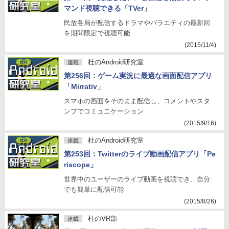
マンド視聴できる「TVer」
民放各局が配信するドラマやバラエティの最新回
を期間限定で視聴可能
(2015/11/4)
杜のAndroid研究室
連載
第256回：ゲーム実況に最適な画面配信アプリ
「Mirrativ」
スマホの画面をそのまま配信し、コメントやスタ
ンプでコミュニケーション
(2015/9/16)
杜のAndroid研究室
連載
第253回：Twitterのライブ動画配信アプリ「Pe
riscope」
世界中のユーザーのライブ動画を視聴でき、自分
でも簡単に配信可能
(2015/8/26)
杜のVR部
連載