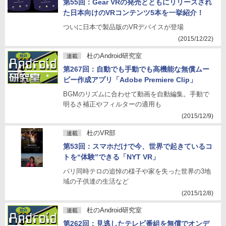
第55回：Gear VRの発売とともにリリースされ
た日本向けのVRコンテンツ5本を一挙紹介！
ついに日本で製品版のVRデバイスが登場
(2015/12/22)
杜のAndroid研究室
連載
第267回：自動でも手動でも高機能な無償ムー
ビー作成アプリ「Adobe Premiere Clip」
BGMのリズムに合わせて動画を自動編集。手動で
明るさ補正やフィルターの適用も
(2015/12/9)
杜のVR部
連載
第53回：スマホだけで今、世界で起きているコ
トを“体験”できる「NYT VR」
パリ同時テロの追悼の様子や家を失った世界の3地
域の子供達の生活など
(2015/12/8)
杜のAndroid研究室
連載
第262回：見逃したテレビ番組を無償でオンデ