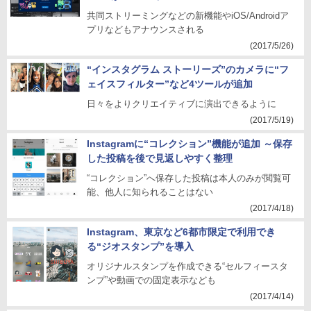
共同ストリーミングなどの新機能やiOS/Androidア
プリなどもアナウンスされる
(2017/5/26)
“インスタグラム ストーリーズ”のカメラに“フ
ェイスフィルター”など4ツールが追加
日々をよりクリエイティブに演出できるように
(2017/5/19)
Instagramに“コレクション”機能が追加 ～保存
した投稿を後で見返しやすく整理
“コレクション”へ保存した投稿は本人のみが閲覧可
能、他人に知られることはない
(2017/4/18)
Instagram、東京など6都市限定で利用でき
る“ジオスタンプ”を導入
オリジナルスタンプを作成できる“セルフィースタ
ンプ”や動画での固定表示なども
(2017/4/14)