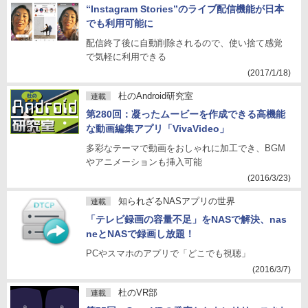
“Instagram Stories”のライブ配信機能が日本
でも利用可能に
配信終了後に自動削除されるので、使い捨て感覚
で気軽に利用できる
(2017/1/18)
杜のAndroid研究室
連載
第280回：凝ったムービーを作成できる高機能
な動画編集アプリ「VivaVideo」
多彩なテーマで動画をおしゃれに加工でき、BGM
やアニメーションも挿入可能
(2016/3/23)
知られざるNASアプリの世界
連載
「テレビ録画の容量不足」をNASで解決、nas
neとNASで録画し放題！
PCやスマホのアプリで「どこでも視聴」
(2016/3/7)
杜のVR部
連載