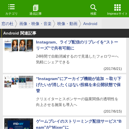
カテゴリ
過去記事
検索
Impressサイト
窓の杜
画像・映像・音楽
映像・動画
Android
Android 関連記事
Instagram、ライブ配信のリプレイを“ストー
リーズ”で共有可能に
24時間で自動消滅するので見逃したフォロワーへ
気軽にシェアできる
(2017/6/21)
“Instagram”にアーカイブ機能が追加 ～取り下
げたいが消したくはない投稿を未公開状態で保
管
クリエイターとスポンサーの協業関係の透明性を
向上させる施策も導入へ
(2017/6/15)
ゲームプレイのストリーミング配信サービス“B
eam”が“Mixer”に