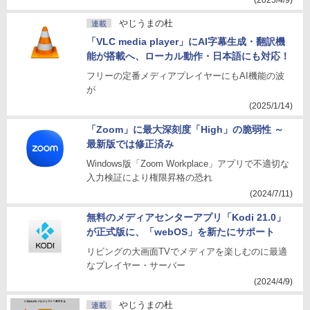
(2025/4/9)
やじうまの杜
連載
「VLC media player」にAI字幕生成・翻訳機
能が搭載へ、ローカル動作・日本語にも対応！
フリーの定番メディアプレイヤーにもAI機能の波
が
(2025/1/14)
「Zoom」に最大深刻度「High」の脆弱性 ～
最新版では修正済み
Windows版「Zoom Workplace」アプリで不適切な
入力検証により権限昇格の恐れ
(2024/7/11)
無料のメディアセンターアプリ「Kodi 21.0」
が正式版に、「webOS」を新たにサポート
リビングの大画面TVでメディアを楽しむのに最適
なプレイヤー・サーバー
(2024/4/9)
やじうまの杜
連載