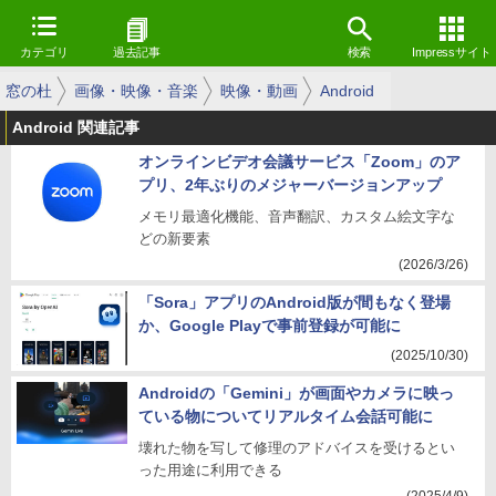
カテゴリ
過去記事
検索
Impressサイト
窓の杜
画像・映像・音楽
映像・動画
Android
Android 関連記事
オンラインビデオ会議サービス「Zoom」のア
プリ、2年ぶりのメジャーバージョンアップ
メモリ最適化機能、音声翻訳、カスタム絵文字な
どの新要素
(2026/3/26)
「Sora」アプリのAndroid版が間もなく登場
か、Google Playで事前登録が可能に
(2025/10/30)
Androidの「Gemini」が画面やカメラに映っ
ている物についてリアルタイム会話可能に
壊れた物を写して修理のアドバイスを受けるとい
った用途に利用できる