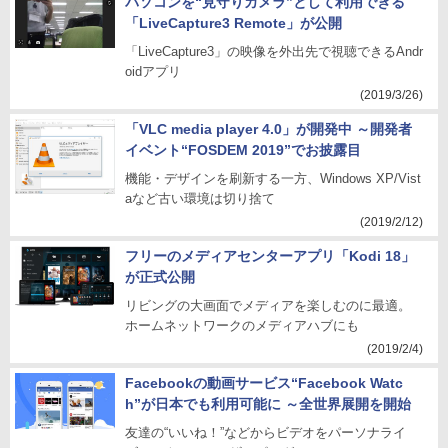
パソコンを“見守りカメラ”として利用できる
「LiveCapture3 Remote」が公開
「LiveCapture3」の映像を外出先で視聴できるAndr
oidアプリ
(2019/3/26)
「VLC media player 4.0」が開発中 ～開発者
イベント“FOSDEM 2019”でお披露目
機能・デザインを刷新する一方、Windows XP/Vist
aなど古い環境は切り捨て
(2019/2/12)
フリーのメディアセンターアプリ「Kodi 18」
が正式公開
リビングの大画面でメディアを楽しむのに最適。
ホームネットワークのメディアハブにも
(2019/2/4)
Facebookの動画サービス“Facebook Watc
h”が日本でも利用可能に ～全世界展開を開始
友達の“いいね！”などからビデオをパーソナライ