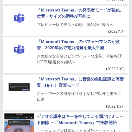
(2022/5/11)
「Microsoft Teams」の発表者モードが強化、
位置・サイズの調整が可能に
プレビュー版でテストの後、製品版に導入へ
(2022/4/4)
「Microsoft Teams」のパフォーマンスが改
善、2020年比で電力消費を最大半減
きめ細かな分析とピンポイントな改善。今後もCP
U/GPU最適化を継続へ
(2022/2/10)
「Microsoft Teams」に音楽の自動認識と高音
質（Hi-Fi）音楽モード
ネットワーク帯域を圧迫せず話し声以外も忠実に
伝送
(2022/1/27)
ビデオ会議中はキーを押している間だけミュー
ト解除 ～「Microsoft Teams」で実験開始
ミーティングで発言するとき以外はミュートして