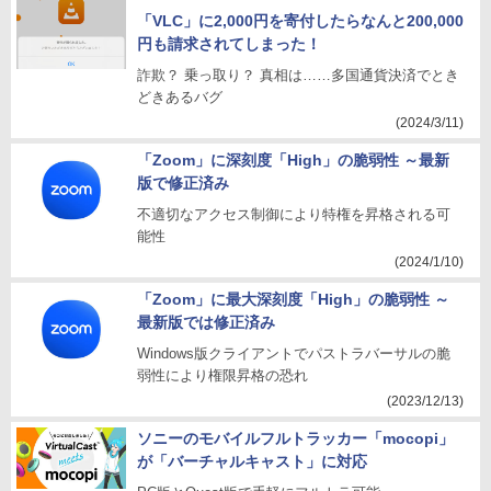
「VLC」に2,000円を寄付したらなんと200,000
円も請求されてしまった！
詐欺？ 乗っ取り？ 真相は……多国通貨決済でとき
どきあるバグ
(2024/3/11)
「Zoom」に深刻度「High」の脆弱性 ～最新
版で修正済み
不適切なアクセス制御により特権を昇格される可
能性
(2024/1/10)
「Zoom」に最大深刻度「High」の脆弱性 ～
最新版では修正済み
Windows版クライアントでパストラバーサルの脆
弱性により権限昇格の恐れ
(2023/12/13)
ソニーのモバイルフルトラッカー「mocopi」
が「バーチャルキャスト」に対応