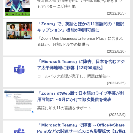
被写体の深度情報を用いて手指の細かな動きまで
もアバターに反映可能
(2022/10/5)
「Zoom」で、英語とほかの11言語間の「翻訳
キャプション」機能が利用可能に
「Zoom One Business/Enterprise Plus」に含まれ
るほか、月額5ドルでの提供も
(2022/8/26)
「Microsoft Teams」に障害、日本を含むアジ
ア太平洋地域に影響【12時00追記】
ロールバック処理が完了し、問題は解決へ
(2022/8/25)
「Zoom」のWeb版で日本語のライブ字幕が利
用可能に ～9月にかけて順次提供を発表
英語に加え11の言語をサポート
(2022/8/9)
「Microsoft Teams」で障害 ～OfficeやShare
Pointなどの関連サービスにも影響拡大【17時1