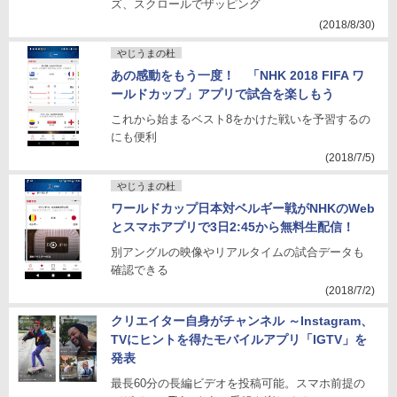
ズ、スクロールでザッピング
(2018/8/30)
やじうまの杜
あの感動をもう一度！ 「NHK 2018 FIFA ワ
ールドカップ」アプリで試合を楽しもう
これから始まるベスト8をかけた戦いを予習するの
にも便利
(2018/7/5)
やじうまの杜
ワールドカップ日本対ベルギー戦がNHKのWeb
とスマホアプリで3日2:45から無料生配信！
別アングルの映像やリアルタイムの試合データも
確認できる
(2018/7/2)
クリエイター自身がチャンネル ～Instagram、
TVにヒントを得たモバイルアプリ「IGTV」を
発表
最長60分の長編ビデオを投稿可能。スマホ前提の