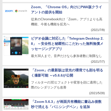
Zoom、「Chrome OS」向けにPWA版クライ
アントの提供を開始
従来のChromebook向け「Zoom」アプリよりも高
機能、今後も機能を拡充へ
(2021/7/9)
ビデオ会議に対応した「Telegram Desktop 2.
8」 ～安全性と秘匿性にこだわった無料無償メ
ッセージングアプリ
最大30人まで。音声だけなら参加者数に制限なし
(2021/7/7)
「Zoom」の最新版は逆光の環境でも顔を明る
く撮影可能 ～v5.6.6が公開
フィルターの3Dエフェクトや変形を顔に適用した
際のレンダリングも改善
(2021/5/28)
「Zoom 5.6.3」が画面共有機能に書込み後数
秒で消える「バニシングペン」を追加