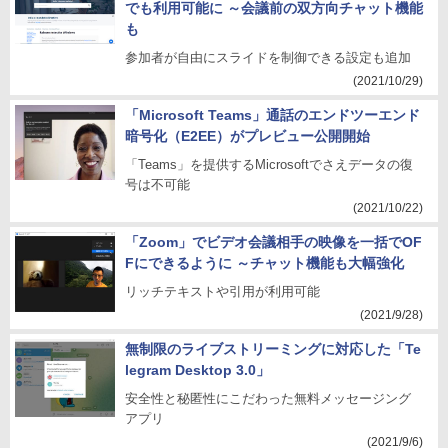
でも利用可能に ～会議前の双方向チャット機能
も
参加者が自由にスライドを制御できる設定も追加
(2021/10/29)
「Microsoft Teams」通話のエンドツーエンド
暗号化（E2EE）がプレビュー公開開始
「Teams」を提供するMicrosoftでさえデータの復
号は不可能
(2021/10/22)
「Zoom」でビデオ会議相手の映像を一括でOF
Fにできるように ～チャット機能も大幅強化
リッチテキストや引用が利用可能
(2021/9/28)
無制限のライブストリーミングに対応した「Te
legram Desktop 3.0」
安全性と秘匿性にこだわった無料メッセージング
アプリ
(2021/9/6)