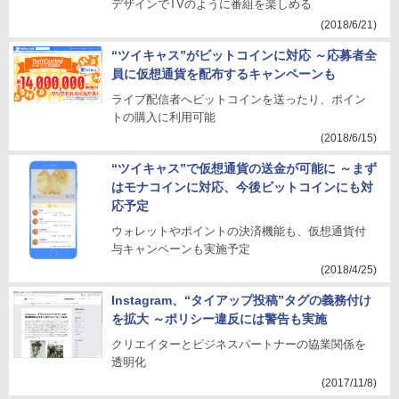
デザインでTVのように番組を楽しめる
(2018/6/21)
“ツイキャス”がビットコインに対応 ～応募者全
員に仮想通貨を配布するキャンペーンも
ライブ配信者へビットコインを送ったり、ポイン
トの購入に利用可能
(2018/6/15)
“ツイキャス”で仮想通貨の送金が可能に ～まず
はモナコインに対応、今後ビットコインにも対
応予定
ウォレットやポイントの決済機能も、仮想通貨付
与キャンペーンも実施予定
(2018/4/25)
Instagram、“タイアップ投稿”タグの義務付け
を拡大 ～ポリシー違反には警告も実施
クリエイターとビジネスパートナーの協業関係を
透明化
(2017/11/8)