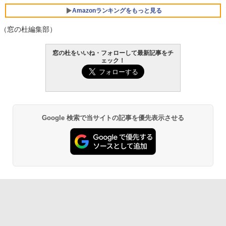
Amazonランキングをもっと見る
（窓の杜編集部）
Robloxギフトカード - 800 Robux 【限
生成AIパスポート公式テキスト 第４版
Amazon Kindle Paperwhite (16GB) 7イ
窓の杜をいいね・フォローして最新記事をチ
定バーチャルアイテムを含む】 【オンラ
ンチディスプレイ、色調調節ライト、12
ェック！
インゲームコード】 ロブロックス | オン
週間持続バッテリー、広告なし、ブラッ
￥1,766
ラインコード版
ク
￥1,300
￥22,980
AIイラスト表現辞典: 思い通りの絵を引き
Google 検索で当サイトの記事を優先表示させる
出す プロンプトの言葉 AI画像生成シリー
Microsoft Office Home & Business 202
Amazon Kindle - 目に優しい、かさばら
ズ (はぴーイラストLabo)
4(最新 永続版)|オンラインコード版|Wind
ない、大きな画面で読みやすい、6週間持
ows11、10/mac対応|PC2台
続バッテリー、6インチディスプレイ電子
書籍リーダー、ブラック、16GB、広告な
￥480
し
￥39,582
￥16,980
ClaudeCode いちばんやさしい 教科書:
非エンジニア 初心者 素人 でも安心 使い
Robloxギフトカード - 2,000 Robux 【限
方 マニュアル AI副業にもコンテンツ作成
定バーチャルアイテムを含む】 【オンラ
にもKindle出版にも！ 非エンジニアのた
インゲームコード】 ロブロックス | オン
Kindle Paperwhite シグニチャーエディ
めのAIコーディング入門シリーズ
ラインコード版
ション (32GB) 7インチディスプレイ、明
るさ自動調整、色調調節ライト、12週間