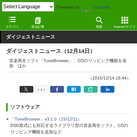
Powered by
Translate
窓の杜
その他の話題
トピック
アップデート
カテゴリ
過去記事
検索
Impressサイト
ダイジェストニュース
ダイジェストニュース（12月14日）
音楽再生ソフト「TuneBrowser」、CDのリッピング機能を追
加 ほか
（2015/12/14 18:44）
リスト
ソフトウェア
「TuneBrowser」v3.1.0（15/12/11）
DSD形式にも対応するライブラリ型の音楽再生ソフト。CDの
リッピング機能を追加など