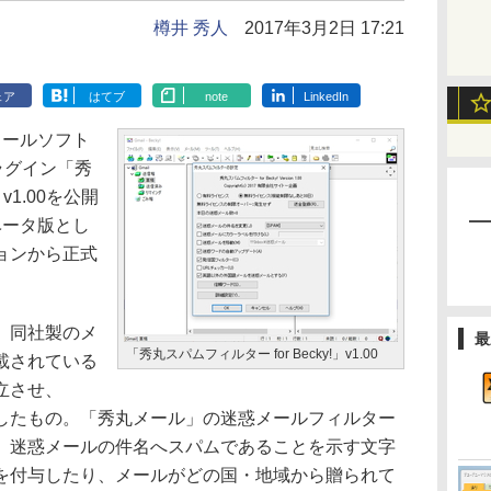
樽井 秀人
2017年3月2日 17:21
ェア
はてブ
note
LinkedIn
ールソフト
用のプラグイン「秀
」v1.00を公開
ベータ版とし
ョンから正式
、同社製のメ
最
「秀丸スパムフィルター for Becky!」v1.00
載されている
立させ、
うにしたもの。「秀丸メール」の迷惑メールフィルター
、迷惑メールの件名へスパムであることを示す文字
を付与したり、メールがどの国・地域から贈られて