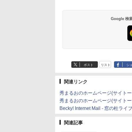
式テキスト 第４版
に優しい、かさばら
HTML & CSSとWeb
シグニチャーエディ
ない、大きな画面で
デザイン入門講座
ション (32GB) 7イン
￥1,766
読みやすい、6週間持
［第2版］
チディスプレイ、明
￥16,980
￥1,292
￥27,980
Google
続バッテリー、6イン
るさ自動調整、色調
チディスプレイ電子
調節ライト、12週間
書籍リーダー、マッ
持続バッテリー、広
チャ、16GB、広告な
告なし、メタリック
し
ブラック
ポスト
リスト
シ
関連リンク
秀まるおのホームページ(サイトー
秀まるおのホームページ(サイトー企画
Becky! Internet Mail - 窓の杜ラ
関連記事