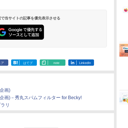
んやさしい 教科書:
Paperwhite (16GB)
思い通りの絵を引き
Colorsoft | 16GBス
ー・カタログ: 本体ハ
Scribe Colorsoft | 11
非エンジニア 初心者
7インチディスプレ
出す プロンプトの言
トレージ、防水、7イ
ードウェア・市販ソフ
インチカラーディスプ
素人 でも安心 使い方
イ、色調調節ライ
葉 AI画像生成シリー
ンチカラーディスプ
トウェアのパーフェク
レイ、64GBストレー
￥99
￥22,980
￥480
￥31,980
￥1,600
￥115,980
 検索で当サイトの記事を優先表示させる
マニュアル AI副業に
ト、12週間持続バッ
ズ (はぴーイラスト
レイ、色調調節ライ
トリストと最新エミュ
ジ、ノート機能搭載、
もコンテンツ作成に
テリー、広告なし、
Labo)
ト、最大8週間持続バ
レータ紹介
明るさ自動調整、色調
もKindle出版にも！
ブラック
ッテリー、広告無
調節ライト、プレミア
非エンジニアのため
し、ブラック (2025
ムペン付き、グラファ
のAIコーディング入
年発売)
イト
門シリーズ
ェア
はてブ
note
LinkedIn
企画)
)－秀丸スパムフィルター for Becky!
イブラリ