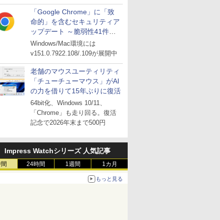
「Google Chrome」に「致
命的」を含むセキュリティア
ップデート ～脆弱性41件に
対処
Windows/Mac環境には
v151.0.7922.108/.109が展開中
老舗のマウスユーティリティ
「チューチューマウス」がAI
の力を借りて15年ぶりに復活
64bit化、Windows 10/11、
「Chrome」も走り回る。復活
記念で2026年末まで500円
Impress Watchシリーズ 人気記事
時間
24時間
1週間
1カ月
もっと見る