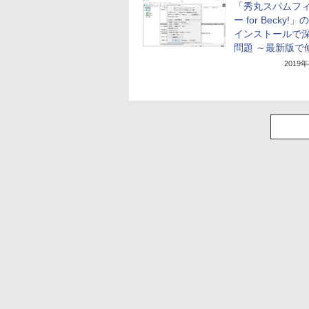
「秀丸スパムフ
ー for Becky!
インストールで
問題 ～最新版で
2019