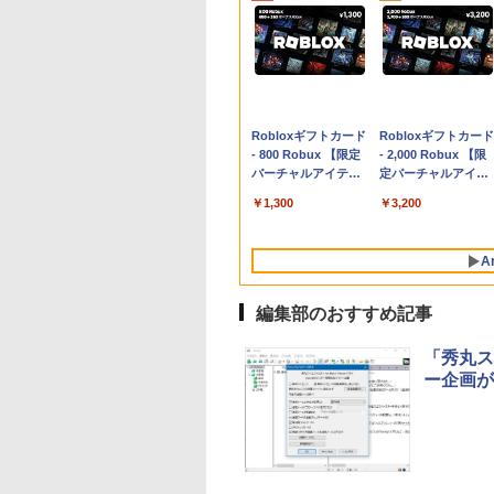
Apple 2026
Robloxギフトカード
tomtoc 360°保護
Robloxギフトカード
MacBook Neo A18
- 800 Robux 【限定
15.6 16インチ パソ
- 2,000 Robux 【限
Proチップ搭載13イ
バーチャルアイテム
ンケース Dell NEC
定バーチャルアイテ
ンチノートブック：
を含む】 【オンライ
Lavie ASUS HP
ムを含む】 【オンラ
￥119,800
￥1,300
￥2,952
￥3,200
AIとApple
ンゲームコード】 ロ
dynabook Lenovo
インゲームコード】
Intelligenceのために
ブロックス | オンラ
対応
ロブロックス | オン
設計、Liquid Retina
インコード版
ラインコード版
A
ディスプレイ、8GB
ユニファイドメモ
リ、256GB SSDスト
編集部のおすすめ記事
レージ、1080p
FaceTime HDカメラ
「秀丸ス
- インディゴ
ー企画が
生成AIパスポート公
Amazon Kindle - 目
1冊ですべて身につ
Kindle Paperwhite