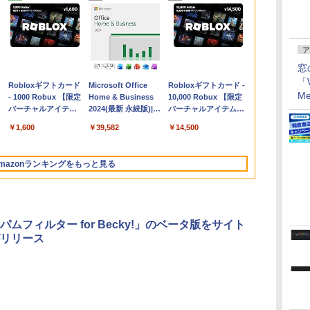
ア
窓
「W
【Amazon.co.jp限
Robloxギフトカード
Apple 2026
Microsoft Office
【Amazon.co.jp限
Robloxギフトカード -
Me
コ
定】 HP ノートパソ
- 1000 Robux 【限定
MacBook Air M5チ
Home & Business
定】ASUS ノートパソ
10,000 Robux 【限定
コン 15-fd 15.6イン
バーチャルアイテム
ップ搭載13インチノ
2024(最新 永続版)|オ
コン Vivobook 15
バーチャルアイテムを
チ 16GBメモリ
を含む】 【オンライ
ートブック：AIと
ンラインコード
M1502NAQ 15.6インチ
含む】 【オンラインゲ
￥129,800
￥1,600
￥261,414
￥39,582
￥109,800
￥14,500
512GB SSD インテ
ンゲームコード】 ロ
Apple
版|Windows11、
AMD Ryzen 7 170 メ
ームコード】 ロブロッ
ル Core 5
ブロックス |オンライ
Intelligence、13.6イ
10/mac対応|PC2台
モリ16GB SSD 512GB
クス | オンラインコー
ンコード版
ンチLiquid Retinaデ
Microsoft 365
ド版
mazonランキングをもっと見る
ィスプレイ、16GB
Personal (24か月版)
ユニファイドメモ
搭載 Windows 11 重量
リ、1TB SSDストレ
1.7kg Wi-Fi 6E クワイ
ージ、12MPセンター
エットブルー
フレームカメラ、日
M1502NAQ-
パムフィルター for Becky!」のベータ版をサイト
本語キーボード、
R7165BUWS
リリース
Touch ID - シルバー
く
ClaudeCode いちば
Amazon Kindle
AIイラスト表現辞典:
Amazon Kindle
FM TOWNS ハイパ
New Amazon Kindle