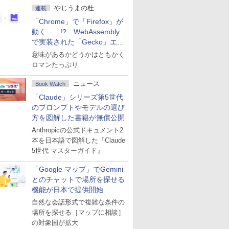
やじうまの杜
連載
「Chrome」で「Firefox」が
動く……!? WebAssembly
で実装された「Gecko」エン
ジン
意味があるかどうかはともかく
ロマンたっぷり
ニュース
Book Watch
「Claude」シリーズ第5世代
のプロンプトやモデルの選び
方を図解した書籍が無償公開
Anthropicの公式ドキュメント2
本を日本語で図解した『Claude
5世代 マスターガイド』
「Google マップ」でGemini
とのチャットで場所を探せる
機能が日本で提供開始
自然な会話形式で複雑な条件の
場所を探せる［マップに相談］
の対象国が拡大