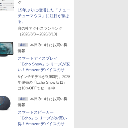
グ
15年ぶりに復活した「チュー
チューマウス」に注目が集ま
る、
窓の杜アクセスランキング
［2026/8/3～2026/8/10]
本日みつけたお買い得
連載
情報
スマートディスプレイ
「Echo Show」シリーズが安
い！Amazonデバイスのサマ
ーセール
5インチモデルが9,980円。2025
年発売の「Echo Show 8/11」
は10％OFFでセール中
本日みつけたお買い得
連載
情報
スマートスピーカー
「Echo」シリーズがお買い
得！Amazonデバイスのサマ