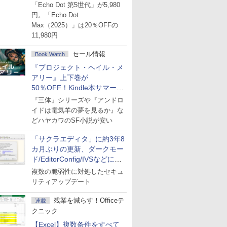
ーセール
「Echo Dot 第5世代」が5,980
円。「Echo Dot
Max（2025）」は20％OFFの
11,980円
セール情報
Book Watch
『プロジェクト・ヘイル・メ
アリー』上下巻が
50％OFF！Kindle本サマーセ
ール第2弾
『三体』シリーズや『アンドロ
イドは電気羊の夢を見るか』な
どハヤカワのSF小説が安い
「サクラエディタ」に約3年8
カ月ぶりの更新、ダークモー
ド/EditorConfig/IVSなどに対
応
複数の脆弱性に対処したセキュ
リティアップデート
残業を減らす！Officeテ
連載
クニック
【Excel】複数条件をすべて