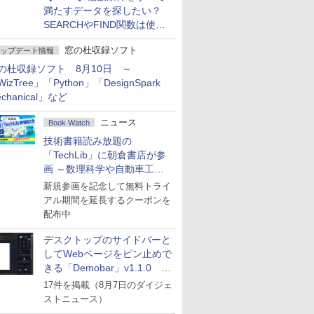
満たすデータを探したい？
SEARCHやFIND関数は使っ
ちゃダメ！
窓の杜収録ソフト
ップデート情報
の杜収録ソフト 8月10日 ～
izTree」「Python」「DesignSpark
chanical」など
ニュース
Book Watch
技術書籍読み放題の
「TechLib」に朝倉書店が参
画 ～数理科学や自動車工学
の専門書を拡充
新規参画を記念して無料トライ
アル期間を延長するクーポンを
配布中
デスクトップのサイドバーと
してWebページをピン止めで
きる「Demobar」v1.1.0 ほ
か
17件を掲載（8月7日のダイジェ
ストニュース）