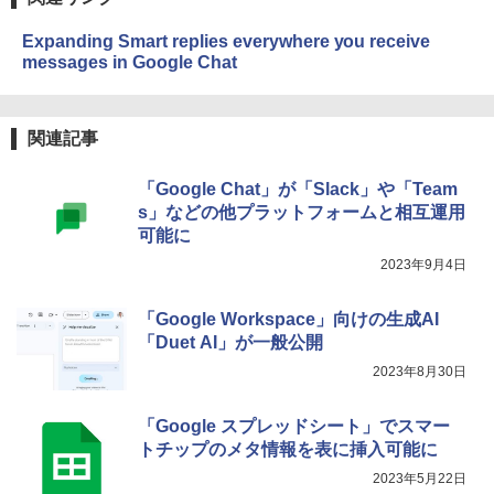
￥27,980
1冊ですべて身につくHTML & CSSとWe
Robloxギフトカード - 2,000 Robux 【限
bデザイン入門講座［第2版］
定バーチャルアイテムを含む】 【オンラ
Expanding Smart replies everywhere you receive
インゲームコード】 ロブロックス | オン
messages in Google Chat
ラインコード版
Amazon Kindle Colorsoft | 16GBストレ
￥1,292
ージ、防水、7インチカラーディスプレ
イ、色調調節ライト、最大8週間持続バッ
￥3,200
テリー、広告無し、ブラック (2025年発
関連記事
売)
FM TOWNS ハイパー・カタログ: 本体ハ
ードウェア・市販ソフトウェアのパーフ
Windows版 | Minecraft (マインクラフ
￥31,980
ェクトリストと最新エミュレータ紹介
「Google Chat」が「Slack」や「Team
ト): Java & Bedrock Edition | オンライ
ンコード版
s」などの他プラットフォームと相互運用
￥1,600
可能に
New Amazon Kindle Scribe Colorsoft |
￥3,600
11インチカラーディスプレイ、64GBスト
2023年9月4日
レージ、ノート機能搭載、明るさ自動調
整、色調調節ライト、プレミアムペン付
「Google Workspace」向けの生成AI
き、グラファイト
「Duet AI」が一般公開
￥115,980
2023年8月30日
「Google スプレッドシート」でスマー
トチップのメタ情報を表に挿入可能に
2023年5月22日