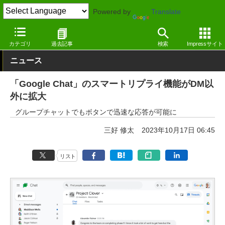
Powered by
Translate
窓の杜
オフィス・ドキュメント
オフィス
Windows
カテゴリ
過去記事
検索
Impressサイト
ニュース
「Google Chat」のスマートリプライ機能がDM以
外に拡大
グループチャットでもボタンで迅速な応答が可能に
三好 修太
2023年10月17日 06:45
リスト