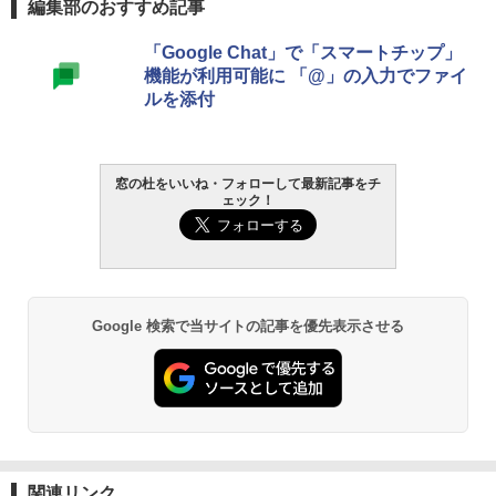
編集部のおすすめ記事
Robloxギフトカード - 800 Robux 【限
生成AIパスポート公式テキスト 第４版
Amazon Kindle Paperwhite (16GB) 7イ
「Google Chat」で「スマートチップ」
定バーチャルアイテムを含む】 【オンラ
ンチディスプレイ、色調調節ライト、12
機能が利用可能に 「@」の入力でファイ
インゲームコード】 ロブロックス | オン
週間持続バッテリー、広告なし、ブラッ
￥1,766
ルを添付
ラインコード版
ク
￥1,300
￥22,980
AIイラスト表現辞典: 思い通りの絵を引き
窓の杜をいいね・フォローして最新記事をチ
ェック！
出す プロンプトの言葉 AI画像生成シリー
Robloxギフトカード - 1000 Robux 【限
Amazon Kindle - 目に優しい、かさばら
ズ (はぴーイラストLabo)
定バーチャルアイテムを含む】 【オンラ
ない、大きな画面で読みやすい、6週間持
インゲームコード】 ロブロックス |オン
続バッテリー、6インチディスプレイ電子
ラインコード版
書籍リーダー、ブラック、16GB、広告な
￥480
し
￥1,600
￥16,980
ClaudeCode いちばんやさしい 教科書:
Google 検索で当サイトの記事を優先表示させる
非エンジニア 初心者 素人 でも安心 使い
方 マニュアル AI副業にもコンテンツ作成
Microsoft Office Home & Business 202
にもKindle出版にも！ 非エンジニアのた
4(最新 永続版)|オンラインコード版|Wind
Kindle Paperwhite シグニチャーエディ
めのAIコーディング入門シリーズ
ows11、10/mac対応|PC2台
ション (32GB) 7インチディスプレイ、明
るさ自動調整、色調調節ライト、12週間
持続バッテリー、広告なし、メタリック
￥99
￥39,582
ブラック
関連リンク