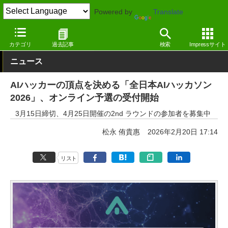
Powered by
Translate
窓の杜
生成AI
その他
カテゴリ
過去記事
検索
Impressサイト
ニュース
AIハッカーの頂点を決める「全日本AIハッカソン
2026」、オンライン予選の受付開始
3月15日締切、4月25日開催の2nd ラウンドの参加者を募集中
松永 侑貴惠
2026年2月20日 17:14
リスト