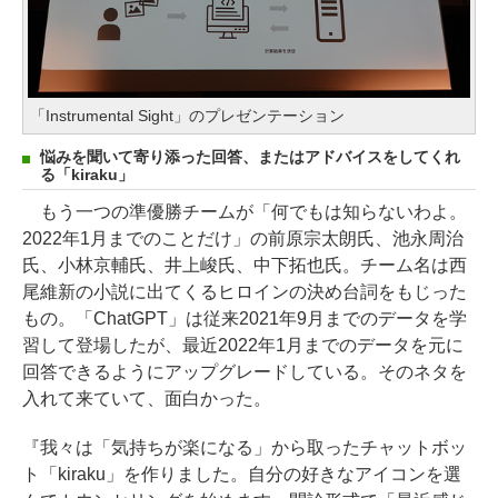
「Instrumental Sight」のプレゼンテーション
悩みを聞いて寄り添った回答、またはアドバイスをしてくれ
る「kiraku」
もう一つの準優勝チームが「何でもは知らないわよ。
2022年1月までのことだけ」の前原宗太朗氏、池永周治
氏、小林京輔氏、井上峻氏、中下拓也氏。チーム名は西
尾維新の小説に出てくるヒロインの決め台詞をもじった
もの。「ChatGPT」は従来2021年9月までのデータを学
習して登場したが、最近2022年1月までのデータを元に
回答できるようにアップグレードしている。そのネタを
入れて来ていて、面白かった。
『我々は「気持ちが楽になる」から取ったチャットボッ
ト「kiraku」を作りました。自分の好きなアイコンを選