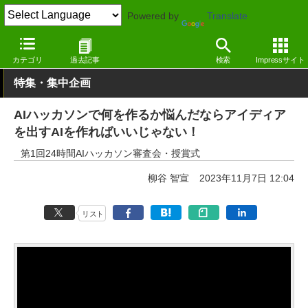
Powered by
Translate
窓の杜
ジェネレーティブAI
業界動向
カテゴリ
過去記事
検索
Impressサイト
特集・集中企画
AIハッカソンで何を作るか悩んだならアイディア
を出すAIを作ればいいじゃない！
第1回24時間AIハッカソン審査会・授賞式
柳谷 智宣
2023年11月7日 12:04
リスト