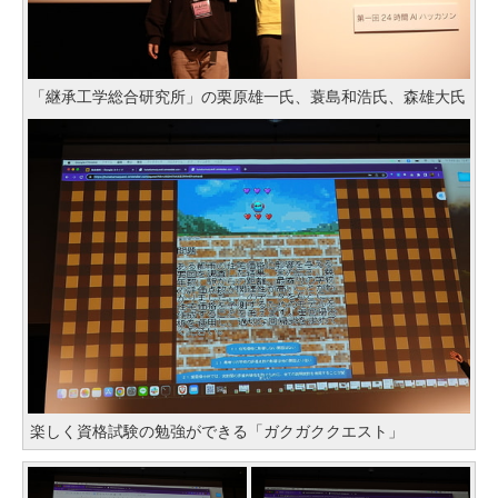
「継承工学総合研究所」の栗原雄一氏、蓑島和浩氏、森雄大氏
楽しく資格試験の勉強ができる「ガクガククエスト」