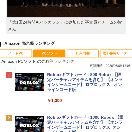
「第1回24時間AIハッカソン」に参加した審査員とチームの皆
さん
Amazon 売れ筋ランキング
ノートPC
PCソフト
IT入門書
電子書籍リーダー
Amazon PCソフト の売れ筋ランキング
更新日時：2026/08/09 12:05
Apple 2026 MacBook Neo A18 Proチッ
Robloxギフトカード - 800 Robux 【限
プ搭載13インチノートブック：AIとAppl
定バーチャルアイテムを含む】 【オンラ
e Intelligenceのために設計、Liquid Ret
インゲームコード】 ロブロックス | オン
inaディスプレイ、8GBユニファイドメモ
ラインコード版
リ、256GB SSDストレージ、1080p Fac
eTime HDカメラ - インディゴ
￥1,300
￥119,800
Robloxギフトカード - 1000 Robux 【限
定バーチャルアイテムを含む】 【オンラ
tomtoc 360°保護 15.6 16インチ パソコ
インゲームコード】 ロブロックス |オン