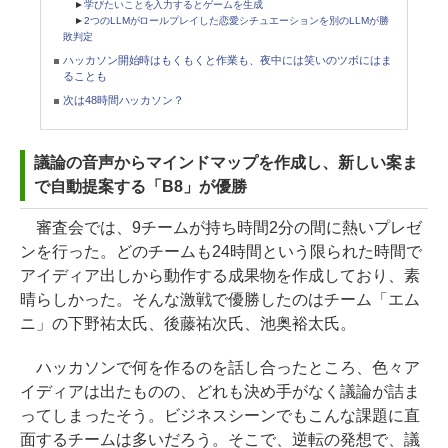
►
学びたいことを入力するとゲームを生成
►
2つのLLMがロールプレイした恋愛シチュエーションを別のLLMが勝
敗判定
ハッカソン開始時はもくもくと作業も、夜中には笑いのツボにはま
ることも
次は48時間ハッカソン？
議論の音声からマインドマップを作成し、新しい案ま
で自動提案する「B8」が優勝
審査会では、9チームが持ち時間2分の間に熱いプレゼ
ンを行った。どのチームも24時間という限られた時間で
アイディア出しから動作する成果物を作成しており、素
晴らしかった。そんな激戦で優勝したのはチーム「エム
ニ」の下野祐太氏、後藤祐次氏、池奥裕太氏。
ハッカソンで何を作るのを話し合ったところ、色々ア
イディアは出たものの、どれも決め手がなく議論が詰ま
ってしまったそう。ビジネスシーンでもこんな課題に直
面するチームは多いだろう。そこで、逆転の発想で、議