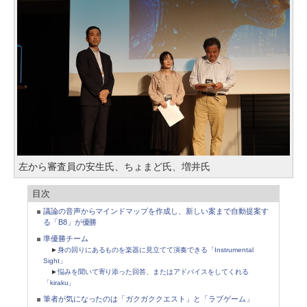
左から審査員の安生氏、ちょまど氏、増井氏
目次
議論の音声からマインドマップを作成し、新しい案まで自動提案す
る「B8」が優勝
準優勝チーム
►
身の回りにあるものを楽器に見立てて演奏できる「Instrumental
Sight」
►
悩みを聞いて寄り添った回答、またはアドバイスをしてくれる
「kiraku」
筆者が気になったのは「ガクガククエスト」と「ラブゲーム」