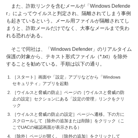
また、詐欺リンクを含むメールが「Windows Defende
r」によってウイルスと判定され、隔離されてしまう事例
も起きているという。メール用ファイルが隔離されてし
まうと、詐欺メールだけでなく、大事なメールまで失わ
れる恐れがある。
そこで同社は、「Windows Defender」のリアルタイム
保護の対象から、テキスト形式ファイル（*.txt）を除外
することを勧めている。手順は以下の通り。
［スタート］画面や「設定」アプリなどから「Windows
セキュリティ」アプリを起動
［ウイルスと脅威の防止］ページの［ウイルスと脅威の防
止の設定］セクションにある「設定の管理」リンクをクリ
ック
［ウイルスと脅威の防止の設定］ページへ遷移。下の方に
スクロールして［除外の追加または削除］をクリック（こ
こでUACの確認画面が表示される）
［除外］ページが開く。［除外の追加］をクリックして