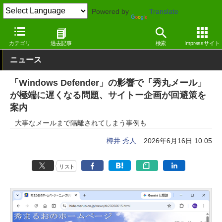
Powered by
Translate
窓の杜
インターネット
メール
Windows
カテゴリ
過去記事
検索
Impressサイト
ニュース
「Windows Defender」の影響で「秀丸メール」
が極端に遅くなる問題、サイトー企画が回避策を
案内
大事なメールまで隔離されてしまう事例も
樽井 秀人
2026年6月16日 10:05
リスト