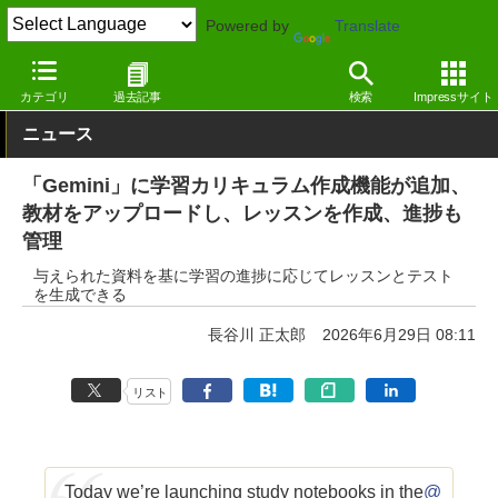
Powered by
Translate
窓の杜
生成AI
Gemini
カテゴリ
過去記事
検索
Impressサイト
ニュース
「Gemini」に学習カリキュラム作成機能が追加、
教材をアップロードし、レッスンを作成、進捗も
管理
与えられた資料を基に学習の進捗に応じてレッスンとテスト
を生成できる
長谷川 正太郎
2026年6月29日 08:11
リスト
Today we’re launching study notebooks in the
@