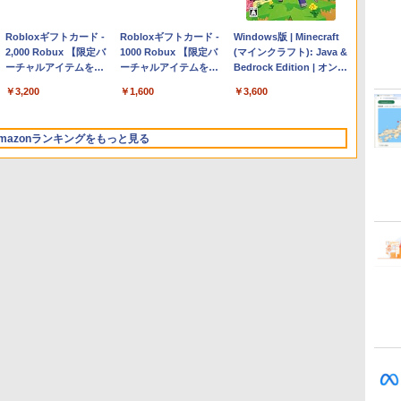
Apple 2026 MacBook
Robloxギフトカード -
【Amazon.co.jp限定】
Robloxギフトカード -
FMV ノートパソコン
Windows版 | Minecraft
Air M5チップ搭載13イ
2,000 Robux 【限定バ
HP ノートパソコン 15-
1000 Robux 【限定バ
WE1-K3 (MS 365
(マインクラフト): Java &
ンチノートブック：AI
ーチャルアイテムを含
fd 15.6インチ 16GBメ
ーチャルアイテムを含
Personal/Copilotキー搭
Bedrock Edition | オンラ
とApple Intelligence、
む】 【オンラインゲー
モリ 512GB SSD イン
む】 【オンラインゲー
載/Win 11/15.6型/Core
インコード版
￥298,901
￥3,200
￥129,800
￥1,600
￥139,880
￥3,600
13.6インチLiquid
ムコード】 ロブロック
テル Core 5
ムコード】 ロブロック
i5/16GB/SSD 512GB/ホ
Retinaディスプレイ、
ス | オンラインコード
ス |オンラインコード版
ワイト)
24GBユニファイドメモ
版
FMVWK3E15W_AZ
mazonランキングをもっと見る
リ、1TB SSDストレー
ジ、12MPセンターフレ
ームカメラ、日本語キ
ーボード、Touch ID -
ミッドナイト
ClaudeCode いちばん
Kindle Paperwhite シ
1冊ですべて身につく
Amazon Kindle
FM TOWNS ハイパー・
New Amazon Kindle
やさしい 教科書: 非エ
グニチャーエディショ
HTML & CSSとWebデ
Colorsoft | 16GBスト
カタログ: 本体ハードウ
Scribe Colorsoft | 11イ
ンジニア 初心者 素人
ン (32GB) 7インチディ
ザイン入門講座［第2
レージ、防水、7インチ
ェア・市販ソフトウェア
ンチカラーディスプレ
でも安心 使い方 マニュ
スプレイ、明るさ自動
版］
カラーディスプレイ、
のパーフェクトリストと
イ、64GBストレージ、
￥99
￥27,980
￥2,326
￥31,980
￥1,600
￥115,980
アル AI副業にもコンテ
調整、色調調節ライ
色調調節ライト、最大8
最新エミュレータ紹介
ノート機能搭載、明るさ
ンツ作成にもKindle出
ト、12週間持続バッテ
週間持続バッテリー、
自動調整、色調調節ライ