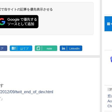
 検索で当サイトの記事を優先表示させる
ェア
はてブ
note
LinkedIn
ます
ア
s/2012/09/twit_end_of_dev.html
窓
r」
Ac
C