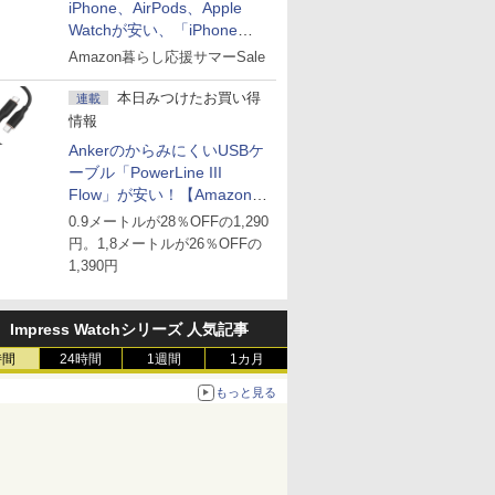
iPhone、AirPods、Apple
Watchが安い、「iPhone
Air」256GB版が139,800円な
Amazon暮らし応援サマーSale
ど
本日みつけたお買い得
連載
情報
AnkerのからみにくいUSBケ
ーブル「PowerLine III
Flow」が安い！【Amazon暮
らし応援サマーSale】
0.9メートルが28％OFFの1,290
円。1,8メートルが26％OFFの
1,390円
Impress Watchシリーズ 人気記事
時間
24時間
1週間
1カ月
もっと見る