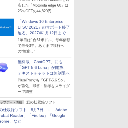
応した「Motorola edge 60」は
25％OFFの44,820円
「Windows 10 Enterprise
LTSC 2021」のサポート終了
迫る、2027年1月12日まで
～ESUは9月1日から販売
1年目は1台61米ドル、毎年倍額
で最長3年。あくまで移行へ
の“橋渡し”
無料版「ChatGPT」にも
「GPT-5.6 Luna」が開放、
テキストチャットは無制限へ
Plus/Proでも「GPT-5.6 Sol」
が強化、即答・熟考をスライダ
ーで調整
窓の杜収録ソフト
ップデート情報
の杜収録ソフト 8月7日 ～「Adobe
robat Reader」「Firefox」「Google
hrome」など