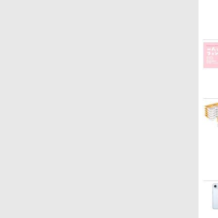
版にも！ 非エンジニア
リー、広告なし、メタ
広告無し、ブラック
ト、プレミアムペン付
のためのAIコーディン
リックブラック
(2025年発売)
き、グラファイト
グ入門シリーズ