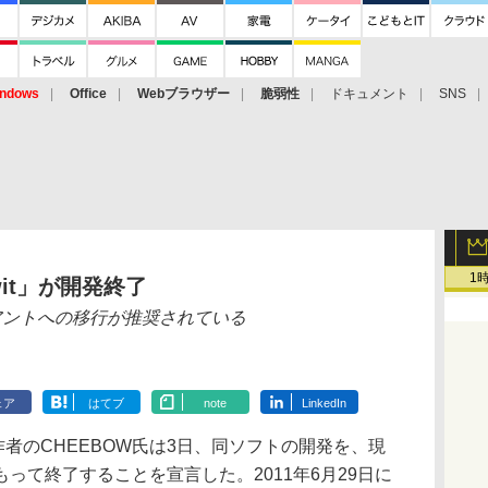
ndows
Office
Webブラウザー
脆弱性
ドキュメント
SNS
1
wit」が開発終了
ライアントへの移行が推奨されている
ェア
はてブ
note
LinkedIn
t」作者のCHEEBOW氏は3日、同ソフトの開発を、現
って終了することを宣言した。2011年6月29日に