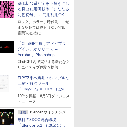
築地初号系活字を下敷きにし
た見出し用明朝体「したたる
明朝初号」 ～商用利用OK
ロック、ホラー、時代劇……端
正な明朝では物足りない“強い
言葉”のために
「ChatGPT向けアドビプラ
グイン」がリリース ～
Acrobat、Photoshop、
Premiereなどの機能を1つの
ChatGPT内で完結する新たなク
プラグインに統合
リエイティブ体験を提供
ZIP/7Z形式専用のシンプルな
圧縮・解凍ツール
「OnlyZIP」v1.018 ほか
19件を掲載（8月6日ダイジェス
トニュース）
Blender ウォッチング
連載
無料の3DCG統合環境
「Blender 5.2」は紙のよう