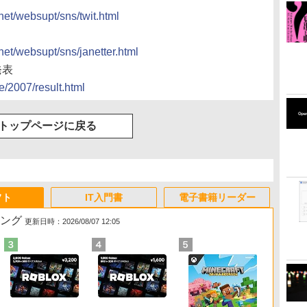
inet/websupt/sns/twit.html
inet/websupt/sns/janetter.html
発表
ze/2007/result.html
トップページに戻る
フト
IT入門書
電子書籍リーダー
キング
更新日時：2026/08/07 12:05