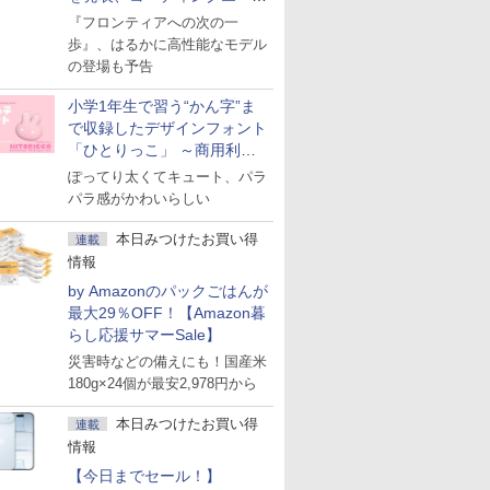
ェント「Muse Code」も
『フロンティアへの次の一
歩』、はるかに高性能なモデル
の登場も予告
小学1年生で習う“かん字”ま
で収録したデザインフォント
「ひとりっこ」 ～商用利用
OK
ぽってり太くてキュート、パラ
パラ感がかわいらしい
本日みつけたお買い得
連載
情報
by Amazonのパックごはんが
最大29％OFF！【Amazon暮
らし応援サマーSale】
災害時などの備えにも！国産米
180g×24個が最安2,978円から
本日みつけたお買い得
連載
情報
【今日までセール！】