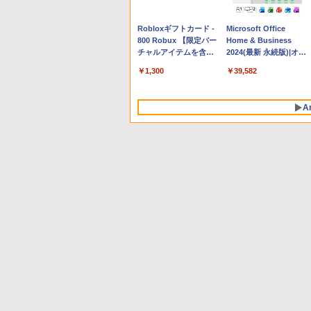
Apple 2026 MacBook
Robloxギフトカード -
tomtoc 360°保護 15.6
Microsoft Office
Neo A18 Proチップ搭
800 Robux 【限定バー
16インチ パソコンケー
Home & Business
載13インチノートブッ
チャルアイテムを含
ス Dell NEC Lavie
2024(最新 永続版)|オン
ク：AIとApple
む】 【オンラインゲー
ASUS HP dynabook
ラインコード
￥162,598
￥1,300
￥2,952
￥39,582
Intelligence、Liquid
ムコード】 ロブロック
Lenovo対応
版|Windows11、
Retinaディスプレイ、
ス | オンラインコード
10/mac対応|PC2台
8GBメモリ、512GB
版
A
SSD、1080p FaceTime
HDカメラ、Touch ID -
インディゴ + 3年延長
AppleCare+ for 13イン
チMacBook Neo(A18
Pro)|ダウンロード版
生成AIパスポート公式
Amazon Kindle
AIイラスト表現辞典: 思
Amazon Kindle - 目に
テキスト 第４版
Paperwhite (16GB) 7
い通りの絵を引き出す
優しい、かさばらな
インチディスプレイ、
プロンプトの言葉 AI画
い、大きな画面で読み
￥1,766
色調調節ライト、12週
像生成シリーズ (はぴー
やすい、6週間持続バッ
￥22,980
￥480
￥16,980
間持続バッテリー、広
イラストLabo)
テリー、6インチディス
告なし、ブラック
プレイ電子書籍リーダ