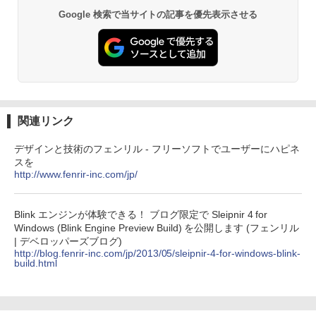
￥27,980
非エンジニア 初心者 素人 でも安心 使い
Google 検索で当サイトの記事を優先表示させる
方 マニュアル AI副業にもコンテンツ作成
Robloxギフトカード - 2,000 Robux 【限
にもKindle出版にも！ 非エンジニアのた
定バーチャルアイテムを含む】 【オンラ
めのAIコーディング入門シリーズ
インゲームコード】 ロブロックス | オン
Amazon Kindle Paperwhite (16GB) 7イ
ラインコード版
ンチディスプレイ、色調調節ライト、12
￥99
週間持続バッテリー、広告なし、ブラッ
ク
￥3,200
￥22,980
AIイラスト表現辞典: 思い通りの絵を引き
出す プロンプトの言葉 AI画像生成シリー
関連リンク
Microsoft Office Home & Business 202
ズ (はぴーイラストLabo)
4(最新 永続版)|オンラインコード版|Wind
ows11、10/mac対応|PC2台
Amazon Kindle Colorsoft | 16GBストレ
デザインと技術のフェンリル - フリーソフトでユーザーにハピネ
￥480
ージ、防水、7インチカラーディスプレ
スを
イ、色調調節ライト、最大8週間持続バッ
￥39,582
http://www.fenrir-inc.com/jp/
テリー、広告無し、ブラック (2025年発
売)
FM TOWNS ハイパー・カタログ: 本体ハ
ードウェア・市販ソフトウェアのパーフ
Windows版 | Minecraft (マインクラフ
Blink エンジンが体験できる！ ブログ限定で Sleipnir 4 for
￥31,980
ェクトリストと最新エミュレータ紹介
ト): Java & Bedrock Edition | オンライ
Windows (Blink Engine Preview Build) を公開します (フェンリル
ンコード版
| デベロッパーズブログ)
￥1,600
http://blog.fenrir-inc.com/jp/2013/05/sleipnir-4-for-windows-blink-
New Amazon Kindle Scribe Colorsoft |
￥3,600
build.html
11インチカラーディスプレイ、64GBスト
レージ、ノート機能搭載、明るさ自動調
整、色調調節ライト、プレミアムペン付
き、グラファイト