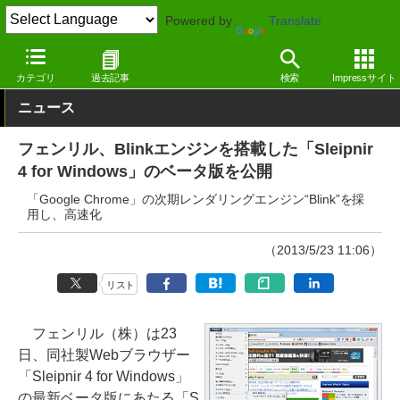
Powered by
Translate
窓の杜
インターネット
Webブラウザー
Windows
カテゴリ
過去記事
検索
Impressサイト
ニュース
フェンリル、Blinkエンジンを搭載した「Sleipnir
4 for Windows」のベータ版を公開
「Google Chrome」の次期レンダリングエンジン“Blink”を採
用し、高速化
（2013/5/23 11:06）
リスト
フェンリル（株）は23
日、同社製Webブラウザー
「Sleipnir 4 for Windows」
の最新ベータ版にあたる「S