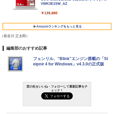
VWK3E15W_AZ
￥139,880
Amazonランキングをもっと見る
（長谷川 正太郎）
Robloxギフトカード - 800 Robux 【限
生成AIパスポート公式テキスト 第４版
Amazon Kindle - 目に優しい、かさばら
編集部のおすすめ記事
定バーチャルアイテムを含む】 【オンラ
ない、大きな画面で読みやすい、6週間持
インゲームコード】 ロブロックス | オン
続バッテリー、6インチディスプレイ電子
￥1,766
フェンリル、“Blink”エンジン搭載の「Sl
ラインコード版
書籍リーダー、マッチャ、16GB、広告な
eipnir 4 for Windows」v4.3.0の正式版
し
￥1,300
￥16,980
1冊ですべて身につくHTML & CSSとWe
bデザイン入門講座［第2版］
Robloxギフトカード - 1000 Robux 【限
窓の杜をいいね・フォローして最新記事をチ
定バーチャルアイテムを含む】 【オンラ
Kindle Paperwhite シグニチャーエディ
ェック！
インゲームコード】 ロブロックス |オン
ション (32GB) 7インチディスプレイ、明
￥1,292
ラインコード版
るさ自動調整、色調調節ライト、12週間
持続バッテリー、広告なし、メタリック
ブラック
￥1,600
ClaudeCode いちばんやさしい 教科書: