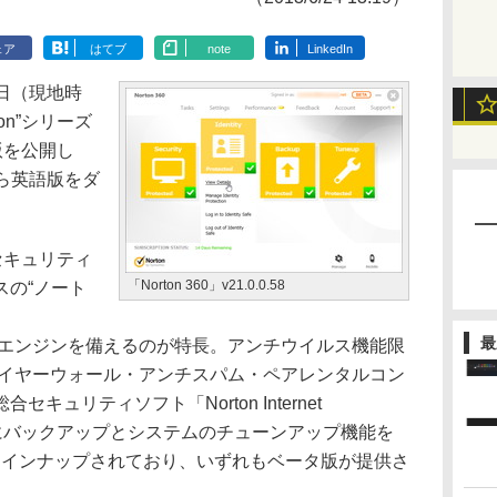
ェア
はてブ
note
LinkedIn
は21日（現地時
on”シリーズ
版を公開し
ら英語版をダ
のセキュリティ
「Norton 360」v21.0.0.58
スの“ノート
最
保護エンジンを備えるのが特長。アンチウイルス機能限
us」、ファイヤーウォール・アンチスパム・ペアレンタルコン
ュリティソフト「Norton Internet
機能にバックアップとシステムのチューンアップ機能を
3つがラインナップされており、いずれもベータ版が提供さ