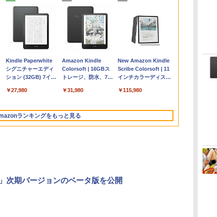
Apple 2026
Microsoft Office
ClaudeCode いちば
Kindle Paperwhite
【Amazon.co.jp限
Robloxギフトカード
1冊ですべて身につく
Amazon Kindle
FMV ノートパソコン
Windows版 |
FM TOWNS ハイパ
New Amazon Kindle
コ
定
MacBook Air M5チ
Home & Business
んやさしい 教科書:
シグニチャーエディ
定】 HP ノートパソ
- 2,000 Robux 【限
HTML & CSSとWeb
Colorsoft | 16GBス
WE1-K3 (MS 365
Minecraft (マインクラ
ー・カタログ: 本体ハ
Scribe Colorsoft | 11
ップ搭載13インチノ
2024(最新 永続版)|オ
非エンジニア 初心者
ション (32GB) 7イン
コン 15-fd 15.6イン
定バーチャルアイテ
デザイン入門講座
トレージ、防水、7イ
Personal/Copilotキー
フト): Java & Bedrock
ードウェア・市販ソフ
インチカラーディスプ
持
ートブック：AIと
ンラインコード
素人 でも安心 使い方
チディスプレイ、明
チ 16GBメモリ
ムを含む】 【オンラ
［第2版］
ンチカラーディスプ
搭載/Win 11/15.6
Edition | オンラインコ
トウェアのパーフェク
レイ、64GBストレー
￥278,800
￥39,582
￥99
￥27,980
￥129,800
￥3,200
￥1,292
￥31,980
￥139,880
￥3,600
￥1,600
￥115,980
ン
Apple Intelligence、
版|Windows11、
マニュアル AI副業に
るさ自動調整、色調
512GB SSD インテ
インゲームコード】
レイ、色調調節ライ
型/Core i5/16GB/SSD
ード版
トリストと最新エミュ
ジ、ノート機能搭載、
イ
13.6インチLiquid
10/mac対応|PC2台
もコンテンツ作成に
調節ライト、12週間
ル Core 5
ロブロックス | オン
ト、最大8週間持続バ
512GB/ホワイト)
レータ紹介
明るさ自動調整、色調
Retinaディスプレ
もKindle出版にも！
持続バッテリー、広
ラインコード版
ッテリー、広告無
FMVWK3E15W_AZ
調節ライト、プレミア
mazonランキングをもっと見る
な
イ、16GBユニファイ
非エンジニアのため
告なし、メタリック
し、ブラック (2025
ムペン付き、グラファ
ドメモリ、1TB SSD
のAIコーディング入
ブラック
年発売)
イト
ストレージ、12MPセ
門シリーズ
ンターフレームカメ
ラ、日本語キーボー
ド、Touch ID - ミッ
ドナイト
0」次期バージョンのベータ版を公開