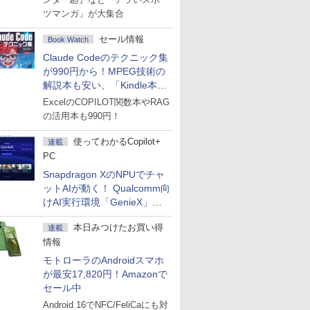
ツマンガ」が大集合
セール情報
Book Watch
Claude Codeのテクニック集
が990円から！MPEG技術の
解説本も安い、「Kindle本サ
マーセール」第2弾開始！
ExcelのCOPILOT関数本やRAG
の活用本も990円！
使ってわかるCopilot+
連載
PC
Snapdragon XのNPUでチャ
ットAIが動く！ Qualcomm向
けAI実行環境「GenieX」を
試してみた
本日みつけたお買い得
連載
情報
モトローラのAndroidスマホ
が最安17,820円！Amazonで
セール中
Android 16でNFC/FeliCaにも対