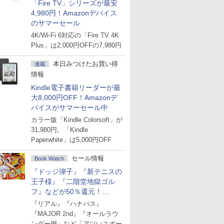
「Fire TV」シリーズが最安
4,980円！Amazonデバイス
のサマーセール
4K/Wi-Fi 6対応の「Fire TV 4K
Plus」は2,000円OFFの7,980円
本日みつけたお買い得
連載
情報
Kindle電子書籍リーダーが最
大8,000円OFF！Amazonデ
バイスがサマーセール中
カラー版「Kindle Colorsoft」が
31,980円。「Kindle
Paperwhite」は5,000円OFF
セール情報
Book Watch
『ドッジ弾子』『新テニスの
王子様』『二階堂地獄ゴル
フ』などが50％還元！
Amazonマンガ週末セール
『リアル』『ハナバス』
『MAJOR 2nd』『オールラウ
ンダー廻』など「アツいスポー