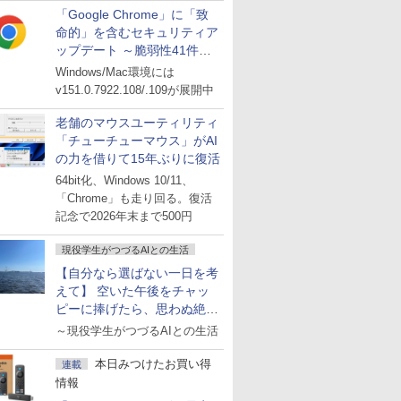
「Google Chrome」に「致
命的」を含むセキュリティア
ップデート ～脆弱性41件に
対処
Windows/Mac環境には
v151.0.7922.108/.109が展開中
老舗のマウスユーティリティ
「チューチューマウス」がAI
の力を借りて15年ぶりに復活
64bit化、Windows 10/11、
「Chrome」も走り回る。復活
記念で2026年末まで500円
現役学生がつづるAIとの生活
【自分なら選ばない一日を考
えて】 空いた午後をチャッ
ピーに捧げたら、思わぬ絶景
に出会った話
～現役学生がつづるAIとの生活
本日みつけたお買い得
連載
情報