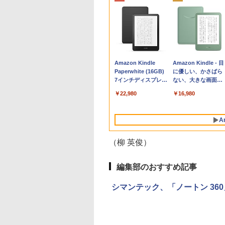
Apple 2026
Robloxギフトカード
生成AIパスポート公
Amazon Kindle
tomtoc 360°保護
Robloxギフトカード
AIイラスト表現辞典:
Amazon Kindle - 目
MacBook Neo A18
- 800 Robux 【限定
式テキスト 第４版
Paperwhite (16GB)
15.6 16インチ パソ
- 1000 Robux 【限
思い通りの絵を引き
に優しい、かさばら
Proチップ搭載13イ
バーチャルアイテム
7インチディスプレ
ンケース Dell NEC
バーチャルアイテム
出す プロンプトの言
ない、大きな画面で
￥1,766
ンチノートブック：
を含む】 【オンライ
イ、色調調節ライ
Lavie ASUS HP
を含む】 【オンライ
葉 AI画像生成シリー
読みやすい、6週間
￥131,111
￥1,300
￥22,980
￥2,952
￥1,600
￥480
￥16,980
AIとApple
ンゲームコード】 ロ
ト、12週間持続バッ
dynabook Lenovo
ンゲームコード】 ロ
ズ (はぴーイラスト
続バッテリー、6イ
Intelligenceのために
ブロックス | オンラ
テリー、広告なし、
対応
ブロックス |オンラ
Labo)
チディスプレイ電子
設計、Liquid Retina
インコード版
ブラック
ンコード版
書籍リーダー、マッ
A
ディスプレイ、8GB
チャ、16GB、広告
ユニファイドメモ
し
リ、512GB SSDスト
（柳 英俊）
レージ、1080p
FaceTime HDカメ
ラ、Touch ID - シル
編集部のおすすめ記事
バー
シマンテック、「ノートン 36