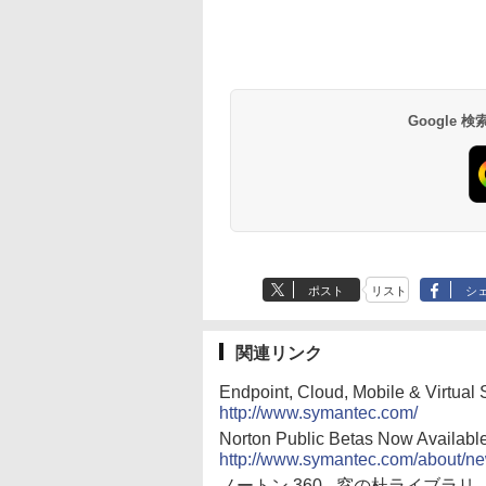
Google
ポスト
リスト
シ
関連リンク
Endpoint, Cloud, Mobile & Virtual 
http://www.symantec.com/
Norton Public Betas Now Availabl
http://www.symantec.com/about/ne
ノートン 360 - 窓の杜ライブラリ