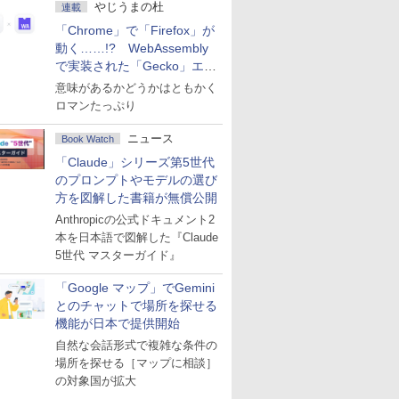
やじうまの杜
連載
「Chrome」で「Firefox」が
動く……!? WebAssembly
で実装された「Gecko」エン
ジン
意味があるかどうかはともかく
ロマンたっぷり
ニュース
Book Watch
「Claude」シリーズ第5世代
のプロンプトやモデルの選び
方を図解した書籍が無償公開
Anthropicの公式ドキュメント2
本を日本語で図解した『Claude
5世代 マスターガイド』
「Google マップ」でGemini
とのチャットで場所を探せる
機能が日本で提供開始
自然な会話形式で複雑な条件の
場所を探せる［マップに相談］
の対象国が拡大