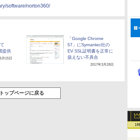
rary/software/norton360/
、
「Google Chrome
して
57」にSymantec社の
償提供
EV SSL証明書を正常に
扱えない不具合
年5月15日
2017年3月28日
トップページに戻る
1