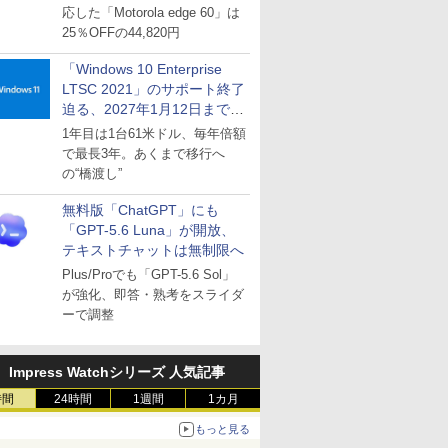
応した「Motorola edge 60」は
25％OFFの44,820円
「Windows 10 Enterprise
LTSC 2021」のサポート終了
迫る、2027年1月12日まで
～ESUは9月1日から販売
1年目は1台61米ドル、毎年倍額
で最長3年。あくまで移行へ
の“橋渡し”
無料版「ChatGPT」にも
「GPT-5.6 Luna」が開放、
テキストチャットは無制限へ
Plus/Proでも「GPT-5.6 Sol」
が強化、即答・熟考をスライダ
ーで調整
Impress Watchシリーズ 人気記事
時間
24時間
1週間
1カ月
もっと見る