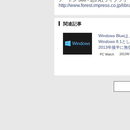
http://www.forest.impress.co.jp/lib
関連記事
Windows Blueは
Windows 8.1と
2013年後半に無
2013
PC Watch