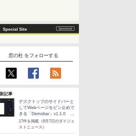
Special Site
窓の杜 をフォローする
新記事
デスクトップのサイドバーと
してWebページをピン止めで
きる「Demobar」v1.1.0 ほ
か
17件を掲載（8月7日のダイジェ
ストニュース）