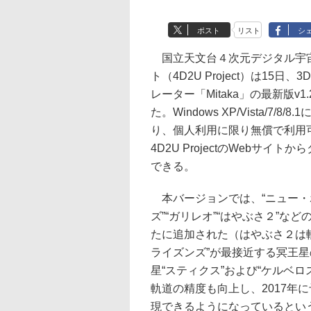
ポスト
リスト
シ
国立天文台４次元デジタル宇
ト（4D2U Project）は15日、
レーター「Mitaka」の最新版v1.
た。Windows XP/Vista/7/8/
り、個人利用に限り無償で利用
4D2U ProjectのWebサイト
できる。
本バージョンでは、“ニュー・
ズ”“ガリレオ”“はやぶさ２”な
たに追加された（はやぶさ２は
ライズンズ”が最接近する冥王
星“スティクス”および“ケルベ
軌道の精度も向上し、2017年
現できるようになっているとい