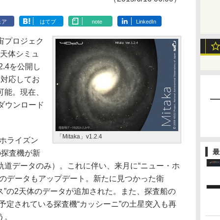
ェア
はてブ
note
LinkedIn
宙プロジェク
3D天体シミュ
2.4を公開し
8.1に対応してお
可能。現在、
からダウンロード
「Mitaka」v1.2.4
ホライズン
最
どの探査機が新
軌道データのみ）。これに伴い、来月に“ニュー・ホ
星のデータもアップデート。新たに見つかった衛
ロス”の2天体のデータが追加された。また、探査船の
に予定されている探査機“カッシーニ”の土星突入も再
う。