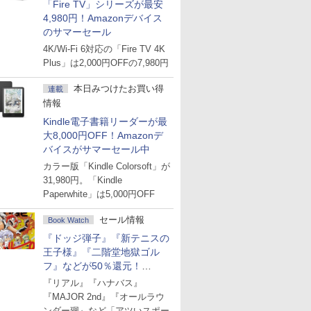
「Fire TV」シリーズが最安
4,980円！Amazonデバイス
のサマーセール
4K/Wi-Fi 6対応の「Fire TV 4K
Plus」は2,000円OFFの7,980円
本日みつけたお買い得
連載
情報
Kindle電子書籍リーダーが最
大8,000円OFF！Amazonデ
バイスがサマーセール中
カラー版「Kindle Colorsoft」が
31,980円。「Kindle
Paperwhite」は5,000円OFF
セール情報
Book Watch
『ドッジ弾子』『新テニスの
王子様』『二階堂地獄ゴル
フ』などが50％還元！
Amazonマンガ週末セール
『リアル』『ハナバス』
『MAJOR 2nd』『オールラウ
ンダー廻』など「アツいスポー