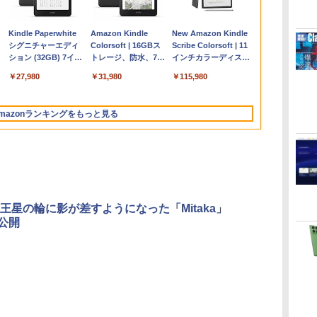
Apple 2026
Robloxギフトカード
ClaudeCode いちば
Kindle Paperwhite
【Amazon.co.jp限
Robloxギフトカード
1冊ですべて身につく
Amazon Kindle
FMV ノートパソコン
Windows版 |
FM TOWNS ハイパ
New Amazon Kindle
コ
MacBook Air M5チ
- 2,000 Robux 【限
んやさしい 教科書:
シグニチャーエディ
定】 HP ノートパソ
- 1000 Robux 【限定
HTML & CSSとWeb
Colorsoft | 16GBス
WE1-K3 (MS 365
Minecraft (マインクラ
ー・カタログ: 本体ハ
Scribe Colorsoft | 11
ップ搭載13インチノ
定バーチャルアイテ
非エンジニア 初心者
ション (32GB) 7イン
コン 15-fd 15.6イン
バーチャルアイテム
デザイン入門講座
トレージ、防水、7イ
Personal/Copilotキー
フト): Java & Bedrock
ードウェア・市販ソフ
インチカラーディスプ
持
ートブック：AIと
ムを含む】 【オンラ
素人 でも安心 使い方
チディスプレイ、明
チ 16GBメモリ
を含む】 【オンライ
［第2版］
ンチカラーディスプ
搭載/Win 11/15.6
Edition | オンラインコ
トウェアのパーフェク
レイ、64GBストレー
￥261,414
￥3,200
￥99
￥27,980
￥129,800
￥1,600
￥1,292
￥31,980
￥139,880
￥3,600
￥1,600
￥115,980
ン
Apple Intelligence、
インゲームコード】
マニュアル AI副業に
るさ自動調整、色調
512GB SSD インテ
ンゲームコード】 ロ
レイ、色調調節ライ
型/Core i5/16GB/SSD
ード版
トリストと最新エミュ
ジ、ノート機能搭載、
13.6インチLiquid
ロブロックス | オン
もコンテンツ作成に
調節ライト、12週間
ル Core 5
ブロックス |オンライ
ト、最大8週間持続バ
512GB/ホワイト)
レータ紹介
明るさ自動調整、色調
Retinaディスプレ
ラインコード版
もKindle出版にも！
持続バッテリー、広
ンコード版
ッテリー、広告無
FMVWK3E15W_AZ
調節ライト、プレミア
mazonランキングをもっと見る
な
イ、16GBユニファイ
非エンジニアのため
告なし、メタリック
し、ブラック (2025
ムペン付き、グラファ
ドメモリ、1TB SSD
のAIコーディング入
ブラック
年発売)
イト
ストレージ、12MPセ
門シリーズ
ンターフレームカメ
ラ、日本語キーボー
ド、Touch ID - シル
バー
王星の輪に影が差すようになった「Mitaka」
が公開