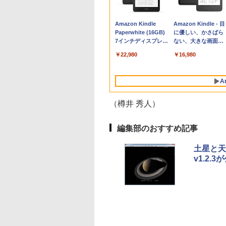
Apple 2026
Robloxギフトカード
生成AIパスポート公
Amazon Kindle
tomtoc 360°保護
Microsoft Office
AIイラスト表現辞典:
Amazon Kindle - 目
MacBook Neo A18
- 800 Robux 【限定
式テキスト 第４版
Paperwhite (16GB)
15.6 16インチ パソ
Home & Business
思い通りの絵を引き
に優しい、かさばら
Proチップ搭載13イ
バーチャルアイテム
7インチディスプレ
ンケース Dell NEC
2024(最新 永続版)|オ
出す プロンプトの言
ない、大きな画面で
￥1,766
ンチノートブック：
を含む】 【オンライ
イ、色調調節ライ
Lavie ASUS HP
ンラインコード
葉 AI画像生成シリー
読みやすい、6週間
￥162,598
￥1,300
￥22,980
￥2,952
￥39,582
￥480
￥16,980
AIとApple
ンゲームコード】 ロ
ト、12週間持続バッ
dynabook Lenovo
版|Windows11、
ズ (はぴーイラスト
続バッテリー、6イ
Intelligence、Liquid
ブロックス | オンラ
テリー、広告なし、
対応
10/mac対応|PC2台
Labo)
チディスプレイ電子
Retinaディスプレ
インコード版
ブラック
書籍リーダー、ブラ
A
イ、8GBメモリ、
ック、16GB、広告
512GB SSD、1080p
し
FaceTime HDカメ
（樽井 秀人）
ラ、Touch ID - イン
ディゴ + 3年延長
AppleCare+ for 13イ
編集部のおすすめ記事
ンチMacBook
Neo(A18 Pro)|ダウン
土星と天
ロード版
v1.2.3