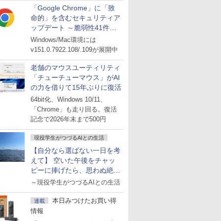
「Google Chrome」に「致
命的」を含むセキュリティア
ップデート ～脆弱性41件に
対処
Windows/Mac環境には
v151.0.7922.108/.109が展開中
老舗のマウスユーティリティ
「チューチューマウス」がAI
の力を借りて15年ぶりに復活
64bit化、Windows 10/11、
「Chrome」も走り回る。復活
記念で2026年末まで500円
現役学生がつづるAIとの生活
【自分なら選ばない一日を考
えて】 空いた午後をチャッ
ピーに捧げたら、思わぬ絶景
に出会った話
～現役学生がつづるAIとの生活
本日みつけたお買い得
連載
情報