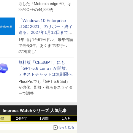
応した「Motorola edge 60」は
25％OFFの44,820円
「Windows 10 Enterprise
LTSC 2021」のサポート終了
迫る、2027年1月12日まで
～ESUは9月1日から販売
1年目は1台61米ドル、毎年倍額
で最長3年。あくまで移行へ
の“橋渡し”
無料版「ChatGPT」にも
「GPT-5.6 Luna」が開放、
テキストチャットは無制限へ
Plus/Proでも「GPT-5.6 Sol」
が強化、即答・熟考をスライダ
ーで調整
Impress Watchシリーズ 人気記事
時間
24時間
1週間
1カ月
もっと見る