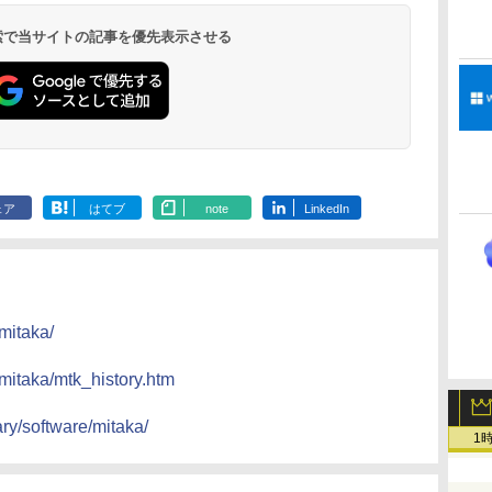
 検索で当サイトの記事を優先表示させる
ェア
はてブ
note
LinkedIn
mitaka/
/mitaka/mtk_history.htm
ary/software/mitaka/
1