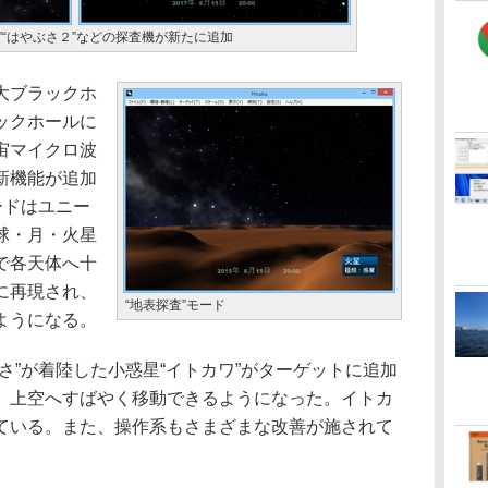
”“はやぶさ２”などの探査機が新たに追加
大ブラックホ
ックホールに
宙マイクロ波
新機能が追加
ードはユニー
球・月・火星
で各天体へ十
に再現され、
“地表探査”モード
ようになる。
”が着陸した小惑星“イトカワ”がターゲットに追加
、上空へすばやく移動できるようになった。イトカ
ている。また、操作系もさまざまな改善が施されて