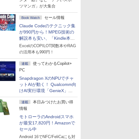
ツマンガ」が大集合
セール情報
Book Watch
Claude Codeのテクニック集
が990円から！MPEG技術の
解説本も安い、「Kindle本サ
マーセール」第2弾開始！
ExcelのCOPILOT関数本やRAG
の活用本も990円！
使ってわかるCopilot+
連載
PC
Snapdragon XのNPUでチャ
ットAIが動く！ Qualcomm向
けAI実行環境「GenieX」を
試してみた
本日みつけたお買い得
連載
情報
モトローラのAndroidスマホ
が最安17,820円！Amazonで
セール中
Android 16でNFC/FeliCaにも対