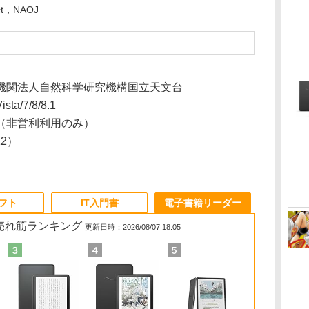
ct，NAOJ
機関法人自然科学研究機構国立天文台
sta/7/8/8.1
（非営利利用のみ）
/12）
ソフト
IT入門書
電子書籍リーダー
の売れ筋ランキング
更新日時：2026/08/07 18:05