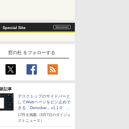
Special Site
窓の杜 をフォローする
新記事
デスクトップのサイドバーと
してWebページをピン止めで
きる「Demobar」v1.1.0 ほ
か
17件を掲載（8月7日のダイジェ
ストニュース）