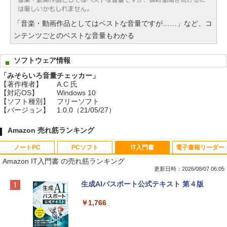
「音楽・動画作品としてはベストな音量ですが……」など、コ
ンテンツごとのベストな音量もわかる
ソフトウェア情報
「みそらいろ音量チェッカー」
【著作権者】
A.C 氏
【対応OS】
Windows 10
【ソフト種別】
フリーソフト
【バージョン】
1.0.0（21/05/27）
Amazon 売れ筋ランキング
ノートPC
PCソフト
IT入門書
電子書籍リーダー
Amazon IT入門書 の売れ筋ランキング
更新日時：2026/08/07 06:05
Apple 2026 MacBook Neo A18 Proチッ
Robloxギフトカード - 800 Robux 【限
生成AIパスポート公式テキスト 第４版
プ搭載13インチノートブック：AIとAppl
定バーチャルアイテムを含む】 【オンラ
e Intelligence、Liquid Retinaディスプ
インゲームコード】 ロブロックス | オン
￥1,766
レイ、8GBメモリ、512GB SSD、1080p
ラインコード版
FaceTime HDカメラ、Touch ID - インデ