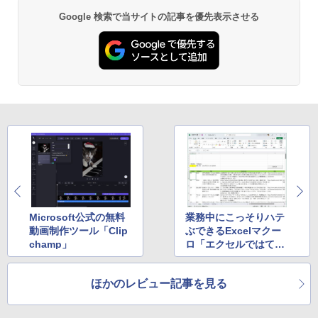
￥19,980
Google 検索で当サイトの記事を優先表示させる
Kindle Paperwhite シグニチャーエディ
ション (32GB) 7インチディスプレイ、明
るさ自動調整、色調調節ライト、12週間
持続バッテリー、広告なし、メタリック
ブラック
￥32,980
Amazon Kindle Colorsoft | 16GBストレ
ージ、防水、7インチカラーディスプレ
イ、色調調節ライト、最大8週間持続バッ
テリー、広告無し、ブラック (2025年発
売)
Microsoft公式の無料
業務中にこっそりハテ
動画制作ツール「Clip
ぶできるExcelマクー
￥39,980
champ」
ロ「エクセルではてブ
を見るやーつ」
New Amazon Kindle Scribe Colorsoft |
ほかのレビュー記事を見る
11インチカラーディスプレイ、64GBスト
レージ、ノート機能搭載、明るさ自動調