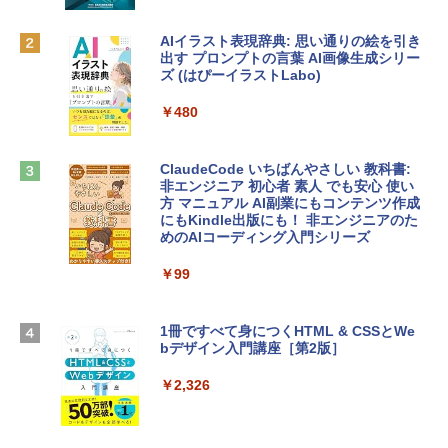
ィゴ + 3年延長 AppleCare+ for 13インチ
￥1,300
MacBook Neo(A18 Pro)|ダウンロード版
AIイラスト表現辞典: 思い通りの絵を引き
￥162,598
出す プロンプトの言葉 AI画像生成シリー
Microsoft Office Home & Business 202
ズ (はぴーイラストLabo)
4(最新 永続版)|オンラインコード版|Wind
ows11、10/mac対応|PC2台
tomtoc 360°保護 15.6 16インチ パソコ
￥480
ンケース Dell NEC Lavie ASUS HP dyna
￥39,582
book Lenovo対応
ClaudeCode いちばんやさしい 教科書:
￥2,952
非エンジニア 初心者 素人 でも安心 使い
Robloxギフトカード - 2,000 Robux 【限
方 マニュアル AI副業にもコンテンツ作成
定バーチャルアイテムを含む】 【オンラ
にもKindle出版にも！ 非エンジニアのた
インゲームコード】 ロブロックス | オン
めのAIコーディング入門シリーズ
Apple 2026 MacBook Air M5チップ搭載
ラインコード版
13インチノートブック：AIとApple Intell
igence、13.6インチLiquid Retinaディ
￥99
￥3,200
スプレイ、24GBユニファイドメモリ、1
TB SSD、12MPセンターフレームカメ
ラ、Touch ID - ミッドナイト + 3年延長
1冊ですべて身につくHTML & CSSとWe
Robloxギフトカード - 1000 Robux 【限
AppleCare+ for 13インチMacBook Air
bデザイン入門講座［第2版］
定バーチャルアイテムを含む】 【オンラ
(M5)|ダウンロード版
インゲームコード】 ロブロックス |オン
ラインコード版
￥2,326
￥347,600
￥1,600