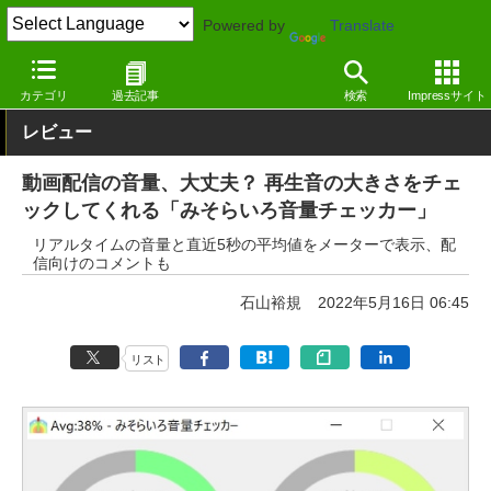
Powered by
Translate
窓の杜
画像・映像・音楽
音楽
Windows
カテゴリ
過去記事
検索
Impressサイト
レビュー
動画配信の音量、大丈夫？ 再生音の大きさをチェ
ックしてくれる「みそらいろ音量チェッカー」
リアルタイムの音量と直近5秒の平均値をメーターで表示、配
信向けのコメントも
石山裕規
2022年5月16日 06:45
リスト