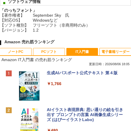
ソフトウェア情報
「のっちフォント」
【著作権者】
September Sky 氏
【対応OS】
Windowsなど
【ソフト種別】
フリーソフト（非商用時のみ）
【バージョン】
1.2
Amazon 売れ筋ランキング
ノートPC
PCソフト
IT入門書
電子書籍リーダー
Amazon IT入門書 の売れ筋ランキング
更新日時：2026/08/06 18:05
Apple 2026 MacBook Neo A18 Proチッ
Robloxギフトカード - 800 Robux 【限
生成AIパスポート公式テキスト 第４版
プ搭載13インチノートブック：AIとAppl
定バーチャルアイテムを含む】 【オンラ
e Intelligenceのために設計、Liquid Ret
インゲームコード】 ロブロックス | オン
￥1,766
inaディスプレイ、8GBユニファイドメモ
ラインコード版
リ、512GB SSDストレージ、1080p Fac
eTime HDカメラ、Touch ID - インディ
￥1,300
ゴ
AIイラスト表現辞典: 思い通りの絵を引き
￥137,800
出す プロンプトの言葉 AI画像生成シリー
Microsoft Office Home & Business 202
ズ (はぴーイラストLabo)
4(最新 永続版)|オンラインコード版|Wind
ows11、10/mac対応|PC2台
tomtoc 360°保護 15.6 16インチ パソコ
￥480