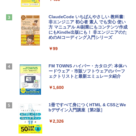
ンケース Dell NEC Lavie ASUS HP dyna
￥39,582
book Lenovo対応
ClaudeCode いちばんやさしい 教科書:
￥2,952
非エンジニア 初心者 素人 でも安心 使い
Robloxギフトカード - 2,000 Robux 【限
方 マニュアル AI副業にもコンテンツ作成
定バーチャルアイテムを含む】 【オンラ
にもKindle出版にも！ 非エンジニアのた
インゲームコード】 ロブロックス | オン
めのAIコーディング入門シリーズ
Apple 2026 MacBook Air M5チップ搭載
ラインコード版
13インチノートブック：AIとApple Intell
igence、13.6インチLiquid Retinaディ
￥99
￥3,200
スプレイ、24GBユニファイドメモリ、1
TB SSDストレージ、12MPセンターフレ
ームカメラ、日本語キーボード、Touch I
FM TOWNS ハイパー・カタログ: 本体ハ
Robloxギフトカード - 1000 Robux 【限
D - ミッドナイト
ードウェア・市販ソフトウェアのパーフ
定バーチャルアイテムを含む】 【オンラ
ェクトリストと最新エミュレータ紹介
インゲームコード】 ロブロックス |オン
￥314,800
ラインコード版
￥1,600
￥1,600
【Amazon.co.jp限定】 HP ノートパソコ
ン 15-fd 15.6インチ 16GBメモリ 512GB
1冊ですべて身につくHTML & CSSとWe
SSD インテル Core 5
bデザイン入門講座［第2版］
Microsoft Office Home 2024(最新 永続
版)|オンラインコード版|Windows11、1
￥129,800
0/mac対応|PC2台
￥2,326
￥37,224