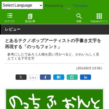
Powered by
Translate
窓の杜
オフィス・ドキュメント
フォント
日本語（仮名のみ）
カテゴリ
過去記事
検索
Impressサイト
レビュー
とあるテクノポップアーティストの手書き文字を
再現する「のっちフォント」
参考にしたであろう人物を思い浮かべると、かわいらしく見
えてくる下手文字
（2014/6/3 13:56）
リスト