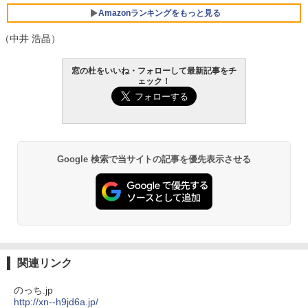
FMV ノートパソコン WE1-K3 (MS 365 P
ersonal/Copilotキー搭載/Win 11/15.6型/
Amazonランキングをもっと見る
Core i5/16GB/SSD 512GB/ホワイト) FM
VWK3E15W_AZ
（中井 浩晶）
￥119,800
Amazon Kindle Paperwhite (16GB) 7イ
窓の杜をいいね・フォローして最新記事をチ
ンチディスプレイ、色調調節ライト、12
ェック！
週間持続バッテリー、広告なし、ブラッ
ク
￥27,980
Google 検索で当サイトの記事を優先表示させる
Amazon Kindle - 目に優しい、かさばら
ない、大きな画面で読みやすい、6週間持
続バッテリー、6インチディスプレイ電子
書籍リーダー、ブラック、16GB、広告な
し
￥19,980
関連リンク
Kindle Paperwhite シグニチャーエディ
のっち.jp
ション (32GB) 7インチディスプレイ、明
http://xn--h9jd6a.jp/
るさ自動調整、色調調節ライト、12週間