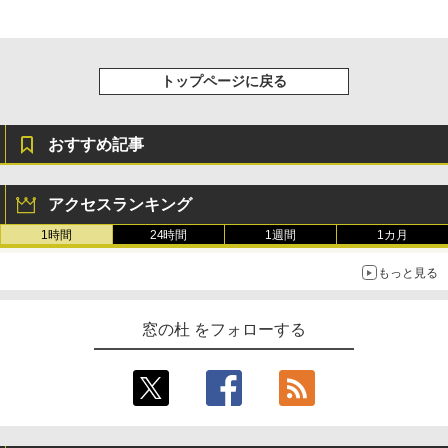
持続バッテリー、広告なし、メタリック
ブラック
￥32,980
トップページに戻る
Amazon Kindle Colorsoft | 16GBストレ
ージ、防水、7インチカラーディスプレ
おすすめ記事
イ、色調調節ライト、最大8週間持続バッ
テリー、広告無し、ブラック (2025年発
売)
アクセスランキング
￥39,980
1時間
24時間
1週間
1カ月
もっと見る
New Amazon Kindle Scribe Colorsoft |
11インチカラーディスプレイ、64GBスト
レージ、ノート機能搭載、明るさ自動調
窓の杜 をフォローする
整、色調調節ライト、プレミアムペン付
き、グラファイト
￥115,980