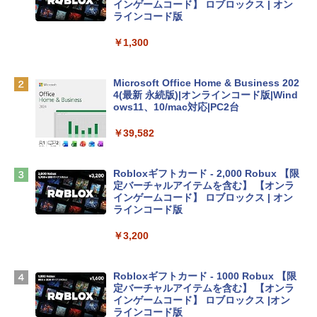
e Intelligence、Liquid Retinaディスプ
インゲームコード】 ロブロックス | オン
レイ、8GBメモリ、512GB SSD、1080p
ラインコード版
FaceTime HDカメラ、Touch ID - インデ
ィゴ + 3年延長 AppleCare+ for 13インチ
￥1,300
MacBook Neo(A18 Pro)|ダウンロード版
￥162,598
Microsoft Office Home & Business 202
4(最新 永続版)|オンラインコード版|Wind
ows11、10/mac対応|PC2台
tomtoc 360°保護 15.6 16インチ パソコ
ンケース Dell NEC Lavie ASUS HP dyna
￥39,582
book Lenovo対応
￥2,952
Robloxギフトカード - 2,000 Robux 【限
定バーチャルアイテムを含む】 【オンラ
インゲームコード】 ロブロックス | オン
Apple 2026 MacBook Air M5チップ搭載
ラインコード版
13インチノートブック：AIとApple Intell
igence、13.6インチLiquid Retinaディ
￥3,200
スプレイ、24GBユニファイドメモリ、1
TB SSD、12MPセンターフレームカメ
ラ、Touch ID - ミッドナイト + 3年延長
Robloxギフトカード - 1000 Robux 【限
AppleCare+ for 13インチMacBook Air
定バーチャルアイテムを含む】 【オンラ
(M5)|ダウンロード版
インゲームコード】 ロブロックス |オン
ラインコード版