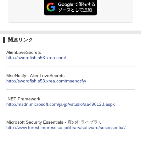
ズ (はぴーイラストLabo)
ない、大きな画面で読みやすい、6週間持
続バッテリー、6インチディスプレイ電子
書籍リーダー、ブラック、16GB、広告な
￥480
し
￥19,980
ClaudeCode いちばんやさしい 教科書:
非エンジニア 初心者 素人 でも安心 使い
関連リンク
方 マニュアル AI副業にもコンテンツ作成
にもKindle出版にも！ 非エンジニアのた
Kindle Paperwhite シグニチャーエディ
AlienLoveSecrets
めのAIコーディング入門シリーズ
ション (32GB) 7インチディスプレイ、明
http://swordfish.s53.xrea.com/
るさ自動調整、色調調節ライト、12週間
持続バッテリー、広告なし、メタリック
￥99
ブラック
MseNotify - AlienLoveSecrets
￥32,980
http://swordfish.s53.xrea.com/msenotify/
1冊ですべて身につくHTML & CSSとWe
bデザイン入門講座［第2版］
Amazon Kindle Colorsoft | 16GBストレ
.NET Framework
￥2,326
ージ、防水、7インチカラーディスプレ
http://msdn.microsoft.com/ja-jp/vstudio/aa496123.aspx
イ、色調調節ライト、最大8週間持続バッ
テリー、広告無し、ブラック (2025年発
売)
FM TOWNS ハイパー・カタログ: 本体ハ
Microsoft Security Essentials - 窓の杜ライブラリ
ードウェア・市販ソフトウェアのパーフ
http://www.forest.impress.co.jp/library/software/secessential/
￥39,980
ェクトリストと最新エミュレータ紹介