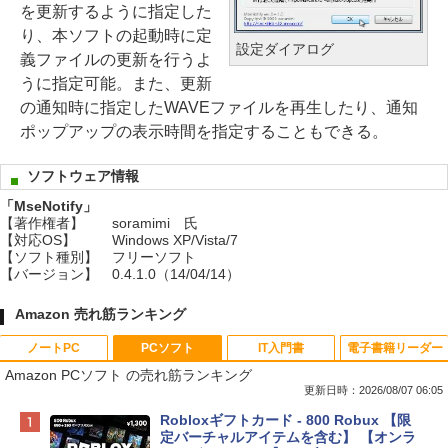
を更新するように指定した
り、本ソフトの起動時に定
設定ダイアログ
義ファイルの更新を行うよ
うに指定可能。また、更新
の通知時に指定したWAVEファイルを再生したり、通知
ポップアップの表示時間を指定することもできる。
ソフトウェア情報
「MseNotify」
【著作権者】
soramimi 氏
【対応OS】
Windows XP/Vista/7
【ソフト種別】
フリーソフト
【バージョン】
0.4.1.0（14/04/14）
Amazon 売れ筋ランキング
ノートPC
PCソフト
IT入門書
電子書籍リーダー
Amazon PCソフト の売れ筋ランキング
更新日時：2026/08/07 06:05
Apple 2026 MacBook Neo A18 Proチッ
Robloxギフトカード - 800 Robux 【限
プ搭載13インチノートブック：AIとAppl
定バーチャルアイテムを含む】 【オンラ