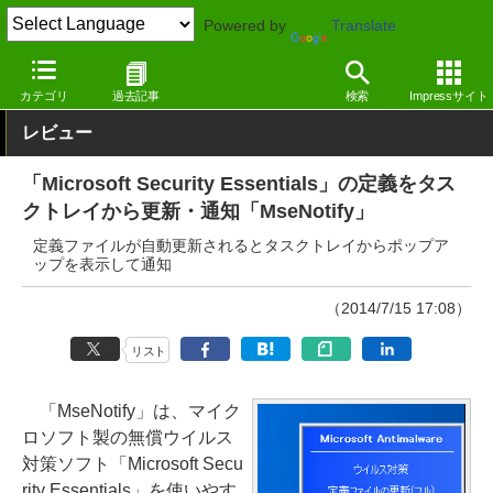
Powered by
Translate
窓の杜
セキュリティ
セキュリティ
Windows
カテゴリ
過去記事
検索
Impressサイト
レビュー
「Microsoft Security Essentials」の定義をタス
クトレイから更新・通知「MseNotify」
定義ファイルが自動更新されるとタスクトレイからポップア
ップを表示して通知
（2014/7/15 17:08）
リスト
「MseNotify」は、マイク
ロソフト製の無償ウイルス
対策ソフト「Microsoft Secu
rity Essentials」を使いやす