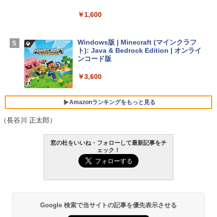
￥347,600
￥1,600
【Amazon.co.jp限定】 HP ノートパソコ
ン 15-fd 15.6インチ 16GBメモリ 512GB
Windows版 | Minecraft (マインクラフ
SSD インテル Core 5
ト): Java & Bedrock Edition | オンライ
ンコード版
￥129,800
￥3,600
FMV ノートパソコン WE1-K3 (MS 365 P
ersonal/Copilotキー搭載/Win 11/15.6型/
Amazonランキングをもっと見る
Core i5/16GB/SSD 512GB/ホワイト) FM
VWK3E15W_AZ
（長谷川 正太郎）
￥123,400
生成AIパスポート公式テキスト 第４版
Amazon Kindle Paperwhite (16GB) 7イ
窓の杜をいいね・フォローして最新記事をチ
ンチディスプレイ、色調調節ライト、12
ェック！
週間持続バッテリー、広告なし、ブラッ
￥1,766
ク
￥27,980
AIイラスト表現辞典: 思い通りの絵を引き
Google 検索で当サイトの記事を優先表示させる
出す プロンプトの言葉 AI画像生成シリー
Amazon Kindle - 目に優しい、かさばら