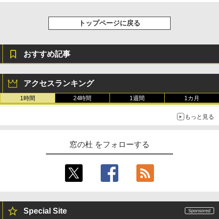
￥1,600
New Amazon Kindle Scribe Colorsoft |
11インチカラーディスプレイ、64GBスト
トップページに戻る
レージ、ノート機能搭載、明るさ自動調
整、色調調節ライト、プレミアムペン付
き、グラファイト
おすすめ記事
￥115,980
アクセスランキング
1時間
24時間
1週間
1カ月
もっと見る
窓の杜 をフォローする
Special Site