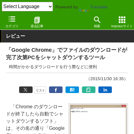
Powered by
Translate
窓の杜
システム・ファイル
ハードウェア
Windows
カテゴリ
過去記事
検索
Impressサイト
レビュー
「Google Chrome」でファイルのダウンロードが
完了次第PCをシャットダウンするツール
時間がかかるダウンロードを行う際などに便利
（2015/11/30 16:35）
リスト
「Chrome のダウンロー
ドが終了したら自動でシャ
ットダウンするソフト」
は、その名の通り「Google