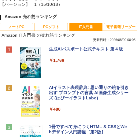
【バージョン】
1（15/10/18）
Amazon 売れ筋ランキング
ノートPC
PCソフト
IT入門書
電子書籍リーダー
Amazon IT入門書 の売れ筋ランキング
更新日時：2026/08/09 00:05
Apple 2026 MacBook Neo A18 Proチッ
Robloxギフトカード - 800 Robux 【限
生成AIパスポート公式テキスト 第４版
プ搭載13インチノートブック：AIとAppl
定バーチャルアイテムを含む】 【オンラ
e Intelligenceのために設計、Liquid Ret
インゲームコード】 ロブロックス | オン
￥1,766
inaディスプレイ、8GBユニファイドメモ
ラインコード版
リ、512GB SSDストレージ、1080p Fac
eTime HDカメラ、Touch ID - インディ
￥1,300
ゴ
AIイラスト表現辞典: 思い通りの絵を引き
￥137,800
出す プロンプトの言葉 AI画像生成シリー
Robloxギフトカード - 1000 Robux 【限
ズ (はぴーイラストLabo)
定バーチャルアイテムを含む】 【オンラ
インゲームコード】 ロブロックス |オン
tomtoc 360°保護 15.6 16インチ パソコ
ラインコード版
￥480
ンケース Dell NEC Lavie ASUS HP dyna
book Lenovo対応
￥1,600
1冊ですべて身につくHTML & CSSとWe
￥2,952
bデザイン入門講座［第2版］