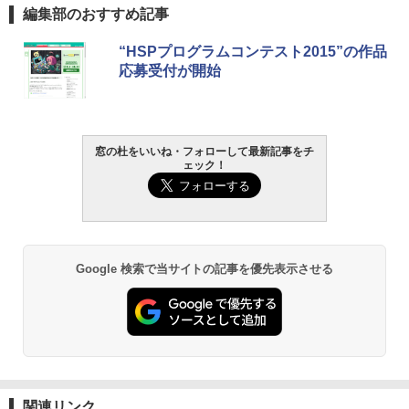
￥139,880
Amazon Kindle - 目に優しい、かさばら
編集部のおすすめ記事
ない、大きな画面で読みやすい、6週間持
続バッテリー、6インチディスプレイ電子
“HSPプログラムコンテスト2015”の作品
書籍リーダー、マッチャ、16GB、広告な
応募受付が開始
し
￥16,980
窓の杜をいいね・フォローして最新記事をチ
Kindle Paperwhite シグニチャーエディ
ェック！
ション (32GB) 7インチディスプレイ、明
るさ自動調整、色調調節ライト、12週間
持続バッテリー、広告なし、メタリック
ブラック
￥27,980
Google 検索で当サイトの記事を優先表示させる
Amazon Kindle Paperwhite (16GB) 7イ
ンチディスプレイ、色調調節ライト、12
週間持続バッテリー、広告なし、ブラッ
ク
￥22,980
関連リンク