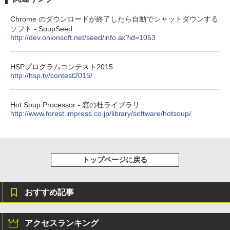
Amazon Kindle Colorsoft | 16GBストレ
Chrome のダウンロードが終了したら自動でシャットダウンする
ージ、防水、7インチカラーディスプレ
ソフト - SoupSeed
イ、色調調節ライト、最大8週間持続バッ
http://dev.onionsoft.net/seed/info.ax?id=1053
テリー、広告無し、ブラック (2025年発
売)
HSPプログラムコンテスト2015
￥31,980
http://hsp.tv/contest2015/
New Amazon Kindle Scribe Colorsoft |
Hot Soup Processor - 窓の杜ライブラリ
11インチカラーディスプレイ、64GBスト
http://www.forest.impress.co.jp/library/software/hotsoup/
レージ、ノート機能搭載、明るさ自動調
整、色調調節ライト、プレミアムペン付
き、グラファイト
￥115,980
トップページに戻る
おすすめ記事
アクセスランキング