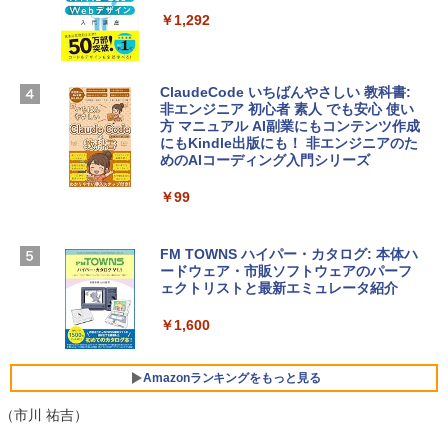
Microsoft Office Home & Business 202
4(最新 永続版)|オンラインコード版|Wind
￥1,292
Apple 2026 MacBook Air M5チップ搭載
ows11、10/mac対応|PC2台
13インチノートブック：AIとApple Intell
igence、13.6インチLiquid Retinaディ
￥39,582
スプレイ、16GBユニファイドメモリ、51
ClaudeCode いちばんやさしい 教科書:
2GB SSDストレージ、12MPセンターフ
非エンジニア 初心者 素人 でも安心 使い
レームカメラ、日本語キーボード、Touc
方 マニュアル AI副業にもコンテンツ作成
Robloxギフトカード - 2,000 Robux 【限
h ID - ミッドナイト
にもKindle出版にも！ 非エンジニアのた
定バーチャルアイテムを含む】 【オンラ
めのAIコーディング入門シリーズ
インゲームコード】 ロブロックス | オン
￥224,800
ラインコード版
￥99
￥3,200
【Amazon.co.jp限定】 HP ノートパソコ
ン 15-fd 15.6インチ 16GBメモリ 512GB
FM TOWNS ハイパー・カタログ: 本体ハ
SSD インテル Core 5
ードウェア・市販ソフトウェアのパーフ
Windows版 | Minecraft (マインクラフ
ェクトリストと最新エミュレータ紹介
ト): Java & Bedrock Edition | オンライ
￥129,800
ンコード版
￥1,600
￥3,600
FMV ノートパソコン WE1-K3 (MS 365 P
ersonal/Copilotキー搭載/Win 11/15.6型/
Amazonランキングをもっと見る
Core i5/16GB/SSD 512GB/ホワイト) FM
VWK3E15W_AZ
（市川 祐吉）