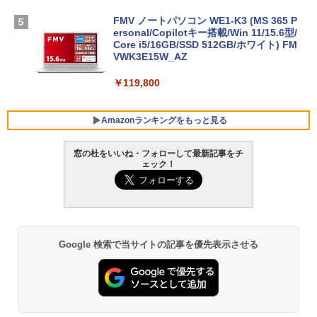
FMV ノートパソコン WE1-K3 (MS 365 P
ersonal/Copilotキー搭載/Win 11/15.6型/
Core i5/16GB/SSD 512GB/ホワイト) FM
VWK3E15W_AZ
￥119,800
Amazonランキングをもっと見る
窓の杜をいいね・フォローして最新記事をチ
ェック！
Robloxギフトカード - 800 Robux 【限
生成AIパスポート公式テキスト 第４版
Amazon Kindle Paperwhite (16GB) 7イ
定バーチャルアイテムを含む】 【オンラ
ンチディスプレイ、色調調節ライト、12
インゲームコード】 ロブロックス | オン
週間持続バッテリー、広告なし、ブラッ
￥1,766
ラインコード版
ク
￥1,300
￥27,980
Google 検索で当サイトの記事を優先表示させる
AIイラスト表現辞典: 思い通りの絵を引き
出す プロンプトの言葉 AI画像生成シリー
Microsoft Office Home & Business 202
Amazon Kindle - 目に優しい、かさばら
ズ (はぴーイラストLabo)
4(最新 永続版)|オンラインコード版|Wind
ない、大きな画面で読みやすい、6週間持
ows11、10/mac対応|PC2台
続バッテリー、6インチディスプレイ電子