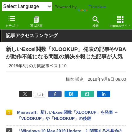
Powered by
Translate
窓の杜
その他の話題
トピック
その他
カテゴリ
過去記事
検索
Impressサイト
記事アクセスランキング
新しいExcel関数「XLOOKUP」発表の記事やVBA
が動作不能になる問題の解決を報じた記事が人気
2019年8月の月間記事ベスト10
橋本 崇史
2019年9月6日 06:00
リスト
Microsoft、新しいExcel関数「XLOOKUP」を発表 ～
1
「VLOOKUP」や「HLOOKUP」の後継
「Windows 10 May 2019 Update」に関連する不具合の
2