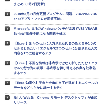
まとめ（9月2日更新）
2019年8月の月例更新プログラムに問題、VB6/VBA/VBS
3
criptアプリ・マクロが応答不能に
Microsoft、8月のWindowsパッチが原因でVB6/VBA/VB
4
Scriptが動作不能になる問題を修正
【Excel】別々のセルに入力された氏名の姓と名を1つの
5
セルまとめたい！エクセルで2つのセルに分割された入力
内容を1つに結合するテク
【Excel】不要な情報は非表示ではなく折りたたむ！エク
6
セルで行や列の表示・非表示を切り替える作業を効率化
するテク
【Excel効率化】半角と全角の文字が混在するエクセルの
7
データをどちらかに統一するテク
新しいWeb版「Chrome リモート デスクトップ」が正式
8
リリース