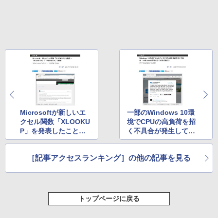
11インチカラーディスプレイ、64GBスト
レージ、ノート機能搭載、明るさ自動調
整、色調調節ライト、プレミアムペン付
き、グラファイト
￥115,980
Microsoftが新しいエ
一部のWindows 10環
クセル関数「XLOOKU
境でCPUの高負荷を招
P」を発表したことを
く不具合が発生してい
報じた記事が注目を集
ることを報じた記事が
める
トップ
［記事アクセスランキング］の他の記事を見る
トップページに戻る