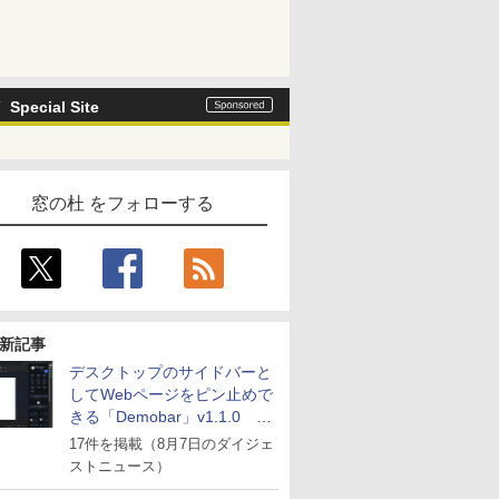
Special Site
窓の杜 をフォローする
新記事
デスクトップのサイドバーと
してWebページをピン止めで
きる「Demobar」v1.1.0 ほ
か
17件を掲載（8月7日のダイジェ
ストニュース）