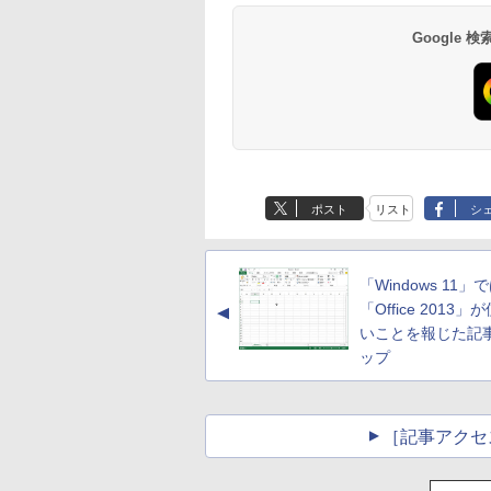
FaceTime HDカメラ
- インディゴ
Google
Amazon Kindle - 目
Kindle Paperwhite
に優しい、かさばら
シグニチャーエディ
ない、大きな画面で
ション (32GB) 7イン
ポスト
リスト
シ
読みやすい、6週間持
チディスプレイ、明
￥16,980
￥27,980
続バッテリー、6イン
るさ自動調整、色調
チディスプレイ電子
調節ライト、12週間
書籍リーダー、マッ
持続バッテリー、広
「Windows 11」
チャ、16GB、広告な
告なし、メタリック
し
ブラック
「Office 2013
▲
いことを報じた記
ップ
［記事アクセ