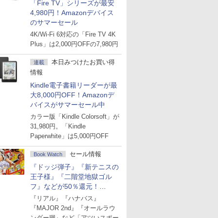
「Fire TV」シリーズが最安
4,980円！Amazonデバイス
のサマーセール
4K/Wi-Fi 6対応の「Fire TV 4K
Plus」は2,000円OFFの7,980円
本日みつけたお買い得
連載
情報
Kindle電子書籍リーダーが最
大8,000円OFF！Amazonデ
バイスがサマーセール中
カラー版「Kindle Colorsoft」が
31,980円。「Kindle
Paperwhite」は5,000円OFF
セール情報
Book Watch
『ドッジ弾子』『新テニスの
王子様』『二階堂地獄ゴル
フ』などが50％還元！
Amazonマンガ週末セール
『リアル』『ハナバス』
『MAJOR 2nd』『オールラウ
ンダー廻』など「アツいスポー