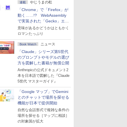
やじうまの杜
連載
「Chrome」で「Firefox」が
動く……!? WebAssembly
で実装された「Gecko」エン
ジン
意味があるかどうかはともかく
ロマンたっぷり
ニュース
Book Watch
「Claude」シリーズ第5世代
のプロンプトやモデルの選び
方を図解した書籍が無償公開
Anthropicの公式ドキュメント2
本を日本語で図解した『Claude
5世代 マスターガイド』
「Google マップ」でGemini
とのチャットで場所を探せる
機能が日本で提供開始
自然な会話形式で複雑な条件の
場所を探せる［マップに相談］
の対象国が拡大