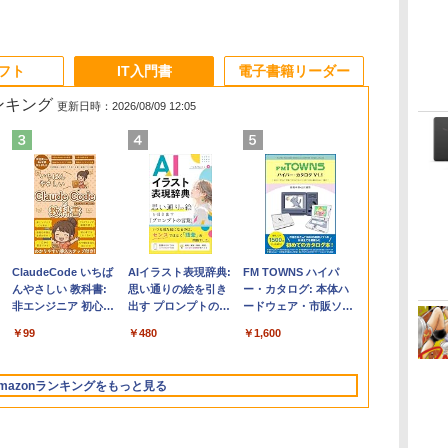
ソフト
IT入門書
電子書籍リーダー
ランキング
更新日時：2026/08/09 12:05
く
Apple 2026
Robloxギフトカード
ClaudeCode いちば
【Amazon.co.jp限
Microsoft Office
AIイラスト表現辞典:
FMV ノートパソコン
Windows版 |
FM TOWNS ハイパ
コ
定
MacBook Air M5チ
- 2,000 Robux 【限
んやさしい 教科書:
定】 HP ノートパソ
Home & Business
思い通りの絵を引き
WE1-K3 (MS 365
Minecraft (マインクラ
ー・カタログ: 本体ハ
ップ搭載13インチノ
定バーチャルアイテ
非エンジニア 初心者
コン 15-fd 15.6イン
2024(最新 永続版)|オ
出す プロンプトの言
Personal/Copilotキー
フト): Java & Bedrock
ードウェア・市販ソフ
ートブック：AIと
ムを含む】 【オンラ
素人 でも安心 使い方
チ 16GBメモリ
ンラインコード
葉 AI画像生成シリー
搭載/Win 11/15.6
Edition | オンラインコ
トウェアのパーフェク
￥278,800
￥3,200
￥99
￥129,800
￥39,582
￥480
￥139,880
￥3,600
￥1,600
Apple Intelligence、
インゲームコード】
マニュアル AI副業に
512GB SSD インテ
版|Windows11、
ズ (はぴーイラスト
型/Core i5/16GB/SSD
ード版
トリストと最新エミュ
イ
13.6インチLiquid
ロブロックス | オン
もコンテンツ作成に
ル Core 5
10/mac対応|PC2台
Labo)
512GB/ホワイト)
レータ紹介
Retinaディスプレ
ラインコード版
もKindle出版にも！
FMVWK3E15W_AZ
mazonランキングをもっと見る
イ、16GBユニファイ
非エンジニアのため
ドメモリ、1TB SSD
のAIコーディング入
ストレージ、12MPセ
門シリーズ
ンターフレームカメ