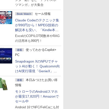
ツマンガ」が大集合
セール情報
Book Watch
Claude Codeのテクニック集
が990円から！MPEG技術の
解説本も安い、「Kindle本サ
マーセール」第2弾開始！
ExcelのCOPILOT関数本やRAG
の活用本も990円！
使ってわかるCopilot+
連載
PC
Snapdragon XのNPUでチャ
ットAIが動く！ Qualcomm向
けAI実行環境「GenieX」を
試してみた
本日みつけたお買い得
連載
情報
モトローラのAndroidスマホ
が最安17,820円！Amazonで
セール中
Android 16でNFC/FeliCaにも対