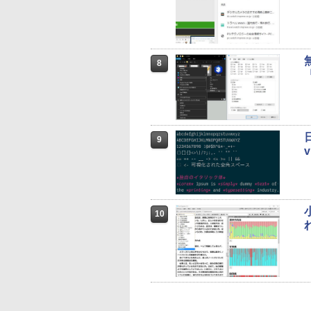
8
9
10