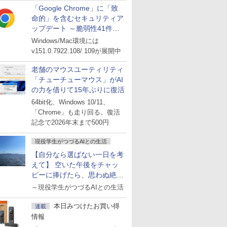
「Google Chrome」に「致
命的」を含むセキュリティア
ップデート ～脆弱性41件に
対処
Windows/Mac環境には
v151.0.7922.108/.109が展開中
老舗のマウスユーティリティ
「チューチューマウス」がAI
の力を借りて15年ぶりに復活
64bit化、Windows 10/11、
「Chrome」も走り回る。復活
記念で2026年末まで500円
現役学生がつづるAIとの生活
【自分なら選ばない一日を考
えて】 空いた午後をチャッ
ピーに捧げたら、思わぬ絶景
に出会った話
～現役学生がつづるAIとの生活
本日みつけたお買い得
連載
情報