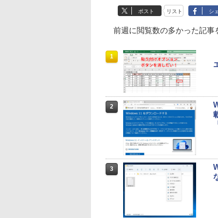
ポスト
リスト
シ
前週に閲覧数の多かった記事を
1
2
3