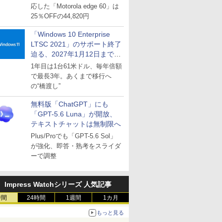
応した「Motorola edge 60」は
25％OFFの44,820円
「Windows 10 Enterprise
LTSC 2021」のサポート終了
迫る、2027年1月12日まで
～ESUは9月1日から販売
1年目は1台61米ドル、毎年倍額
で最長3年。あくまで移行へ
の“橋渡し”
無料版「ChatGPT」にも
「GPT-5.6 Luna」が開放、
テキストチャットは無制限へ
Plus/Proでも「GPT-5.6 Sol」
が強化、即答・熟考をスライダ
ーで調整
Impress Watchシリーズ 人気記事
時間
24時間
1週間
1カ月
もっと見る