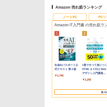
Amazon 売れ筋ランキング
ノートPC
PC
Amazon IT入門書 の売れ筋
Apple 2026
Robloxギフトカード
生成AIパスポート公
tomtoc 360°保護
Robloxギフトカード
1冊ですべて身につ
MacBook Neo A18
- 800 Robux 【限定
式テキスト 第４版
15.6 16インチ パソ
- 1000 Robux 【限
HTML & CSSとWeb
Proチップ搭載13イ
バーチャルアイテム
ンケース Dell NEC
バーチャルアイテム
デザイン入門講座
￥1,766
ンチノートブック：
を含む】 【オンライ
Lavie ASUS HP
を含む】 【オンライ
［第2版］
￥119,800
￥1,300
￥2,952
￥1,600
￥1,292
AIとApple
ンゲームコード】 ロ
dynabook Lenovo
ンゲームコード】 ロ
Intelligenceのために
ブロックス | オンラ
対応
ブロックス |オンラ
設計、Liquid Retina
インコード版
ンコード版
A
ディスプレイ、8GB
ユニファイドメモ
リ、256GB SSDスト
レージ、1080p