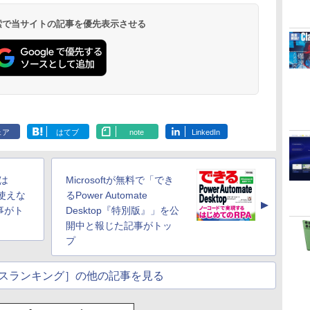
ラ、日本語キーボー
ド、Touch ID - ミッ
 検索で当サイトの記事を優先表示させる
ドナイト
Amazon Kindle
Amazon Kindle
New Amazon Kindle
Paperwhite (16GB)
Colorsoft | 16GBス
Scribe Colorsoft | 11
7インチディスプレ
トレージ、防水、7イ
インチカラーディスプ
ェア
はてブ
note
LinkedIn
イ、色調調節ライ
ンチカラーディスプ
レイ、64GBストレー
￥22,980
￥31,980
￥115,980
ト、12週間持続バッ
レイ、色調調節ライ
ジ、ノート機能搭載、
テリー、広告なし、
ト、最大8週間持続バ
明るさ自動調整、色調
ブラック
ッテリー、広告無
調節ライト、プレミア
では
Microsoftが無料で「でき
し、ブラック (2025
ムペン付き、グラファ
年発売)
イト
」が使えな
るPower Automate
▲
事がト
Desktop『特別版』」を公
開中と報じた記事がトッ
プ
スランキング］の他の記事を見る