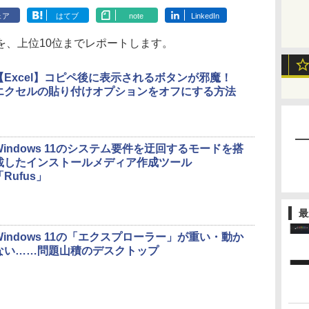
ェア
はてブ
note
LinkedIn
、上位10位までレポートします。
【Excel】コピペ後に表示されるボタンが邪魔！
エクセルの貼り付けオプションをオフにする方法
Windows 11のシステム要件を迂回するモードを搭
載したインストールメディア作成ツール
「Rufus」
最
Windows 11の「エクスプローラー」が重い・動か
ない……問題山積のデスクトップ