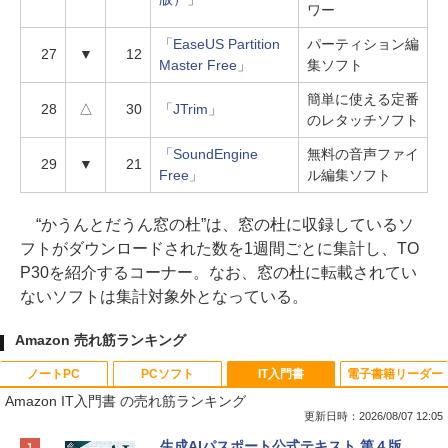
ワー
「EaseUS Partition
パーティション編
27
▼
12
Master Free」
集ソフト
簡単に使える定番
28
△
30
「JTrim」
のレタッチソフト
「SoundEngine
無料の音声ファイ
29
▼
21
Free」
ル編集ソフト
“かうんとだうん窓の杜”は、窓の杜に収録しているソ
フトがダウンロードされた数を1週間ごとに集計し、TO
P30を紹介するコーナー。なお、窓の杜に転載されてい
ないソフトは集計対象外となっている。
Amazon 売れ筋ランキング
ノートPC
PCソフト
IT入門書
電子書籍リーダー
Amazon IT入門書 の売れ筋ランキング
更新日時：2026/08/07 12:05
Apple 2026 MacBook Neo A18 Proチッ
Robloxギフトカード - 800 Robux 【限
生成AIパスポート公式テキスト 第４版