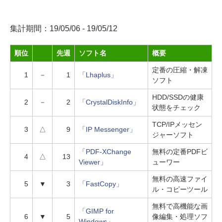
集計期間：19/05/06 - 19/05/12
順位
先週
ソフト名
概要
定番の圧縮・解凍
1
－
1
「Lhaplus」
ソフト
HDD/SSDの健康
2
－
2
「CrystalDiskInfo」
状態をチェック
TCP/IPメッセン
3
△
9
「IP Messenger」
ジャーソフト
「PDF-XChange
無料の定番PDFビ
4
△
13
Viewer」
ューワー
無料の高速ファイ
5
▼
3
「FastCopy」
ル・コピーツール
無料で高機能な画
「GIMP for
6
▼
5
像編集・処理ソフ
Windows」