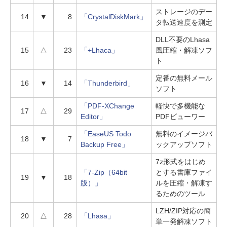
ストレージのデー
14
▼
8
「CrystalDiskMark」
タ転送速度を測定
DLL不要のLhasa
15
△
23
「+Lhaca」
風圧縮・解凍ソフ
ト
定番の無料メール
16
▼
14
「Thunderbird」
ソフト
「PDF-XChange
軽快で多機能な
17
△
29
Editor」
PDFビューワー
「EaseUS Todo
無料のイメージバ
18
▼
7
Backup Free」
ックアップソフト
7z形式をはじめ
「7-Zip（64bit
とする書庫ファイ
19
▼
18
版）」
ルを圧縮・解凍す
るためのツール
LZH/ZIP対応の簡
20
△
28
「Lhasa」
単一発解凍ソフト