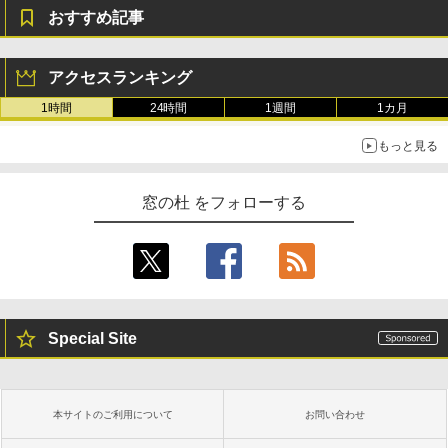
おすすめ記事
New Amazon Kindle Scribe Colorsoft |
11インチカラーディスプレイ、64GBスト
レージ、ノート機能搭載、明るさ自動調
アクセスランキング
整、色調調節ライト、プレミアムペン付
き、グラファイト
1時間
24時間
1週間
1カ月
￥115,980
もっと見る
窓の杜 をフォローする
Special Site
本サイトのご利用について
お問い合わせ