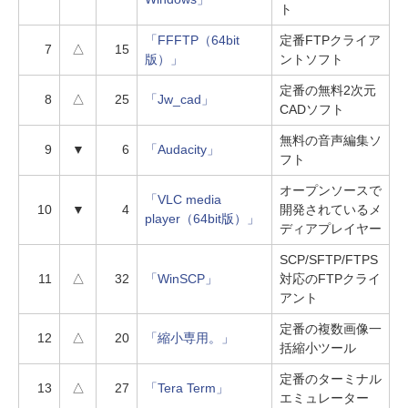
ト
「FFFTP（64bit
定番FTPクライア
7
△
15
版）」
ントソフト
定番の無料2次元
8
△
25
「Jw_cad」
CADソフト
無料の音声編集ソ
9
▼
6
「Audacity」
フト
オープンソースで
「VLC media
10
▼
4
開発されているメ
player（64bit版）」
ディアプレイヤー
SCP/SFTP/FTPS
11
△
32
「WinSCP」
対応のFTPクライ
アント
定番の複数画像一
12
△
20
「縮小専用。」
括縮小ツール
定番のターミナル
13
△
27
「Tera Term」
エミュレーター