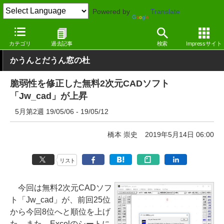
Powered by
Translate
窓の杜
その他の話題
トピック
その他
カテゴリ
過去記事
検索
Impressサイト
かうんとだうん窓の杜
脆弱性を修正した無料2次元CADソフト
「Jw_cad」が上昇
5月第2週 19/05/06 - 19/05/12
橋本 崇史
2019年5月14日 06:00
リスト
今回は無料2次元CADソフ
ト「Jw_cad」が、前回25位
から今回8位へと順位を上げ
た。また、Excelのシートに