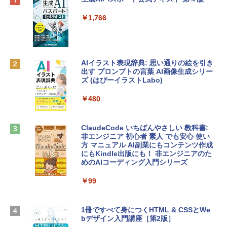
プ搭載13インチノートブック：AIとAppl
定バーチャルアイテムを含む】 【オンラ
e Intelligence、Liquid Retinaディスプ
インゲームコード】 ロブロックス | オン
￥1,766
レイ、8GBメモリ、512GB SSD、1080p
ラインコード版
FaceTime HDカメラ、Touch ID - インデ
ィゴ + 3年延長 AppleCare+ for 13インチ
￥1,300
MacBook Neo(A18 Pro)|ダウンロード版
AIイラスト表現辞典: 思い通りの絵を引き
￥162,598
出す プロンプトの言葉 AI画像生成シリー
Microsoft Office Home & Business 202
ズ (はぴーイラストLabo)
4(最新 永続版)|オンラインコード版|Wind
ows11、10/mac対応|PC2台
tomtoc 360°保護 15.6 16インチ パソコ
￥480
ンケース Dell NEC Lavie ASUS HP dyna
￥39,582
book Lenovo対応
ClaudeCode いちばんやさしい 教科書:
￥2,952
非エンジニア 初心者 素人 でも安心 使い
Robloxギフトカード - 2,000 Robux 【限
方 マニュアル AI副業にもコンテンツ作成
定バーチャルアイテムを含む】 【オンラ
にもKindle出版にも！ 非エンジニアのた
インゲームコード】 ロブロックス | オン
めのAIコーディング入門シリーズ
Apple 2026 MacBook Air M5チップ搭載
ラインコード版
13インチノートブック：AIとApple Intell
igence、13.6インチLiquid Retinaディ
￥99
￥3,200
スプレイ、24GBユニファイドメモリ、1
TB SSDストレージ、12MPセンターフレ
ームカメラ、日本語キーボード、Touch I
1冊ですべて身につくHTML & CSSとWe
Robloxギフトカード - 1000 Robux 【限
D - ミッドナイト
bデザイン入門講座［第2版］
定バーチャルアイテムを含む】 【オンラ