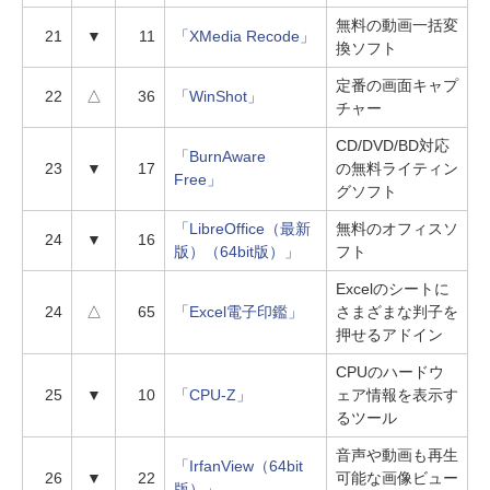
無料の動画一括変
21
▼
11
「XMedia Recode」
換ソフト
定番の画面キャプ
22
△
36
「WinShot」
チャー
CD/DVD/BD対応
「BurnAware
23
▼
17
の無料ライティン
Free」
グソフト
「LibreOffice（最新
無料のオフィスソ
24
▼
16
版）（64bit版）」
フト
Excelのシートに
24
△
65
「Excel電子印鑑」
さまざまな判子を
押せるアドイン
CPUのハードウ
25
▼
10
「CPU-Z」
ェア情報を表示す
るツール
音声や動画も再生
「IrfanView（64bit
26
▼
22
可能な画像ビュー
版）」