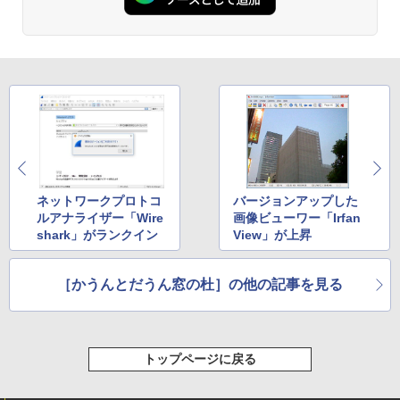
ない、大きな画面で読みやすい、6週間持
続バッテリー、6インチディスプレイ電子
書籍リーダー、ブラック、16GB、広告な
し
￥16,980
Kindle Paperwhite シグニチャーエディ
ション (32GB) 7インチディスプレイ、明
るさ自動調整、色調調節ライト、12週間
持続バッテリー、広告なし、メタリック
ブラック
ネットワークプロトコ
バージョンアップした
ルアナライザー「Wire
画像ビューワー「Irfan
￥27,980
shark」がランクイン
View」が上昇
［かうんとだうん窓の杜］の他の記事を見る
Amazon Kindle Colorsoft | 16GBストレ
ージ、防水、7インチカラーディスプレ
イ、色調調節ライト、最大8週間持続バッ
テリー、広告無し、ブラック (2025年発
売)
トップページに戻る
￥31,980