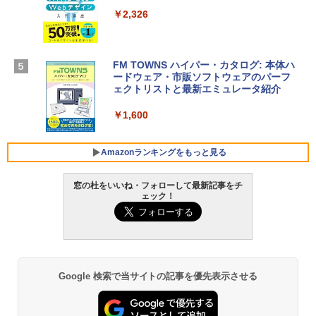
インゲームコード】 ロブロックス |オン
￥298,901
ラインコード版
￥2,326
￥1,600
【Amazon.co.jp限定】 HP ノートパソコ
ン 15-fd 15.6インチ 16GBメモリ 512GB
FM TOWNS ハイパー・カタログ: 本体ハ
SSD インテル Core 5
ードウェア・市販ソフトウェアのパーフ
Windows版 | Minecraft (マインクラフ
ェクトリストと最新エミュレータ紹介
ト): Java & Bedrock Edition | オンライ
￥129,800
ンコード版
￥1,600
￥3,600
FMV ノートパソコン WE1-K3 (MS 365 P
ersonal/Copilotキー搭載/Win 11/15.6型/
Amazonランキングをもっと見る
Core i5/16GB/SSD 512GB/ホワイト) FM
VWK3E15W_AZ
窓の杜をいいね・フォローして最新記事をチ
ェック！
￥139,880
Amazon Kindle Paperwhite (16GB) 7イ
ンチディスプレイ、色調調節ライト、12
週間持続バッテリー、広告なし、ブラッ
ク
￥22,980
Google 検索で当サイトの記事を優先表示させる
Amazon Kindle - 目に優しい、かさばら