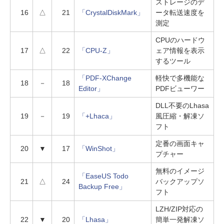
ストレージのデ
16
△
21
「CrystalDiskMark」
ータ転送速度を
測定
CPUのハードウ
17
△
22
「CPU-Z」
ェア情報を表示
するツール
「PDF-XChange
軽快で多機能な
18
－
18
Editor」
PDFビューワー
DLL不要のLhasa
19
－
19
「+Lhaca」
風圧縮・解凍ソ
フト
定番の画面キャ
20
▼
17
「WinShot」
プチャー
無料のイメージ
「EaseUS Todo
21
△
24
バックアップソ
Backup Free」
フト
LZH/ZIP対応の
22
▼
20
「Lhasa」
簡単一発解凍ソ