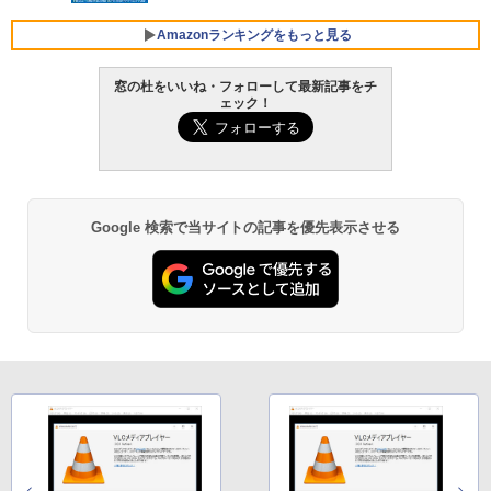
コン Vivobook 15 M1502NAQ 15.6イン
￥14,500
チ AMD Ryzen 7 170 メモリ16GB SSD 5
Amazonランキングをもっと見る
12GB Microsoft 365 Personal (24か月
版) 搭載 Windows 11 重量1.7kg Wi-Fi 6
窓の杜をいいね・フォローして最新記事をチ
E クワイエットブルー M1502NAQ-R716
ェック！
5BUWS
Amazon Kindle - 目に優しい、かさばら
ない、大きな画面で読みやすい、6週間持
￥109,800
続バッテリー、6インチディスプレイ電子
書籍リーダー、マッチャ、16GB、広告な
し
Google 検索で当サイトの記事を優先表示させる
￥16,980
Kindle Paperwhite シグニチャーエディ
ション (32GB) 7インチディスプレイ、明
るさ自動調整、色調調節ライト、12週間
持続バッテリー、広告なし、メタリック
ブラック
￥27,980
Amazon Kindle Paperwhite (16GB) 7イ