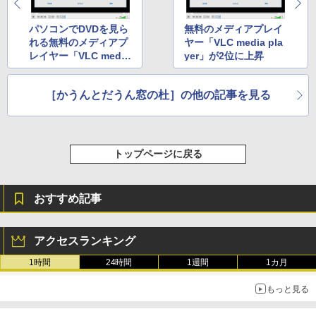
ンチディスプレイ、色調調節ライト、12
週間持続バッテリー、広告なし、ブラッ
ク
パソコンでDVDを見ら
無料のメディアプレイ
れる無料のメディアプ
ヤー「VLC media pla
￥22,980
レイヤー「VLC media
yer」が2位に上昇
player」が3位に浮上
［かうんとだうん窓の杜］の他の記事を見る
Amazon Kindle Colorsoft | 16GBストレ
ージ、防水、7インチカラーディスプレ
イ、色調調節ライト、最大8週間持続バッ
テリー、広告無し、ブラック (2025年発
売)
トップページに戻る
￥31,980
おすすめ記事
New Amazon Kindle Scribe Colorsoft |
11インチカラーディスプレイ、64GBスト
レージ、ノート機能搭載、明るさ自動調
アクセスランキング
整、色調調節ライト、プレミアムペン付
き、グラファイト
1時間
24時間
1週間
1カ月
￥115,980
もっと見る