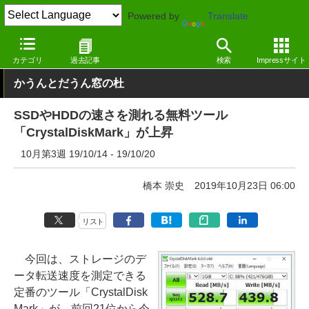
Powered by
Translate
窓の杜
その他の話題
トピック
その他
カテゴリ
過去記事
検索
Impressサイト
かうんとだうん窓の杜
SSDやHDDの速さを測れる無料ツール
「CrystalDiskMark」が上昇
10月第3週 19/10/14 - 19/10/20
橋本 崇史
2019年10月23日 06:00
リスト
今回は、ストレージのデ
ータ転送速度を測定できる
定番のツール「CrystalDisk
Mark」が、前回21位から今