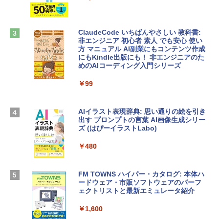
ンケース Dell NEC Lavie ASUS HP dyna
ラインコード版
book Lenovo対応
￥3,200
￥2,952
ClaudeCode いちばんやさしい 教科書:
非エンジニア 初心者 素人 でも安心 使い
方 マニュアル AI副業にもコンテンツ作成
Robloxギフトカード - 1000 Robux 【限
にもKindle出版にも！ 非エンジニアのた
【Amazon.co.jp限定】 HP ノートパソコ
定バーチャルアイテムを含む】 【オンラ
めのAIコーディング入門シリーズ
ン 15-fd 15.6インチ 16GBメモリ 512GB
インゲームコード】 ロブロックス |オン
SSD インテル Core 5
ラインコード版
￥99
￥129,800
￥1,600
AIイラスト表現辞典: 思い通りの絵を引き
出す プロンプトの言葉 AI画像生成シリー
Apple 2026 MacBook Air M5チップ搭載
Microsoft Office Home & Business 202
ズ (はぴーイラストLabo)
13インチノートブック：AIとApple Intell
4(最新 永続版)|オンラインコード版|Wind
igence、13.6インチLiquid Retinaディ
ows11、10/mac対応|PC2台
￥480
スプレイ、16GBユニファイドメモリ、1
TB SSDストレージ、12MPセンターフレ
￥39,582
ームカメラ、日本語キーボード、Touch I
D - シルバー
FM TOWNS ハイパー・カタログ: 本体ハ
ードウェア・市販ソフトウェアのパーフ
Robloxギフトカード - 10,000 Robux
￥261,414
ェクトリストと最新エミュレータ紹介
【限定バーチャルアイテムを含む】 【オ
ンラインゲームコード】 ロブロックス |
￥1,600
オンラインコード版
【Amazon.co.jp限定】ASUS ノートパソ