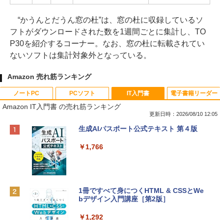
“かうんとだうん窓の杜”は、窓の杜に収録しているソ
フトがダウンロードされた数を1週間ごとに集計し、TO
P30を紹介するコーナー。なお、窓の杜に転載されてい
ないソフトは集計対象外となっている。
Amazon 売れ筋ランキング
ノートPC
PCソフト
IT入門書
電子書籍リーダー
Amazon IT入門書 の売れ筋ランキング
更新日時：2026/08/10 12:05
Apple 2026 MacBook Neo A18 Proチッ
Robloxギフトカード - 800 Robux 【限
生成AIパスポート公式テキスト 第４版
プ搭載13インチノートブック：AIとAppl
定バーチャルアイテムを含む】 【オンラ
e Intelligenceのために設計、Liquid Ret
インゲームコード】 ロブロックス | オン
￥1,766
inaディスプレイ、8GBユニファイドメモ
ラインコード版
リ、256GB SSDストレージ、1080p Fac
eTime HDカメラ - インディゴ
￥1,300
￥119,800
1冊ですべて身につくHTML & CSSとWe
bデザイン入門講座［第2版］
Robloxギフトカード - 2,000 Robux 【限
定バーチャルアイテムを含む】 【オンラ
tomtoc 360°保護 15.6 16インチ パソコ
インゲームコード】 ロブロックス | オン
￥1,292