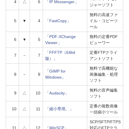
4
△
6
「IP Messenger」
ジャーソフト
無料の高速ファ
5
▼
4
「FastCopy」
イル・コピーツ
ール
「PDF-XChange
無料の定番PDF
6
▼
5
Viewer」
ビューワー
「FFFTP（64bit
定番FTPクライ
7
－
7
版）」
アントソフト
無料で高機能な
「GIMP for
8
－
8
画像編集・処理
Windows」
ソフト
無料の音声編集
9
△
10
「Audacity」
ソフト
定番の複数画像
10
△
11
「縮小専用。」
一括縮小ツール
SCP/SFTP/FTPS
11
△
12
「WinSCP」
対応のFTPクラ