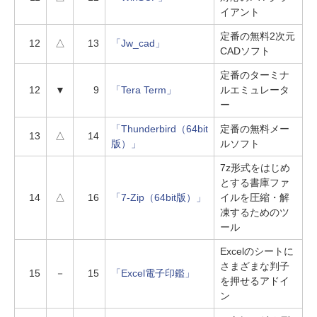
イアント
定番の無料2次元
12
△
13
「Jw_cad」
CADソフト
定番のターミナ
12
▼
9
「Tera Term」
ルエミュレータ
ー
「Thunderbird（64bit
定番の無料メー
13
△
14
版）」
ルソフト
7z形式をはじめ
とする書庫ファ
14
△
16
「7-Zip（64bit版）」
イルを圧縮・解
凍するためのツ
ール
Excelのシートに
さまざまな判子
15
－
15
「Excel電子印鑑」
を押せるアドイ
ン