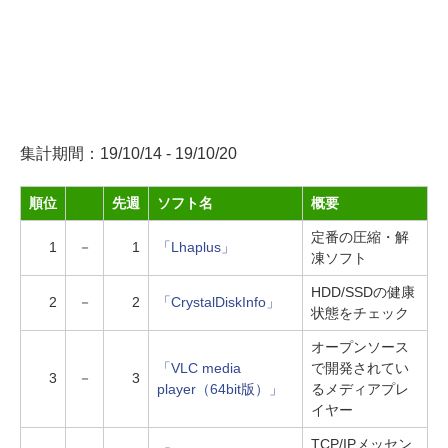
集計期間：19/10/14 - 19/10/20
順位
先週
ソフト名
概要
定番の圧縮・解
1
－
1
「Lhaplus」
凍ソフト
HDD/SSDの健康
2
－
2
「CrystalDiskInfo」
状態をチェック
オープンソース
「VLC media
で開発されてい
3
－
3
player（64bit版）」
るメディアプレ
イヤー
TCP/IPメッセン