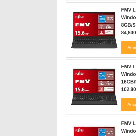
FMV L
Windo
8GB/S
84,8
FMV L
Windo
16GB
102,
FMV L
Windo