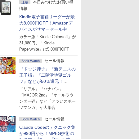
本日みつけたお買い得
連載
情報
Kindle電子書籍リーダーが最
大8,000円OFF！Amazonデ
バイスがサマーセール中
カラー版「Kindle Colorsoft」が
31,980円。「Kindle
Paperwhite」は5,000円OFF
セール情報
Book Watch
『ドッジ弾子』『新テニスの
王子様』『二階堂地獄ゴル
フ』などが50％還元！
Amazonマンガ週末セール
『リアル』『ハナバス』
『MAJOR 2nd』『オールラウ
ンダー廻』など「アツいスポー
ツマンガ」が大集合
セール情報
Book Watch
Claude Codeのテクニック集
が990円から！MPEG技術の