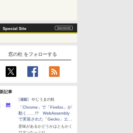
Special Site
窓の杜 をフォローする
新記事
やじうまの杜
連載
「Chrome」で「Firefox」が
動く……!? WebAssembly
で実装された「Gecko」エン
ジン
意味があるかどうかはともかく
ロマンたっぷり