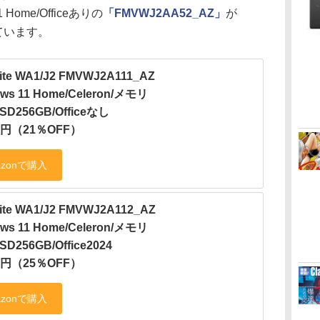
Home/Officeありの
「FMVWJ2AA52_AZ」
が
っています。
ite WA1/J2 FMVWJ2A111_AZ
ws 11 Home/Celeron/メモリ
SD256GB/Officeなし
00円（21％OFF）
ite WA1/J2 FMVWJ2A112_AZ
ws 11 Home/Celeron/メモリ
SD256GB/Office2024
00円（25％OFF）