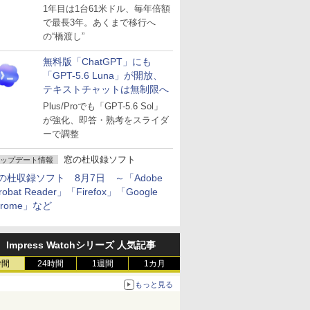
～ESUは9月1日から販売
1年目は1台61米ドル、毎年倍額
で最長3年。あくまで移行へ
の“橋渡し”
無料版「ChatGPT」にも
「GPT-5.6 Luna」が開放、
テキストチャットは無制限へ
Plus/Proでも「GPT-5.6 Sol」
が強化、即答・熟考をスライダ
ーで調整
窓の杜収録ソフト
ップデート情報
の杜収録ソフト 8月7日 ～「Adobe
robat Reader」「Firefox」「Google
hrome」など
Impress Watchシリーズ 人気記事
時間
24時間
1週間
1カ月
もっと見る