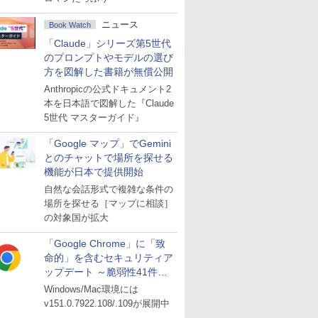
ニュース
Book Watch
「Claude」シリーズ第5世代
のプロンプトやモデルの選び
方を図解した書籍が無償公開
Anthropicの公式ドキュメント2
本を日本語で図解した『Claude
5世代 マスターガイド』
「Google マップ」でGemini
とのチャットで場所を探せる
機能が日本で提供開始
自然な会話形式で複雑な条件の
場所を探せる［マップに相談］
の対象国が拡大
「Google Chrome」に「致
命的」を含むセキュリティア
ップデート ～脆弱性41件に
対処
Windows/Mac環境には
v151.0.7922.108/.109が展開中