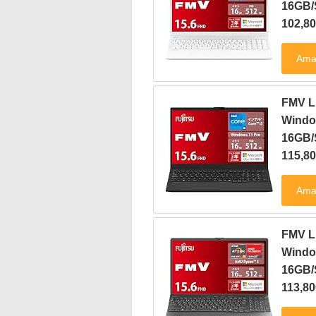
16GB
102,
FMV L
Windo
16GB
115,
FMV 
Windo
16GB
113,