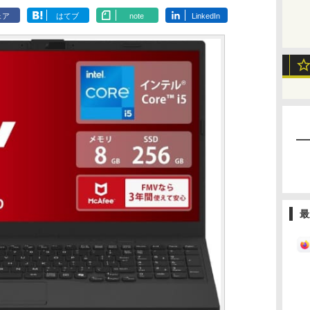
ェア
はてブ
note
LinkedIn
最