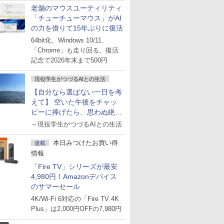
老舗のマウスユーティリティ
「チューチューマウス」がAI
の力を借りて15年ぶりに復活
64bit化、Windows 10/11、
「Chrome」も走り回る。復活
記念で2026年末まで500円
現役学生がつづるAIとの生活
【自分なら選ばない一日を考
えて】 空いた午後をチャッ
ピーに捧げたら、思わぬ絶景
に出会った話
～現役学生がつづるAIとの生活
本日みつけたお買い得
連載
情報
「Fire TV」シリーズが最安
4,980円！Amazonデバイス
のサマーセール
4K/Wi-Fi 6対応の「Fire TV 4K
Plus」は2,000円OFFの7,980円