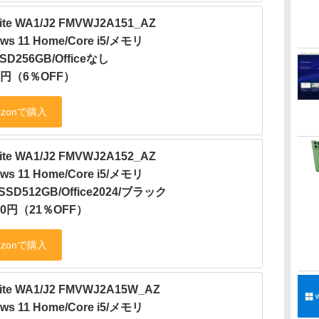
ite WA1/J2 FMVWJ2A151_AZ
ws 11 Home/Core i5/メモリ
SD256GB/Officeなし
00円（6％OFF）
ite WA1/J2 FMVWJ2A152_AZ
ws 11 Home/Core i5/メモリ
/SSD512GB/Office2024/ブラック
800円（21％OFF）
ite WA1/J2 FMVWJ2A15W_AZ
ws 11 Home/Core i5/メモリ