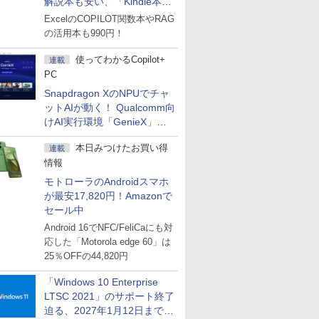
解説本も安い、「Kindle本サ
マーセール」第2弾開始！
ExcelのCOPILOT関数本やRAG
の活用本も990円！
使ってわかるCopilot+
連載
PC
Snapdragon XのNPUでチャ
ットAIが動く！ Qualcomm向
けAI実行環境「GenieX」を
試してみた
本日みつけたお買い得
連載
情報
モトローラのAndroidスマホ
が最安17,820円！Amazonで
セール中
Android 16でNFC/FeliCaにも対
応した「Motorola edge 60」は
25％OFFの44,820円
「Windows 10 Enterprise
LTSC 2021」のサポート終了
迫る、2027年1月12日まで