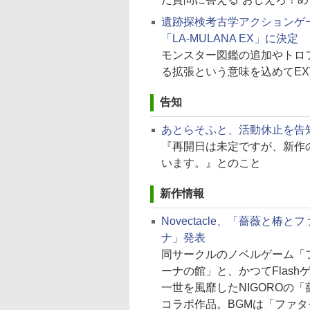
遺跡探検考古学アクションゲーム「
「LA-MULANA EX」に決定
モンスター図鑑の追加やトロ
る拡張という意味を込めてEX
告知
あとらそふと、活動休止を告
『再開日は未定ですが、新作
います。』とのこと
新作情報
Novectacle、「薔薇と椿
ナ」発表
同サークルのノベルゲーム「
ーナの館」と、かつてFlash
一世を風靡したNIGOROの
コラボ作品。BGMは「ファ