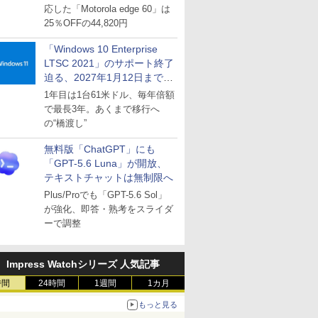
応した「Motorola edge 60」は
25％OFFの44,820円
「Windows 10 Enterprise
LTSC 2021」のサポート終了
迫る、2027年1月12日まで
～ESUは9月1日から販売
1年目は1台61米ドル、毎年倍額
で最長3年。あくまで移行へ
の“橋渡し”
無料版「ChatGPT」にも
「GPT-5.6 Luna」が開放、
テキストチャットは無制限へ
Plus/Proでも「GPT-5.6 Sol」
が強化、即答・熟考をスライダ
ーで調整
Impress Watchシリーズ 人気記事
時間
24時間
1週間
1カ月
もっと見る