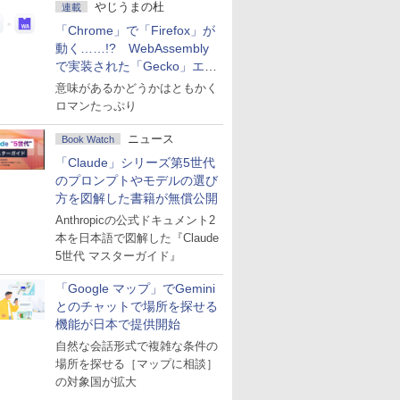
やじうまの杜
連載
「Chrome」で「Firefox」が
動く……!? WebAssembly
で実装された「Gecko」エン
ジン
意味があるかどうかはともかく
ロマンたっぷり
ニュース
Book Watch
「Claude」シリーズ第5世代
のプロンプトやモデルの選び
方を図解した書籍が無償公開
Anthropicの公式ドキュメント2
本を日本語で図解した『Claude
5世代 マスターガイド』
「Google マップ」でGemini
とのチャットで場所を探せる
機能が日本で提供開始
自然な会話形式で複雑な条件の
場所を探せる［マップに相談］
の対象国が拡大