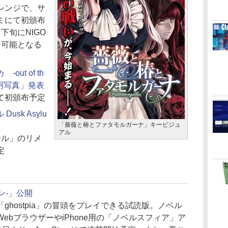
レンジで、サ
ミにて初頒布
下旬にNIGO
イ可能となる
ut of th
E:証明写真」発表
て初頒布予定
usk Asylu
「薔薇と椿とファタモルガーナ」キービジュ
アル
ール」のリメ
定
バン-」公開
hostpia」の冒頭をプレイできる試読版。ノベル
ebブラウザーやiPhone用の「ノベルスフィア」ア