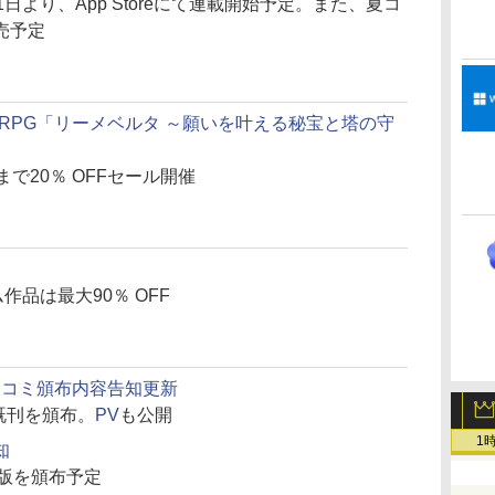
日より、App Storeにて連載開始予定。また、夏コ
売予定
ンRPG「リーメベルタ ～願いを叶える秘宝と塔の守
で20％ OFFセール開催
作品は最大90％ OFF
com、夏コミ頒布内容告知更新
ど既刊を頒布。
PV
も公開
1
知
n」製品版を頒布予定