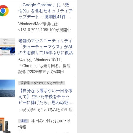
「Google Chrome」に「致
命的」を含むセキュリティア
ップデート ～脆弱性41件に
対処
Windows/Mac環境には
v151.0.7922.108/.109が展開中
老舗のマウスユーティリティ
「チューチューマウス」がAI
の力を借りて15年ぶりに復活
64bit化、Windows 10/11、
「Chrome」も走り回る。復活
記念で2026年末まで500円
現役学生がつづるAIとの生活
【自分なら選ばない一日を考
えて】 空いた午後をチャッ
ピーに捧げたら、思わぬ絶景
に出会った話
～現役学生がつづるAIとの生活
本日みつけたお買い得
連載
情報