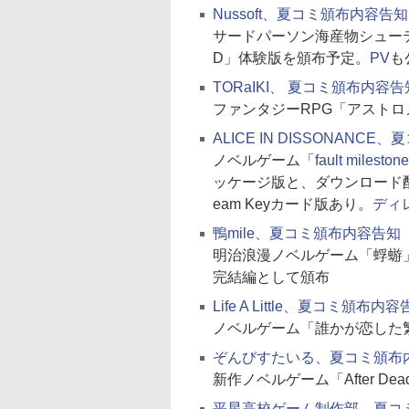
Nussoft、夏コミ頒布内容告知
サードパーソン海産物シューティング「
D」体験版を頒布予定。
PV
も
TORaIKI、 夏コミ頒布内容告
ファンタジーRPG「アストロメ
ALICE IN DISSONANC
ノベルゲーム「
fault mil
ッケージ版と、ダウンロード配信
eam Keyカード版あり。
ディ
鴨mile、夏コミ頒布内容告知
明治浪漫ノベルゲーム「蜉蝣
完結編として頒布
Life A Little、夏コミ頒布内
ノベルゲーム「誰かが恋した
ぞんびすたいる、夏コミ頒布
新作ノベルゲーム「After D
平星高校ゲーム制作部、夏コ