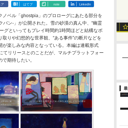
ェア
はてブ
note
LinkedIn
ベル「ghostpia」のプロローグにあたる部分を
-シドクバン-」が公開された。雪の砂漠の真ん中、“幽霊
ローグといってもプレイ時間約1時間ほどと結構なボ
り取りや幻想的な世界観、“ある事件”の断片などを
開が楽しみな内容となっている。本編は連載形式
toreにてリリースとのことだが、マルチプラットフォー
ので期待したい。
最