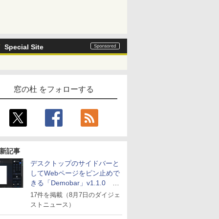
Special Site
窓の杜 をフォローする
新記事
デスクトップのサイドバーと
してWebページをピン止めで
きる「Demobar」v1.1.0 ほ
か
17件を掲載（8月7日のダイジェ
ストニュース）