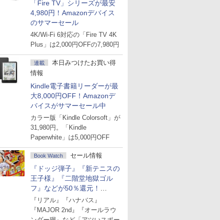
「Fire TV」シリーズが最安
4,980円！Amazonデバイス
のサマーセール
4K/Wi-Fi 6対応の「Fire TV 4K
Plus」は2,000円OFFの7,980円
本日みつけたお買い得
連載
情報
Kindle電子書籍リーダーが最
大8,000円OFF！Amazonデ
バイスがサマーセール中
カラー版「Kindle Colorsoft」が
31,980円。「Kindle
Paperwhite」は5,000円OFF
セール情報
Book Watch
『ドッジ弾子』『新テニスの
王子様』『二階堂地獄ゴル
フ』などが50％還元！
Amazonマンガ週末セール
『リアル』『ハナバス』
『MAJOR 2nd』『オールラウ
ンダー廻』など「アツいスポー