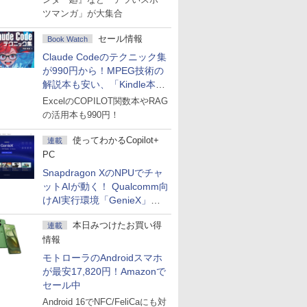
ツマンガ」が大集合
セール情報
Book Watch
Claude Codeのテクニック集
が990円から！MPEG技術の
解説本も安い、「Kindle本サ
マーセール」第2弾開始！
ExcelのCOPILOT関数本やRAG
の活用本も990円！
使ってわかるCopilot+
連載
PC
Snapdragon XのNPUでチャ
ットAIが動く！ Qualcomm向
けAI実行環境「GenieX」を
試してみた
本日みつけたお買い得
連載
情報
モトローラのAndroidスマホ
が最安17,820円！Amazonで
セール中
Android 16でNFC/FeliCaにも対