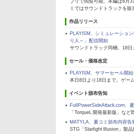
プリで閲覧可能。本編は8月31
ミではサウンドトラックを販
作品リリース
PLAYISM、シミュレーショ
り人～」配信開始
サウンドトラック同梱。18日ま
セール・価格改定
PLAYISM、サマーセール開始
本日8日より18日まで。ゲーム
イベント頒布告知
FullPowerSideAttack.
「TorqueL 開発最新版」な
MATYLA、夏コミ頒布内容告
STG「Starlight Illusio