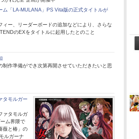
LA-MULANA」PS Vita版の正式タイトルが
フィー、リーダーボードの追加などにより、さらな
TENDのEXをタイトルに起用したとのこと
知
の制作準備ができ次第再開させていただきたいと思
とファタモルガー
ファタモルガ
ゲーム界隈で
「薔薇と椿」の
タモルガーナ