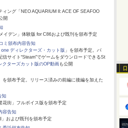
NEO AQUARIUM II: ACE OF SEAFOO
公開
知
イデン」体験版 for C86および既刊を頒布予定
E、夏コミ頒布内容告知
estone one ディレクターズ・カット版
」を頒布予定。パ
サイト“Steam”でゲームをダウンロードできるSt
レクターズカット版のOP動画
も公開
」を頒布予定。リリース済みの前編に後編を加えた
容告知
繁花街」フルボイス版を頒布予定
内容告知
ead」および既刊を頒布予定
ミ委託頒布告知