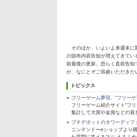
そのほか、いよいよ来週末に開
の頒布内容告知が増えてきてい
前最後の更新。恐らく直前告知
が、なにとぞご容赦いただきた
トピックス
フリーゲーム夢現、“フリーゲー
フリーゲーム紹介サイト“フ
集計して大賞や金賞などの賞
プチデポットのタワーディフ
ニンテンドーeショップより
た質問に答える“おしえろ！め