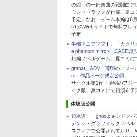
の館」の一部楽曲の戦闘曲ア
ウンドトラックが付属。夏コ
予定。なお、ゲーム本編は8月
ROのWebサイトで無料プレ
予定
半端マニアソフト、「カクリカ -o
e phantom mirror- CAS
短編ノベルゲーム。夏コミに
granat、ADV「薄明のアジール D
m」作品ページ暫定公開
サークル第1作「薄明のアジ
イク版。夏コミにて初頒布予
体験版公開
超水道、「ghostpia-シドク
デンシ・グラフィックノベル「g
スフィアで公開されており、W